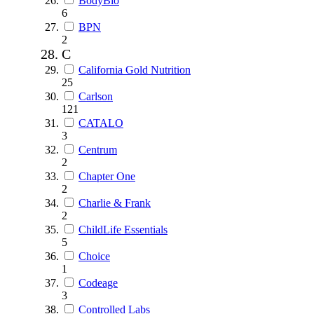
BodyBio
6
BPN
2
C
California Gold Nutrition
25
Carlson
121
CATALO
3
Centrum
2
Chapter One
2
Charlie & Frank
2
ChildLife Essentials
5
Choice
1
Codeage
3
Controlled Labs