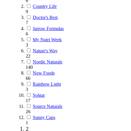
6
Country Life
9
Doctor's Best
7
Jarrow Formulas
6
My Nutri Week
3
Nature's Way
22
Nordic Naturals
140
Now Foods
66
Rainbow Light
3
Solgar
17
Source Naturals
26
Sunny Caps
1
2