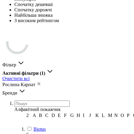
Спочатку дешевші
Спочатку дорожчі
Найбільша знижка
З високим рейтингом
Фільтр
Активні фільтри
(1)
Очистити всі
Рослина Карпат
Бренди
Алфавітний покажчик
2
A
B
C
D
E
F
G
H
I
J
K
L
M
N
O
P
Biotus