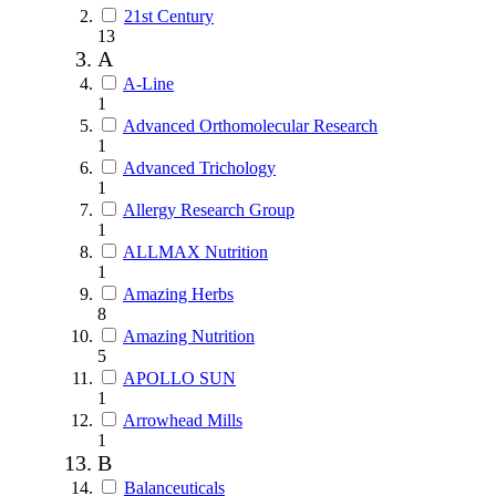
21st Century
13
A
A-Line
1
Advanced Orthomolecular Research
1
Advanced Trichology
1
Allergy Research Group
1
ALLMAX Nutrition
1
Amazing Herbs
8
Amazing Nutrition
5
APOLLO SUN
1
Arrowhead Mills
1
B
Balanceuticals