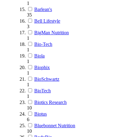
1
Barlean's
35
Bell Lifestyle
3
BigMan Nutrition
1
Bio-Tech
1
Biola
1
Biophix
1
BioSchwartz
1
BioTech
1
Biotics Research
10
Biotus
6
Bluebonnet Nutrition
10