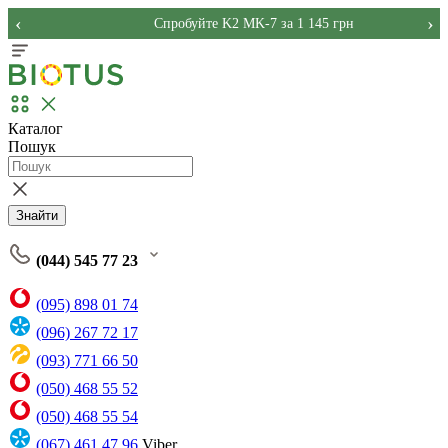
‹
›
Спробуйте K2 MK-7 за 1 145 грн
Каталог
Пошук
Знайти
(044) 545 77 23
(095) 898 01 74
(096) 267 72 17
(093) 771 66 50
(050) 468 55 52
(050) 468 55 54
(067) 461 47 96
Viber