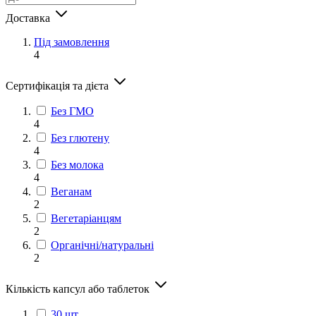
Доставка
Під замовлення
4
Сертифікація та дієта
Без ГМО
4
Без глютену
4
Без молока
4
Веганам
2
Вегетаріанцям
2
Органічні/натуральні
2
Кількість капсул або таблеток
30 шт.