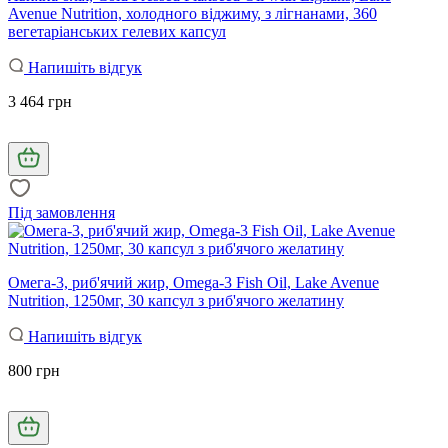
Avenue Nutrition, холодного віджиму, з лігнанами, 360
вегетаріанських гелевих капсул
Напишіть відгук
3 464 грн
Під замовлення
Омега-3, риб'ячий жир, Omega-3 Fish Oil, Lake Avenue
Nutrition, 1250мг, 30 капсул з риб'ячого желатину
Напишіть відгук
800 грн