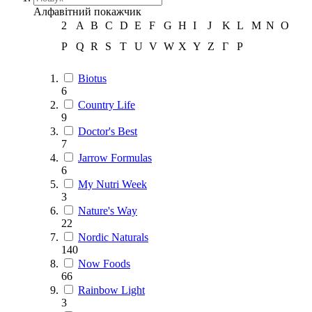
Алфавітний покажчик
2
A
B
C
D
E
F
G
H
I
J
K
L
M
N
O
P
Q
R
S
T
U
V
W
X
Y
Z
Г
Р
Biotus
6
Country Life
9
Doctor's Best
7
Jarrow Formulas
6
My Nutri Week
3
Nature's Way
22
Nordic Naturals
140
Now Foods
66
Rainbow Light
3