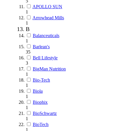
5
APOLLO SUN
1
Arrowhead Mills
1
B
Balanceuticals
1
Barlean's
35
Bell Lifestyle
3
BigMan Nutrition
1
Bio-Tech
1
Biola
1
Biophix
1
BioSchwartz
1
BioTech
1