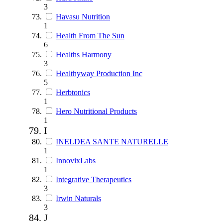
3
Havasu Nutrition
1
Health From The Sun
6
Healths Harmony
3
Healthyway Production Inc
5
Herbtonics
1
Hero Nutritional Products
1
I
INELDEA SANTE NATURELLE
1
InnovixLabs
1
Integrative Therapeutics
3
Irwin Naturals
3
J