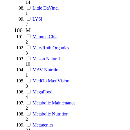
14
Little DaVinci
1
LYSI
7
M
Mamma Chia
2
MaryRuth Organics
3
Mason Natural
10
MAV Nutrition
1
MedOp MaxiVision
8
MegaFood
4
Metabolic Maintenance
2
Metabolic Nutrition
2
Metagenics