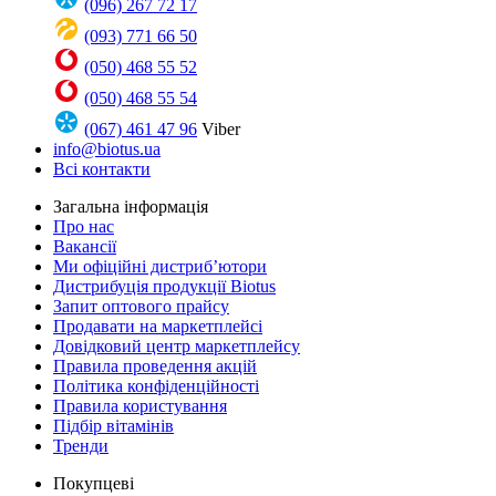
(096) 267 72 17
(093) 771 66 50
(050) 468 55 52
(050) 468 55 54
(067) 461 47 96
Viber
info@biotus.ua
Всі контакти
Загальна інформація
Про нас
Вакансії
Ми офіційні дистриб’ютори
Дистрибуція продукції Biotus
Запит оптового прайсу
Продавати на маркетплейсі
Довідковий центр маркетплейсу
Правила проведення акцій
Політика конфіденційності
Правила користування
Підбір вітамінів
Тренди
Покупцеві