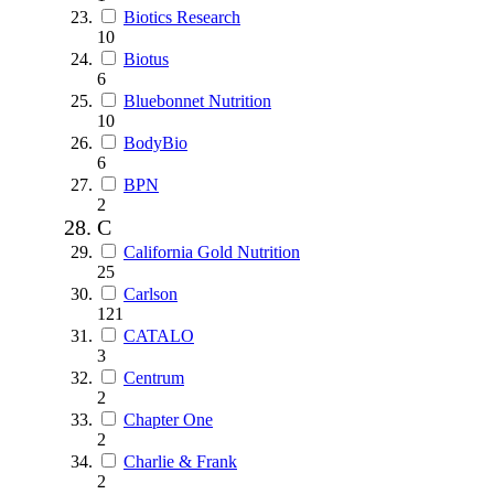
Biotics Research
10
Biotus
6
Bluebonnet Nutrition
10
BodyBio
6
BPN
2
C
California Gold Nutrition
25
Carlson
121
CATALO
3
Centrum
2
Chapter One
2
Charlie & Frank
2