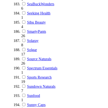
SeaBuckWonders
6
Seeking Health
1
Sibu Beauty
4
SmartyPants
26
Solaray
8
Solgar
17
Source Naturals
26
Spectrum Essentials
1
Sports Research
19
Sundown Naturals
7
Sunfood
1
Sunny Caps