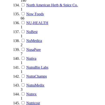
140
North American Herb & Spice Co.
1
Now Foods
66
NU-HEALTH
1
NuBest
1
NuMedica
2
NusaPure
7
Nutiva
1
NutraBio Labs
1
NutraChamps
1
NutraMedix
3
Nutrex
1
Nutricost