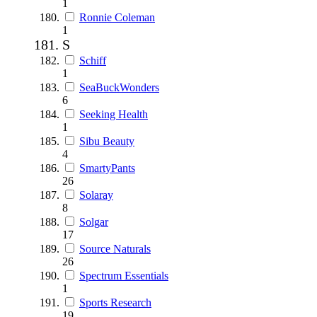
1
Ronnie Coleman
1
S
Schiff
1
SeaBuckWonders
6
Seeking Health
1
Sibu Beauty
4
SmartyPants
26
Solaray
8
Solgar
17
Source Naturals
26
Spectrum Essentials
1
Sports Research
19