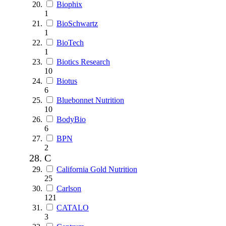
Biophix
1
BioSchwartz
1
BioTech
1
Biotics Research
10
Biotus
6
Bluebonnet Nutrition
10
BodyBio
6
BPN
2
C
California Gold Nutrition
25
Carlson
121
CATALO
3