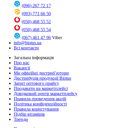
(096) 267 72 17
(093) 771 66 50
(050) 468 55 52
(050) 468 55 54
(067) 461 47 96
Viber
info@biotus.ua
Всі контакти
Загальна інформація
Про нас
Вакансії
Ми офіційні дистриб’ютори
Дистрибуція продукції Biotus
Запит оптового прайсу
Продавати на маркетплейсі
Довідковий центр маркетплейсу
Правила проведення акцій
Політика конфіденційності
Правила користування
Підбір вітамінів
Тренди