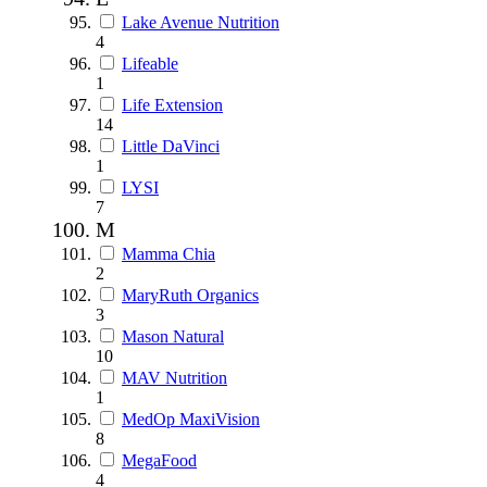
Lake Avenue Nutrition
4
Lifeable
1
Life Extension
14
Little DaVinci
1
LYSI
7
M
Mamma Chia
2
MaryRuth Organics
3
Mason Natural
10
MAV Nutrition
1
MedOp MaxiVision
8
MegaFood
4