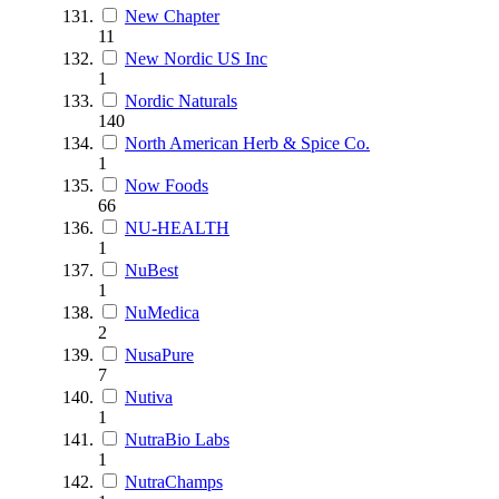
New Chapter
11
New Nordic US Inc
1
Nordic Naturals
140
North American Herb & Spice Co.
1
Now Foods
66
NU-HEALTH
1
NuBest
1
NuMedica
2
NusaPure
7
Nutiva
1
NutraBio Labs
1
NutraChamps