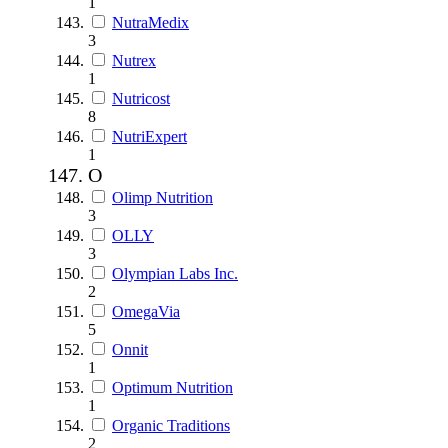
1
NutraMedix
3
Nutrex
1
Nutricost
8
NutriExpert
1
O
Olimp Nutrition
3
OLLY
3
Olympian Labs Inc.
2
OmegaVia
5
Onnit
1
Optimum Nutrition
1
Organic Traditions
2