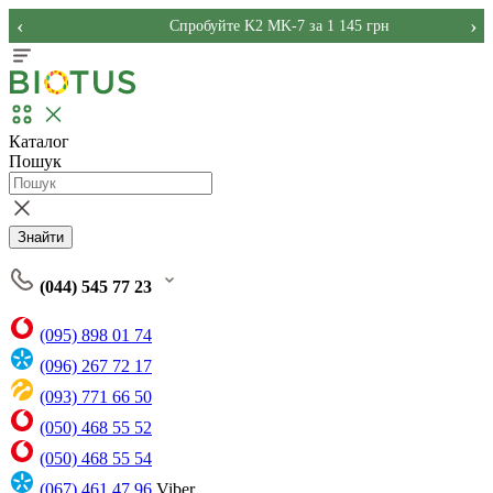
‹
›
Спробуйте K2 MK-7 за 1 145 грн
Каталог
Пошук
Знайти
(044) 545 77 23
(095) 898 01 74
(096) 267 72 17
(093) 771 66 50
(050) 468 55 52
(050) 468 55 54
(067) 461 47 96
Viber