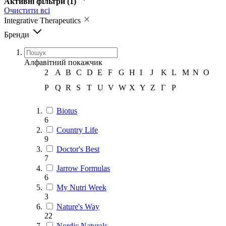
Активні фільтри
(1)
Очистити всі
Integrative Therapeutics
Бренди
Алфавітний покажчик
2
A
B
C
D
E
F
G
H
I
J
K
L
M
N
O
P
Q
R
S
T
U
V
W
X
Y
Z
Г
Р
Biotus
6
Country Life
9
Doctor's Best
7
Jarrow Formulas
6
My Nutri Week
3
Nature's Way
22
Nordic Naturals