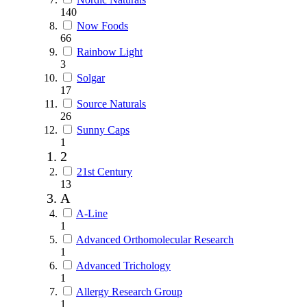
140
Now Foods
66
Rainbow Light
3
Solgar
17
Source Naturals
26
Sunny Caps
1
2
21st Century
13
A
A-Line
1
Advanced Orthomolecular Research
1
Advanced Trichology
1
Allergy Research Group
1