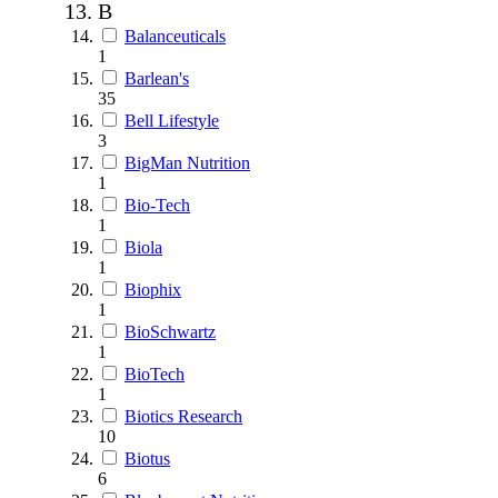
B
Balanceuticals
1
Barlean's
35
Bell Lifestyle
3
BigMan Nutrition
1
Bio-Tech
1
Biola
1
Biophix
1
BioSchwartz
1
BioTech
1
Biotics Research
10
Biotus
6