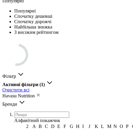
Популярні
Популярні
Спочатку дешевші
Спочатку дорожчі
Найбільша знижка
З високим рейтингом
Фільтр
Активні фільтри
(1)
Очистити всі
Havasu Nutrition
Бренди
Алфавітний покажчик
2
A
B
C
D
E
F
G
H
I
J
K
L
M
N
O
P