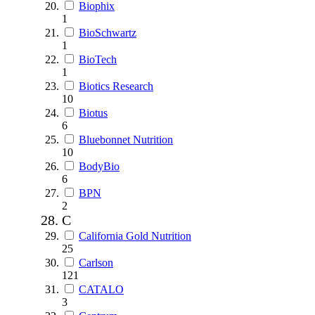
Biophix
1
BioSchwartz
1
BioTech
1
Biotics Research
10
Biotus
6
Bluebonnet Nutrition
10
BodyBio
6
BPN
2
C
California Gold Nutrition
25
Carlson
121
CATALO
3