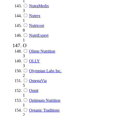
1
NutraMedix
3
Nutrex
1
Nutricost
8
NutriExpert
1
O
Olimp Nutrition
3
OLLY
3
Olympian Labs Inc.
2
OmegaVia
5
Onnit
1
Optimum Nutrition
1
Organic Traditions
2