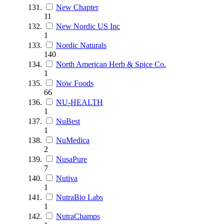
New Chapter
11
New Nordic US Inc
1
Nordic Naturals
140
North American Herb & Spice Co.
1
Now Foods
66
NU-HEALTH
1
NuBest
1
NuMedica
2
NusaPure
7
Nutiva
1
NutraBio Labs
1
NutraChamps