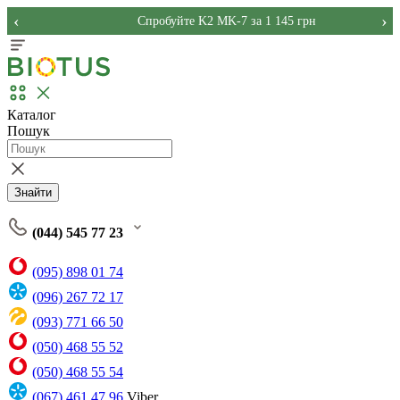
‹
›
Спробуйте K2 MK-7 за 1 145 грн
Каталог
Пошук
Знайти
(044) 545 77 23
(095) 898 01 74
(096) 267 72 17
(093) 771 66 50
(050) 468 55 52
(050) 468 55 54
(067) 461 47 96
Viber