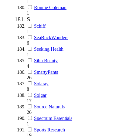
1
Ronnie Coleman
1
S
Schiff
1
SeaBuckWonders
6
Seeking Health
1
Sibu Beauty
4
SmartyPants
26
Solaray
8
Solgar
17
Source Naturals
26
Spectrum Essentials
1
Sports Research
19