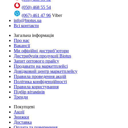
(050) 468 55 54
(067) 461 47 96
Viber
info@biotus.ua
Всі контакти
Загальна інформація
Про нас
Вакансії
Ми офіційні дистриб’ютори
Дистрибуція продукції Biotus
Запит оптового прайсу
Продавати на маркетплейсі
Довідковий центр маркетплейсу
Правила проведення акцій
Політика конфіденційності
Правила користування
Підбір вітамінів
Тренди
Покупцеві
Акції
Знижки
Доставка
Оплата та повернення