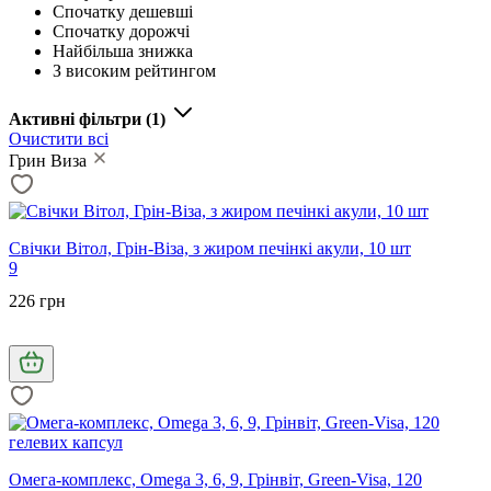
Спочатку дешевші
Спочатку дорожчі
Найбільша знижка
З високим рейтингом
Активні фільтри
(1)
Очистити всі
Грин Виза
Свічки Вітол, Грін-Віза, з жиром печінкі акули, 10 шт
9
226 грн
Омега-комплекс, Omega 3, 6, 9, Грінвіт, Green-Visa, 120