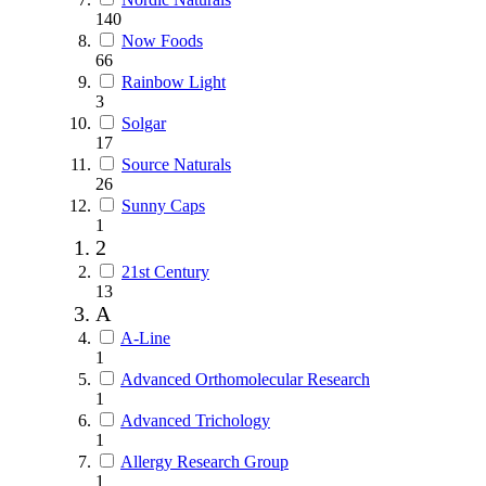
140
Now Foods
66
Rainbow Light
3
Solgar
17
Source Naturals
26
Sunny Caps
1
2
21st Century
13
A
A-Line
1
Advanced Orthomolecular Research
1
Advanced Trichology
1
Allergy Research Group
1