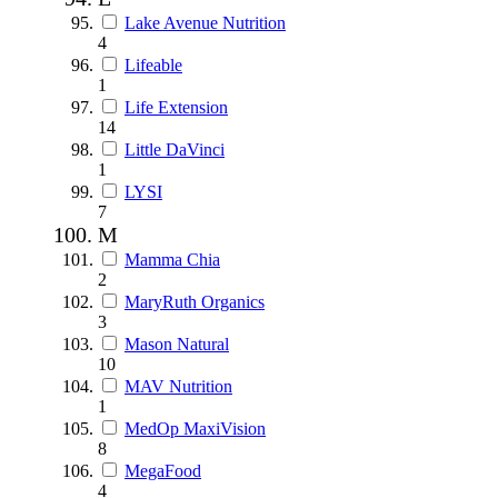
Lake Avenue Nutrition
4
Lifeable
1
Life Extension
14
Little DaVinci
1
LYSI
7
M
Mamma Chia
2
MaryRuth Organics
3
Mason Natural
10
MAV Nutrition
1
MedOp MaxiVision
8
MegaFood
4