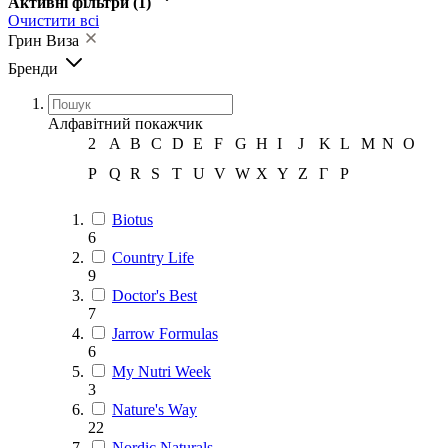
Активні фільтри
(1)
Очистити всі
Грин Виза
Бренди
Алфавітний покажчик
2
A
B
C
D
E
F
G
H
I
J
K
L
M
N
O
P
Q
R
S
T
U
V
W
X
Y
Z
Г
Р
Biotus
6
Country Life
9
Doctor's Best
7
Jarrow Formulas
6
My Nutri Week
3
Nature's Way
22
Nordic Naturals