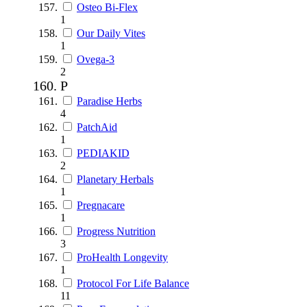
Osteo Bi-Flex
1
Our Daily Vites
1
Ovega-3
2
P
Paradise Herbs
4
PatchAid
1
PEDIAKID
2
Planetary Herbals
1
Pregnacare
1
Progress Nutrition
3
ProHealth Longevity
1
Protocol For Life Balance
11