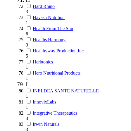
Hard Rhino
3
Havasu Nutrition
1
Health From The Sun
6
Healths Harmony
3
Healthyway Production Inc
5
Herbtonics
1
Hero Nutritional Products
1
I
INELDEA SANTE NATURELLE
1
InnovixLabs
1
Integrative Therapeutics
3
Irwin Naturals
3