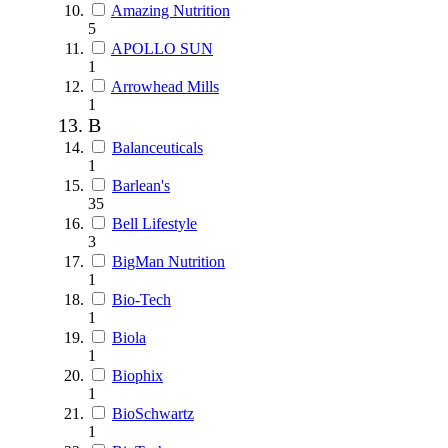
Amazing Nutrition
5
APOLLO SUN
1
Arrowhead Mills
1
B
Balanceuticals
1
Barlean's
35
Bell Lifestyle
3
BigMan Nutrition
1
Bio-Tech
1
Biola
1
Biophix
1
BioSchwartz
1