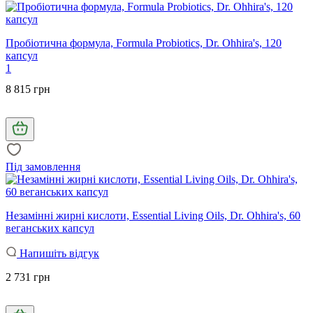
Пробіотична формула, Formula Probiotics, Dr. Ohhira's, 120
капсул
1
8 815 грн
Під замовлення
Незамінні жирні кислоти, Essential Living Oils, Dr. Ohhira's, 60
веганських капсул
Напишіть відгук
2 731 грн