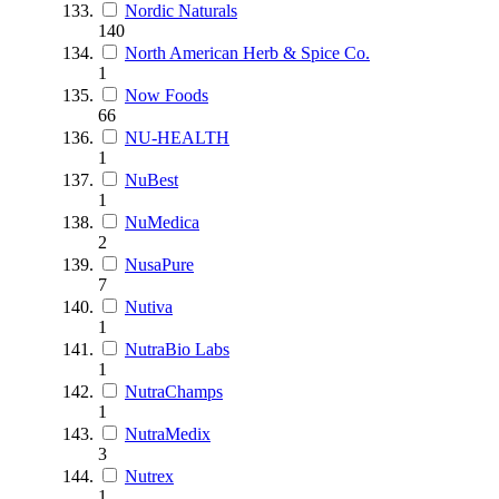
Nordic Naturals
140
North American Herb & Spice Co.
1
Now Foods
66
NU-HEALTH
1
NuBest
1
NuMedica
2
NusaPure
7
Nutiva
1
NutraBio Labs
1
NutraChamps
1
NutraMedix
3
Nutrex
1