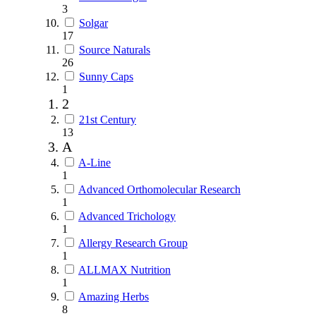
3
Solgar
17
Source Naturals
26
Sunny Caps
1
2
21st Century
13
A
A-Line
1
Advanced Orthomolecular Research
1
Advanced Trichology
1
Allergy Research Group
1
ALLMAX Nutrition
1
Amazing Herbs
8