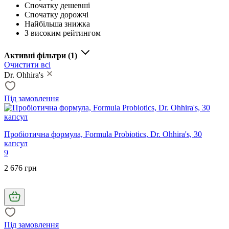
Спочатку дешевші
Спочатку дорожчі
Найбільша знижка
З високим рейтингом
Активні фільтри
(1)
Очистити всі
Dr. Ohhira's
Під замовлення
Пробіотична формула, Formula Probiotics, Dr. Ohhira's, 30
капсул
9
2 676 грн
Під замовлення