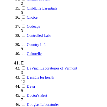
2
ChildLife Essentials
5
Choice
1
Codeage
3
Controlled Labs
1
Country Life
9
Culturelle
1
D
DaVinci Laboratories of Vermont
3
Designs for health
12
Deva
9
Doctor's Best
7
Douglas Laboratories