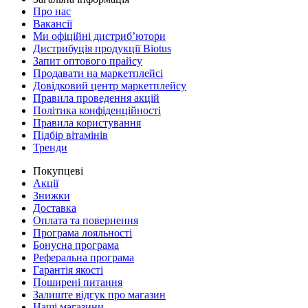
Про нас
Вакансії
Ми офіційні дистриб’ютори
Дистрибуція продукції Biotus
Запит оптового прайсу
Продавати на маркетплейсі
Довідковий центр маркетплейсу
Правила проведення акцій
Політика конфіденційності
Правила користування
Підбір вітамінів
Тренди
Покупцеві
Акції
Знижки
Доставка
Оплата та повернення
Програма лояльності
Бонусна програма
Реферальна програма
Гарантія якості
Поширені питання
Залиште відгук про магазин
Наші магазини