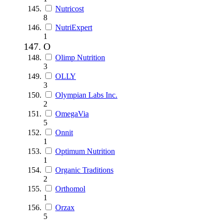
Nutricost
8
NutriExpert
1
O
Olimp Nutrition
3
OLLY
3
Olympian Labs Inc.
2
OmegaVia
5
Onnit
1
Optimum Nutrition
1
Organic Traditions
2
Orthomol
1
Orzax
5