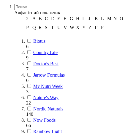
Алфавітний покажчик
2
A
B
C
D
E
F
G
H
I
J
K
L
M
N
O
P
Q
R
S
T
U
V
W
X
Y
Z
Г
Р
Biotus
6
Country Life
9
Doctor's Best
7
Jarrow Formulas
6
My Nutri Week
3
Nature's Way
22
Nordic Naturals
140
Now Foods
66
Rainbow Light