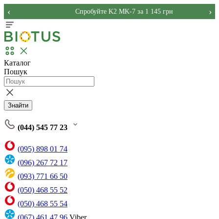
‹
›
Спробуйте K2 MK-7 за 1 145 грн
Каталог
Пошук
Знайти
(044) 545 77 23
(095) 898 01 74
(096) 267 72 17
(093) 771 66 50
(050) 468 55 52
(050) 468 55 54
(067) 461 47 96
Viber