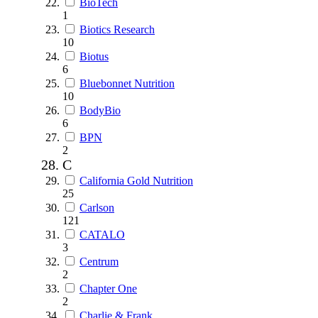
BioTech
1
Biotics Research
10
Biotus
6
Bluebonnet Nutrition
10
BodyBio
6
BPN
2
C
California Gold Nutrition
25
Carlson
121
CATALO
3
Centrum
2
Chapter One
2
Charlie & Frank