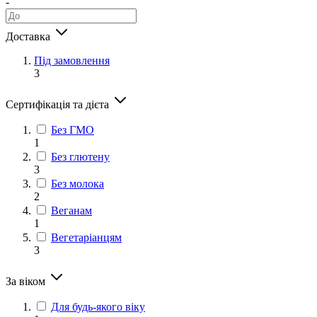
-
Доставка
Під замовлення
3
Сертифікація та дієта
Без ГМО
1
Без глютену
3
Без молока
2
Веганам
1
Вегетаріанцям
3
За віком
Для будь-якого віку