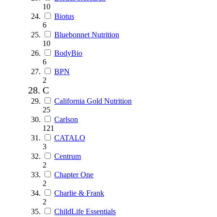
10
Biotus
6
Bluebonnet Nutrition
10
BodyBio
6
BPN
2
C
California Gold Nutrition
25
Carlson
121
CATALO
3
Centrum
2
Chapter One
2
Charlie & Frank
2
ChildLife Essentials