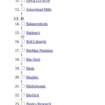
APOLLO SUN
1
Arrowhead Mills
1
B
Balanceuticals
1
Barlean's
35
Bell Lifestyle
3
BigMan Nutrition
1
Bio-Tech
1
Biola
1
Biophix
1
BioSchwartz
1
BioTech
1
Biotics Research