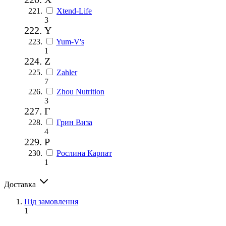
Xtend-Life
3
Y
Yum-V's
1
Z
Zahler
7
Zhou Nutrition
3
Г
Грин Виза
4
Р
Рослина Карпат
1
Доставка
Під замовлення
1