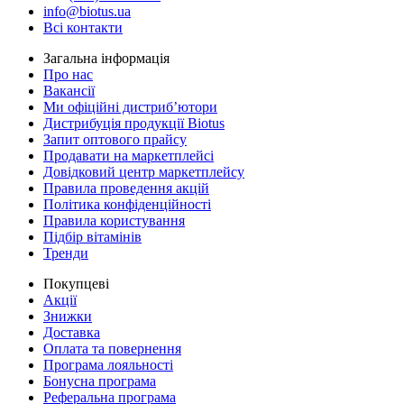
info@biotus.ua
Всі контакти
Загальна інформація
Про нас
Вакансії
Ми офіційні дистриб’ютори
Дистрибуція продукції Biotus
Запит оптового прайсу
Продавати на маркетплейсі
Довідковий центр маркетплейсу
Правила проведення акцій
Політика конфіденційності
Правила користування
Підбір вітамінів
Тренди
Покупцеві
Акції
Знижки
Доставка
Оплата та повернення
Програма лояльності
Бонусна програма
Реферальна програма