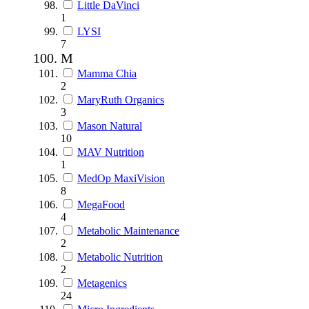
Little DaVinci
1
LYSI
7
M
Mamma Chia
2
MaryRuth Organics
3
Mason Natural
10
MAV Nutrition
1
MedOp MaxiVision
8
MegaFood
4
Metabolic Maintenance
2
Metabolic Nutrition
2
Metagenics
24