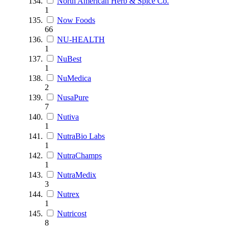
North American Herb & Spice Co.
1
Now Foods
66
NU-HEALTH
1
NuBest
1
NuMedica
2
NusaPure
7
Nutiva
1
NutraBio Labs
1
NutraChamps
1
NutraMedix
3
Nutrex
1
Nutricost
8