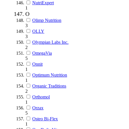
NutriExpert
1
O
Olimp Nutrition
3
OLLY
3
Olympian Labs Inc.
2
OmegaVia
5
Onnit
1
Optimum Nutrition
1
Organic Traditions
2
Orthomol
1
Orzax
5
Osteo Bi-Flex
1