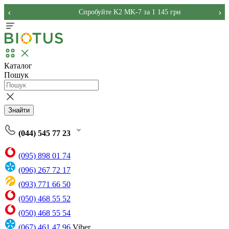
‹
›
Спробуйте K2 MK-7 за 1 145 грн
Каталог
Пошук
Знайти
(044) 545 77 23
(095) 898 01 74
(096) 267 72 17
(093) 771 66 50
(050) 468 55 52
(050) 468 55 54
(067) 461 47 96
Viber