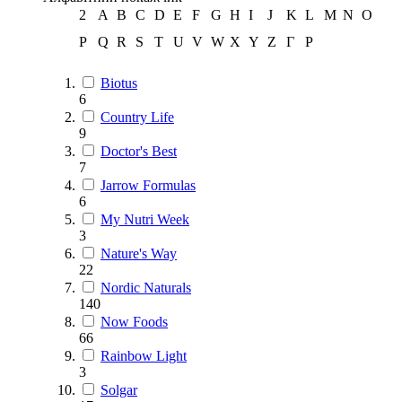
2
A
B
C
D
E
F
G
H
I
J
K
L
M
N
O
P
Q
R
S
T
U
V
W
X
Y
Z
Г
Р
Biotus
6
Country Life
9
Doctor's Best
7
Jarrow Formulas
6
My Nutri Week
3
Nature's Way
22
Nordic Naturals
140
Now Foods
66
Rainbow Light
3
Solgar