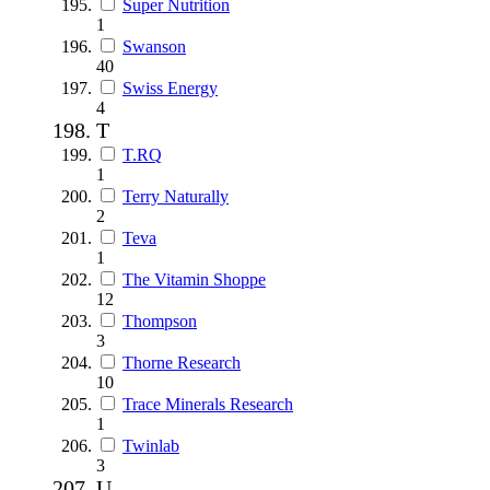
Super Nutrition
1
Swanson
40
Swiss Energy
4
T
T.RQ
1
Terry Naturally
2
Teva
1
The Vitamin Shoppe
12
Thompson
3
Thorne Research
10
Trace Minerals Research
1
Twinlab
3
U