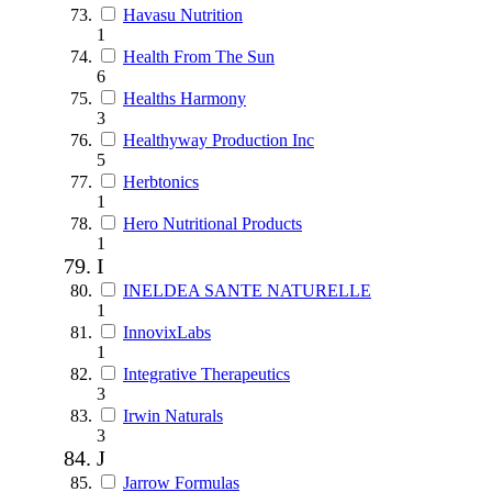
Havasu Nutrition
1
Health From The Sun
6
Healths Harmony
3
Healthyway Production Inc
5
Herbtonics
1
Hero Nutritional Products
1
I
INELDEA SANTE NATURELLE
1
InnovixLabs
1
Integrative Therapeutics
3
Irwin Naturals
3
J
Jarrow Formulas