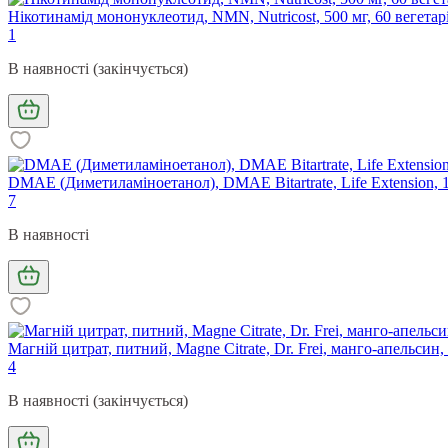
Нікотинамід мононуклеотид, NMN, Nutricost, 500 мг, 60 вегетар
1
В наявності (закінчується)
DMAE (Диметиламіноетанол), DMAE Bitartrate, Life Extension, 1
7
В наявності
Магній цитрат, питний, Magne Citrate, Dr. Frei, манго-апельсин,
4
В наявності (закінчується)