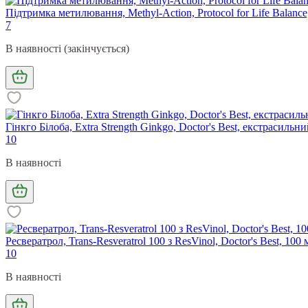
Підтримка метилювання, Methyl-Action, Protocol for Life Balanc
7
В наявності (закінчується)
Гінкго Білоба, Extra Strength Ginkgo, Doctor's Best, екстрасильн
10
В наявності
Ресвератрол, Trans-Resveratrol 100 з ResVinol, Doctor's Best, 100 
10
В наявності