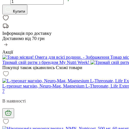
Купити
Інформація про доставку
Доставимо від
70 грн
Акції
Товар міс
Тримай свій ритм з брендом My Nutri Week!
Покупці також цікавились
Схожі товари
L-треонат магнію, Neuro-Mag, Magnesium L-Threonate, Life Exten
7
В наявності