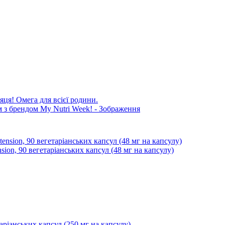
яця! Омега для всієї родини.
sion, 90 вегетаріанських капсул (48 мг на капсулу)