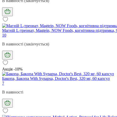
В наявності (закінчується)
Магній L-треонат, Magtein, NOW Foods, когнітивна підтримка, 
10
В наявності (закінчується)
Акція -10%
Бакопа, Бaкoпa With Synapsa, Doctor's Best, 320 мг, 60 капсул
7
В наявності