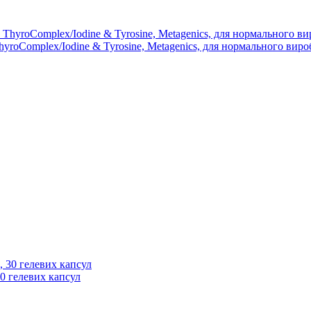
roComplex/Iodine & Tyrosine, Metagenics, для нормального вироб
30 гелевих капсул