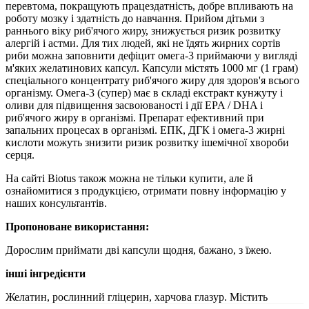
перевтома, покращують працездатність, добре впливають на
роботу мозку і здатність до навчання. Прийом дітьми з
раннього віку риб'ячого жиру, знижується ризик розвитку
алергій і астми. Для тих людей, які не їдять жирних сортів
риби можна заповнити дефіцит омега-3 приймаючи у вигляді
м'яких желатинових капсул. Капсули містять 1000 мг (1 грам)
спеціального концентрату риб'ячого жиру для здоров'я всього
організму. Омега-3 (супер) має в складі екстракт кунжуту і
оливи для підвищення засвоюваності і дії EPA / DHA і
риб'ячого жиру в організмі. Препарат ефективний при
запальних процесах в організмі. ЕПК, ДГК і омега-3 жирні
кислоти можуть знизити ризик розвитку ішемічної хвороби
серця.
На сайті Biotus також можна не тільки купити, але й
ознайомитися з продукцією, отримати повну інформацію у
наших консультантів.
Пропоноване використання:
Дорослим приймати дві капсули щодня, бажано, з їжею.
інші інгредієнти
Желатин, рослинний гліцерин, харчова глазур. Містить