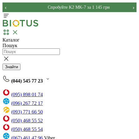
‹
›
Спробуйте K2 MK-7 за 1 145 грн
Каталог
Пошук
Знайти
(044) 545 77 23
(095) 898 01 74
(096) 267 72 17
(093) 771 66 50
(050) 468 55 52
(050) 468 55 54
(067) 461 47 96
Viber