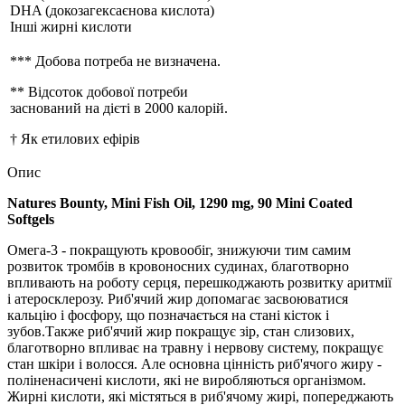
DHA (докозагексаєнова кислота)
Інші жирні кислоти
*** Добова потреба не визначена.
** Відсоток добової потреби
заснований на дієті в 2000 калорій.
† Як етилових ефірів
Опис
Natures Bounty, Mini Fish Oil, 1290 mg, 90 Mini Coated
Softgels
Омега-3 - покращують кровообіг, знижуючи тим самим
розвиток тромбів в кровоносних судинах, благотворно
впливають на роботу серця, перешкоджають розвитку аритмії
і атеросклерозу. Риб'ячий жир допомагає засвоюватися
кальцію і фосфору, що позначається на стані кісток і
зубов.Также риб'ячий жир покращує зір, стан слизових,
благотворно впливає на травну і нервову систему, покращує
стан шкіри і волосся. Але основна цінність риб'ячого жиру -
поліненасичені кислоти, які не виробляються організмом.
Жирні кислоти, які містяться в риб'ячому жирі, попереджають