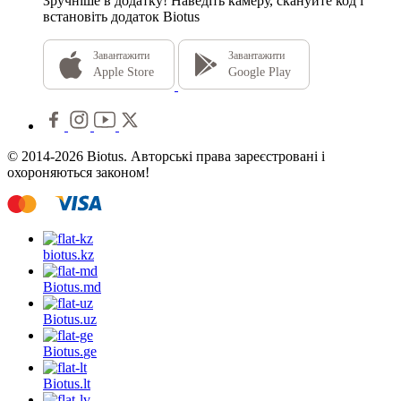
Зручніше в додатку!
Наведіть камеру, скануйте код і
встановіть додаток Biotus
Завантажити
Завантажити
Apple Store
Google Play
© 2014-2026 Biotus. Авторські права зареєстровані і
охороняються законом!
biotus.
kz
Biotus.
md
Biotus.
uz
Biotus.
ge
Biotus.
lt