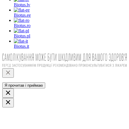
Biotus.
lv
Biotus.
ee
Biotus.
ro
Biotus.
pl
Biotus.
it
Я прочитав і приймаю