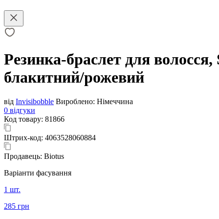
Резинка-браслет для волосся,
блакитний/рожевий
від
Invisibobble
Вироблено:
Німеччина
0 відгуки
Код товару:
81866
Штрих-код:
4063528060884
Продавець:
Biotus
Варіанти фасування
1 шт.
285 грн