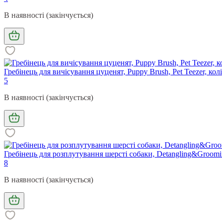
В наявності (закінчується)
Гребінець для вичісування цуценят, Puppy Brush, Pet Teezer, кол
5
В наявності (закінчується)
Гребінець для розплутування шерсті собаки, Detangling&Grooming
8
В наявності (закінчується)