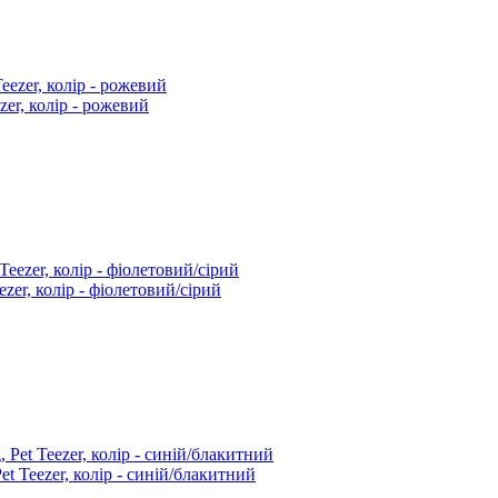
zer, колір - рожевий
zer, колір - фіолетовий/сірий
t Teezer, колір - синій/блакитний