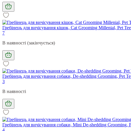
Гребінець для вичісування кішок, Cat Grooming Millenial, Pet Tee
7
В наявності (закінчується)
Гребінець для вичісування собаки, De-shedding Grooming, Pet Tee
3
В наявності
Гребінець для вичісування собаки, Mini De-shedding Grooming, Pe
4