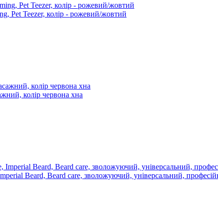
g, Pet Teezer, колір - рожевий/жовтий
сажний, колір червона хна
 Imperial Beard, Beard care, зволожуючий, універсальний, професі