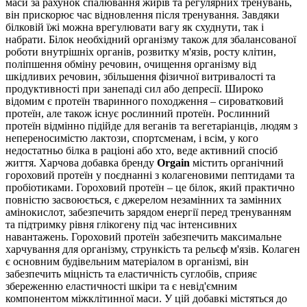
маси за рахунок спалювання жирів та регулярних тренувань,
він прискорює час відновлення після тренування. Завдяки
білковій їжі можна врегулювати вагу як схуднути, так і
набрати. Білок необхідний організму також для
збалансованої
роботи внутрішніх органів, розвитку м'язів, росту клітин,
поліпшення обміну речовин, очищення організму від
шкідливих речовин,
збільшення фізичної витривалості та
продуктивності при занепаді сил або депресії. Широко
відомим є протеїн тваринного походження – сироватковий
протеїн, але також існує рослинний протеїн.
Рослинний
протеїн відмінно підійде для веганів та вегетаріанців, людям з
непереносимістю лактози, спортсменам, і всім, у кого
недостатньо білка в раціоні або хто, веде активний спосіб
життя. Харчова добавка бренду
Orgain
містить органічний
гороховий протеїн у поєднанні з колагеновими пептидами та
пробіотиками. Гороховий протеїн – це білок, який практично
повністю засвоюється, є джерелом незамінних та замінних
амінокислот, забезпечить зарядом енергії перед тренуванням
та підтримку рівня глікогену під час інтенсивних
навантажень. Гороховий протеїн забезпечить максимальне
харчування для організму, стрункість та рельєф м'язів. Колаген
є основним будівельним матеріалом в організмі, він
забезпечить міцність та еластичність суглобів, сприяє
збереженню еластичності шкіри та є невід'ємним
компонентом міжклітинної маси. У цій добавкі містяться до