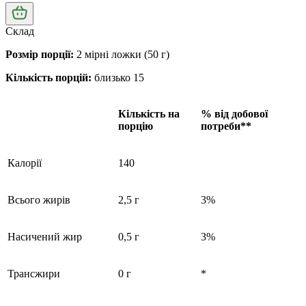
Склад
Розмір порції:
2 мірні ложки (50 г)
Кількість порцій:
близько 15
Кількість на
% від добової
порцію
потреби**
Калорії
140
Всього жирів
2,5 г
3%
Насичений жир
0,5 г
3%
Трансжири
0 г
*