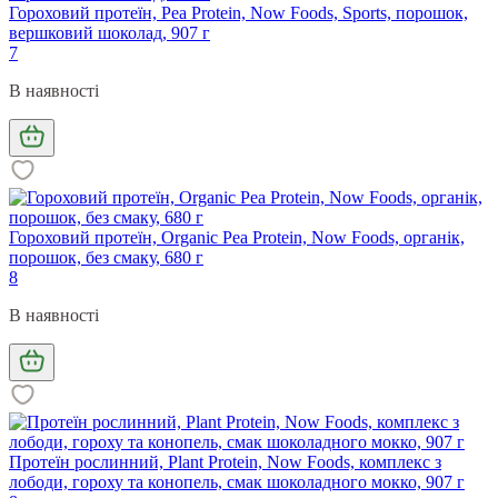
Гороховий протеїн, Pea Protein, Now Foods, Sports, порошок,
вершковий шоколад, 907 г
7
В наявності
Гороховий протеїн, Organic Pea Protein, Now Foods, органік,
порошок, без смаку, 680 г
8
В наявності
Протеїн рослинний, Plant Protein, Now Foods, комплекс з
лободи, гороху та конопель, смак шоколадного мокко, 907 г