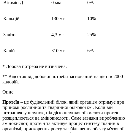
Вітамін Д
0 мкг
0%
Кальцій
130 мг
10%
Залізо
4,3 мг
25%
Калій
310 мг
6%
* Добова потреба не визначена.
** Відсоток від добової потреби заснований на дієті в 2000
калорій.
Опис
Протеїн
– це будівельний білок, який організм отримує при
прийомі рослинної та тваринної білкової їжі. Коли він
потрапляє у шлунок, під дією шлункової кислоти протеїн
розщеплюється на амінокислоти. Саме завдяки виробленню
амінокислот, протеїн та активує процес синтезу тканин в
організмі, прискорення росту та збільшення обсягу м'язової