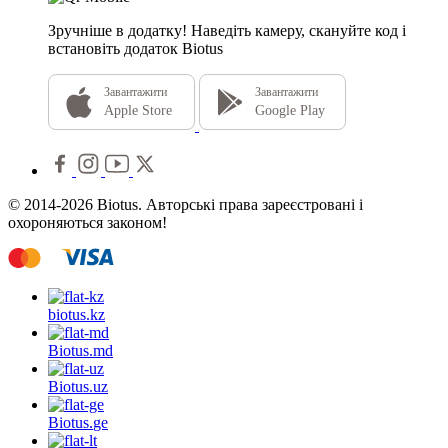
Зручніше в додатку!
Наведіть камеру, скануйте код і
встановіть додаток Biotus
Завантажити
Завантажити
Apple Store
Google Play
© 2014-2026 Biotus. Авторські права зареєстровані і
охороняються законом!
biotus.
kz
Biotus.
md
Biotus.
uz
Biotus.
ge