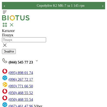
‹
›
Спробуйте K2 MK-7 за 1 145 грн
Каталог
Пошук
Знайти
(044) 545 77 23
(095) 898 01 74
(096) 267 72 17
(093) 771 66 50
(050) 468 55 52
(050) 468 55 54
(067) 461 47 96
Viber