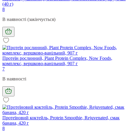
(40 г)
8
В наявності (закінчується)
Протеїн рослинний, Plant Protein Complex, Now Foods,
комплекс, вершково-ванільний, 907 г
7
В наявності
Протеїновий коктейль, Protein Smoothie, Rejuvenated, смак
банана, 420 г
8