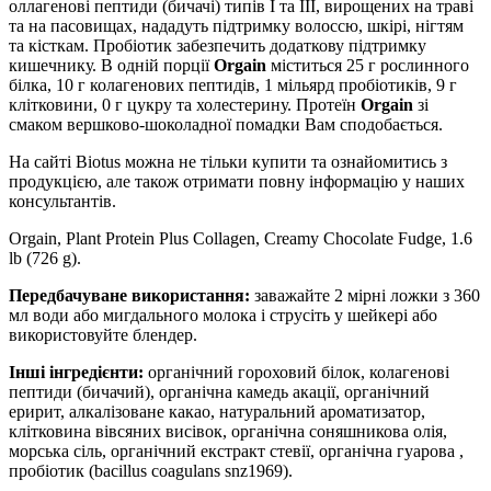
оллагенові пептиди (бичачі) типів I та III, вирощених на траві
та на пасовищах, нададуть підтримку волоссю, шкірі, нігтям
та кісткам. Пробіотик забезпечить додаткову підтримку
кишечнику. В одній порції
Orgain
міститься 25 г рослинного
білка, 10 г колагенових пептидів, 1 мільярд пробіотиків, 9 г
клітковини, 0 г цукру та холестерину. Протеїн
Orgain
зі
смаком вершково-шоколадної помадки Вам сподобається.
На сайті Biotus можна не тільки купити та ознайомитись з
продукцією, але також отримати повну інформацію у наших
консультантів.
Orgain, Plant Protein Plus Collagen, Creamy Chocolate Fudge, 1.6
lb (726 g).
Передбачуване використання:
заважайте 2 мірні ложки з 360
мл води або мигдального молока і струсіть у шейкері або
використовуйте блендер.
Інші інгредієнти:
органічний гороховий білок, колагенові
пептиди (бичачий), органічна камедь акації, органічний
еририт, алкалізоване какао, натуральний ароматизатор,
клітковина вівсяних висівок, органічна соняшникова олія,
морська сіль, органічний екстракт стевії, органічна гуарова ,
пробіотик (bacillus coagulans snz1969).