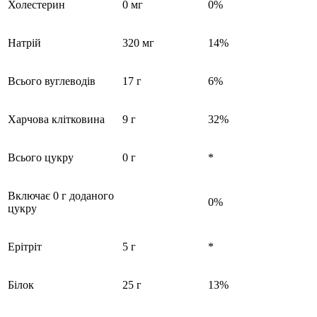
Холестерин
0 мг
0%
Натрій
320 мг
14%
Всього вуглеводів
17 г
6%
Харчова клітковина
9 г
32%
Всього цукру
0 г
*
Включає 0 г доданого
0%
цукру
Ерітріт
5 г
*
Білок
25 г
13%