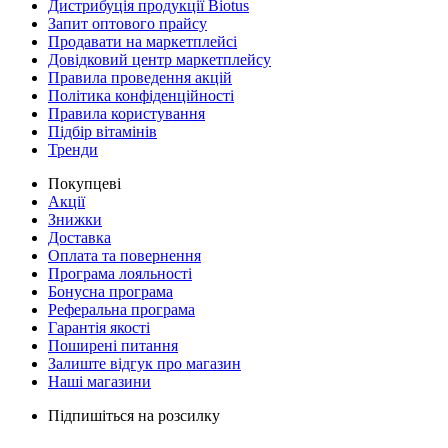
Дистрибуція продукції Biotus
Запит оптового прайсу
Продавати на маркетплейсі
Довідковий центр маркетплейсу
Правила проведення акцій
Політика конфіденційності
Правила користування
Підбір вітамінів
Тренди
Покупцеві
Акції
Знижки
Доставка
Оплата та повернення
Програма лояльності
Бонусна програма
Реферальна програма
Гарантія якості
Поширені питання
Залиште відгук про магазин
Наші магазини
Підпишіться на розсилку