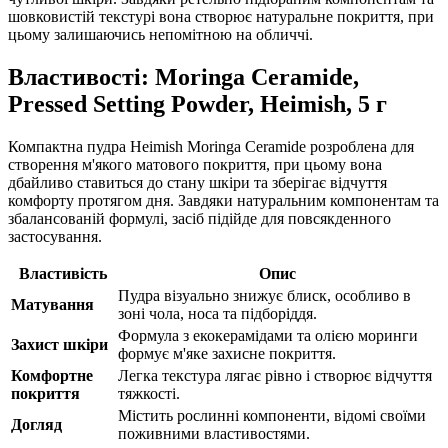
шовковистій текстурі вона створює натуральне покриття, при
цьому залишаючись непомітною на обличчі.
Властивості: Moringa Ceramide,
Pressed Setting Powder, Heimish, 5 г
Компактна пудра Heimish Moringa Ceramide розроблена для
створення м'якого матового покриття, при цьому вона
дбайливо ставиться до стану шкіри та зберігає відчуття
комфорту протягом дня. Завдяки натуральним компонентам та
збалансованій формулі, засіб підійде для повсякденного
застосування.
Властивість
Опис
Пудра візуально знижує блиск, особливо в
Матування
зоні чола, носа та підборіддя.
Формула з екокерамідами та олією моринги
Захист шкіри
формує м'яке захисне покриття.
Комфортне
Легка текстура лягає рівно і створює відчуття
покриття
тяжкості.
Містить рослинні компоненти, відомі своїми
Догляд
поживними властивостями.