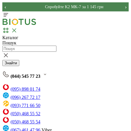
‹
›
Спробуйте K2 MK-7 за 1 145 грн
Каталог
Пошук
Знайти
(044) 545 77 23
(095) 898 01 74
(096) 267 72 17
(093) 771 66 50
(050) 468 55 52
(050) 468 55 54
(067) 461 47 96
Viber