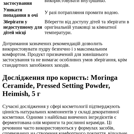
використовувати внутрішньо.
застосування
Уникати
У разі потрапляння промити водою.
попадання в очі
Зберігати у
Вберегти від доступу дітей та зберігати в
недоступному для
оригінальній упаковці за кімнатної
дітей місці
температури.
Дотримання зазначених рекомендацій
дозволить
використовувати пудру безпечно і з максимальним
комфортом. Продукт призначений для зовнішнього
застосування та не вимагає особливих умов зберігання, крім
стандартних запобіжних заходів.
Дослідження про користь: Moringa
Ceramide, Pressed Setting Powder,
Heimish, 5 г
Сучасні дослідження у сфері косметології підтверджують
цінність натуральних компонентів у складі декоративної
косметики. Одними з найбільш вивчених інгредієнтів є
ферментована олія моринги та рослинні кераміди. Ці
речовини часто використовуються у формулах засобів,
спрямованих на створення комфортного покриття, візуальне