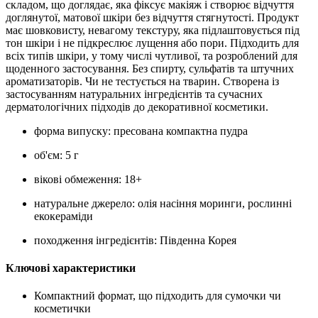
складом, що доглядає, яка фіксує макіяж і створює відчуття
доглянутої, матової шкіри без відчуття стягнутості. Продукт
має шовковисту, невагому текстуру, яка підлаштовується під
тон шкіри і не підкреслює лущення або пори. Підходить для
всіх типів шкіри, у тому числі чутливої, та розроблений для
щоденного застосування. Без спирту, сульфатів та штучних
ароматизаторів. Чи не тестується на тварин. Створена із
застосуванням натуральних інгредієнтів та сучасних
дерматологічних підходів до декоративної косметики.
форма випуску: пресована компактна пудра
об'єм: 5 г
вікові обмеження: 18+
натуральне джерело: олія насіння моринги, рослинні
екокераміди
походження інгредієнтів: Південна Корея
Ключові характеристики
Компактний формат, що підходить для сумочки чи
косметички