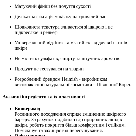
Матуючий фініш без почуття сухості
Делікатна фіксація макіяжу на тривалий час
Шовковиста текстура зливається зі шкірою і не
підкреслює її рельєф
Універсальний відтінок та м'який склад для всіх типів
шкіри
Не містить сульфатів, спирту та штучних ароматів.
Продукт не тестувався на тварин
Розроблений брендом Heimish - виробником
високоякісної натуральної косметики з Південної Кореї.
Активні інгредієнти та їх властивості
Екокерамід
Рослинного походження сприяє зміцненню шкірного
бар'єру. За рахунок подібності до природних ліпідів
шкіри, робить покриття більш комфортним і стійким.
Пом'якшує та захищає від пересушування.
Олія моринги