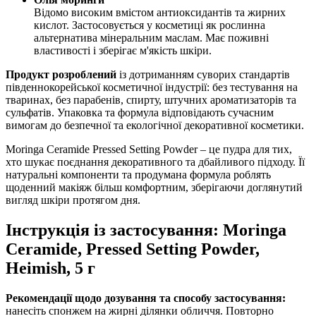
Відомо високим вмістом антиоксидантів та жирних
кислот. Застосовується у косметиці як рослинна
альтернатива мінеральним маслам. Має поживні
властивості і зберігає м'якість шкіри.
Продукт розроблений
із дотриманням суворих стандартів
південнокорейської косметичної індустрії: без тестування на
тваринах, без парабенів, спирту, штучних ароматизаторів та
сульфатів. Упаковка та формула відповідають сучасним
вимогам до безпечної та екологічної декоративної косметики.
Moringa Ceramide Pressed Setting Powder – це пудра для тих,
хто шукає поєднання декоративного та дбайливого підходу. Її
натуральні компоненти та продумана формула роблять
щоденний макіяж більш комфортним, зберігаючи доглянутий
вигляд шкіри протягом дня.
Інструкція із застосування: Moringa
Ceramide, Pressed Setting Powder,
Heimish, 5 г
Рекомендації щодо дозування та способу застосування:
нанесіть спонжем на жирні ділянки обличчя. Повторно