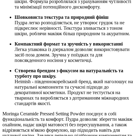
шкіри. Формула розроблялася з урахуванням чутливості
та мінімізації потенційного дискомфорту.
Шовковиста текстура та природний фініш
Пудра легко розподіляється, не утворює грудок та не
підкреслює нерівності. Текстура зливається з тоном
шкіри, роблячи макіяж більш природним та акуратним.
Компактний формат та зручність у використанні
Легка упаковка із дзеркалом дозволяє використовувати
засіб поза домом. Зручна у поїздках та для
повсякденного носіння у косметичці.
Створена брендом з фокусом на натуральність та
турботу про шкіру.
Heimish - південнокорейський бренд, який наголошує на
натуральні компоненти та сучасні підходи до
декоративної косметики. Продукт не тестується на
тваринах та виробляється з дотриманням міжнародних
стандартів якості.
Moringa Ceramide Pressed Setting Powder поєднує в собі
функціональність та комфорт. Пудра дозволяє зберегти макіяж
охайним, надає шкірі матовості без пересушування, а також
відрізняється м'якою формулою, що підходить навіть для
чутливої шкіри. Завдяки ретельно підібраним компонентам та