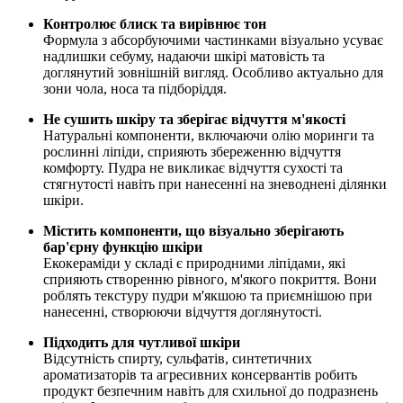
Контролює блиск та вирівнює тон
Формула з абсорбуючими частинками візуально усуває
надлишки себуму, надаючи шкірі матовість та
доглянутий зовнішній вигляд. Особливо актуально для
зони чола, носа та підборіддя.
Не сушить шкіру та зберігає відчуття м'якості
Натуральні компоненти, включаючи олію моринги та
рослинні ліпіди, сприяють збереженню відчуття
комфорту. Пудра не викликає відчуття сухості та
стягнутості навіть при нанесенні на зневоднені ділянки
шкіри.
Містить компоненти, що візуально
зберігають
бар'єрну функцію шкіри
Екокераміди у складі є природними ліпідами, які
сприяють створенню рівного, м'якого покриття. Вони
роблять текстуру пудри м'якшою та приємнішою при
нанесенні, створюючи відчуття доглянутості.
Підходить для чутливої шкіри
Відсутність спирту, сульфатів, синтетичних
ароматизаторів та агресивних консервантів робить
продукт безпечним навіть для схильної до подразнень