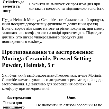
Стійкість до
Покриття не змащується протягом дня при
вологи та
контакті з вологою та підвищеною вологістю.
поту
Пудра Heimish Moringa Ceramide - це збалансований продукт,
який поєднує декоративну функцію та делікатний догляд.
Вона створює візуально матове та рівне покриття, при цьому
залишаючись комфортною на шкірі протягом дня. Підходить
для тих, хто шукає універсального продукту для
повсякденного макіяжу.
Протипоказання та застереження:
Moringa Ceramide, Pressed Setting
Powder, Heimish, 5 г
Як і будь-який засіб декоративної косметики, пудра Moringa
Ceramide вимагає уважного дотримання рекомендацій щодо
застосування. Це важливо для збереження безпеки та
комфорту при використанні.
Застереження
Опис
Тільки для
Не наносити на слизові оболонки та не
зовнішнього