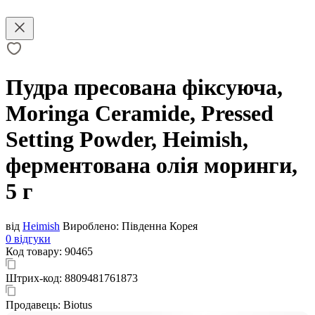
Пудра пресована фіксуюча,
Moringa Ceramide, Pressed
Setting Powder, Heimish,
ферментована олія моринги,
5 г
від
Heimish
Вироблено:
Південна Корея
0 відгуки
Код товару:
90465
Штрих-код:
8809481761873
Продавець:
Biotus