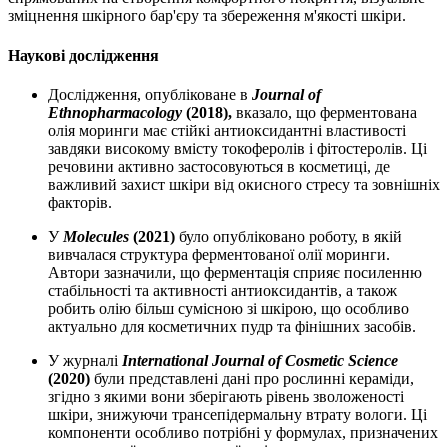
зміцнення шкірного бар'єру та збереження м'якості шкіри.
Наукові дослідження
Дослідження, опубліковане в
Journal of
Ethnopharmacology
(2018),
вказало, що ферментована
олія моринги має стійкі антиоксидантні властивості
завдяки високому вмісту токоферолів і фітостеролів. Ці
речовини активно застосовуються в косметиці, де
важливий захист шкіри від окисного стресу та зовнішніх
факторів.
У
Molecules
(2021)
було опубліковано роботу, в якій
вивчалася структура ферментованої олії моринги.
Автори зазначили, що ферментація сприяє посиленню
стабільності та активності антиоксидантів, а також
робить олію більш сумісною зі шкірою, що особливо
актуально для косметичних пудр та фінішних засобів.
У журналі
International Journal of Cosmetic Science
(2020)
були представлені дані про рослинні кераміди,
згідно з якими вони зберігають рівень зволоженості
шкіри,
знижуючи
трансепідермальну втрату вологи. Ці
компоненти особливо потрібні у формулах, призначених