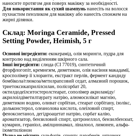
наносите протягом дня поверх макіяжу за необхідності.
Для використання як сухий шампунь
нанесіть на волосся
пухнастим пензликом для макіяжу або нанесіть спонжем на
жирні ділянки.
Склад: Moringa Ceramide, Pressed
Setting Powder, Heimish, 5 г
Основні інгредієнти:
екокерамід, олія моринги, пудра для
контролю над виділенням шкірного сала.
Інші інгредієнти:
слюда (CI 77019), синтетичний
фторфлогопіт, кремнезем, диметикон, олія насіння макадамії,
кросполімер ії хлоранти, екстракт перлів, фермент кандиду
бомбікола/глюкоза/метилрапсовий седат, алмазний порошок,
триетоксикаприлілсилан, полісорбат 20,
октилдодеїлситостеролстеарат, сополімер акриламіду/
акрилоілдіметилтаурату натрію, алюмосилікат магнію,
диметикон водню, оливат сорбітан, стеарат сорбітану, ізолікс,
дольконстерол, олеанолова кислота, олеїловий спирт,
феноксиетанол, дегідроацетат натрію, сорбат калію,
ароматизатор, бензиловий спирт, цитронеллол, бензилбензоат,
кумарин, гераніол, амілциннамал, ліналоол, лимонен, альфа-
ізометиліонон
Пудра
не містить
сульфатів, спирту, парабенів, штучних