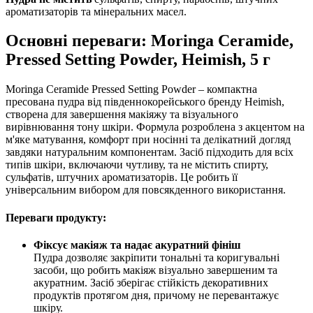
ароматизаторів та мінеральних масел.
Основні переваги: Moringa Ceramide,
Pressed Setting Powder, Heimish, 5 г
Moringa Ceramide Pressed Setting Powder – компактна
пресована пудра від південнокорейського бренду Heimish,
створена для завершення макіяжу та візуального
вирівнювання тону шкіри. Формула розроблена з акцентом на
м'яке матування, комфорт при носінні та делікатний догляд
завдяки натуральним компонентам. Засіб підходить для всіх
типів шкіри, включаючи чутливу, та не містить спирту,
сульфатів, штучних ароматизаторів. Це робить її
універсальним вибором для повсякденного використання.
Переваги продукту:
Фіксує макіяж та надає акуратний фініш
Пудра дозволяє закріпити тональні та коригувальні
засоби, що робить макіяж візуально завершеним та
акуратним. Засіб зберігає стійкість декоративних
продуктів протягом дня, причому не перевантажує
шкіру.