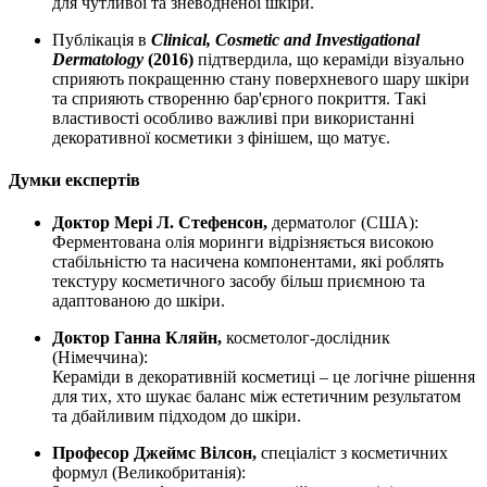
для чутливої та зневодненої шкіри.
Публікація в
Clinical, Cosmetic and Investigational
Dermatology
(2016)
підтвердила, що кераміди візуально
сприяють покращенню стану поверхневого шару шкіри
та сприяють створенню бар'єрного покриття. Такі
властивості особливо важливі при використанні
декоративної косметики з фінішем, що матує.
Думки експертів
Доктор Мері Л. Стефенсон,
дерматолог (США):
Ферментована олія моринги відрізняється високою
стабільністю та насичена компонентами, які роблять
текстуру косметичного засобу більш приємною та
адаптованою до шкіри.
Доктор Ганна Кляйн,
косметолог-дослідник
(Німеччина):
Кераміди в декоративній косметиці – це логічне рішення
для тих, хто шукає баланс між естетичним результатом
та дбайливим підходом до шкіри.
Професор Джеймс Вілсон,
спеціаліст з косметичних
формул (Великобританія):