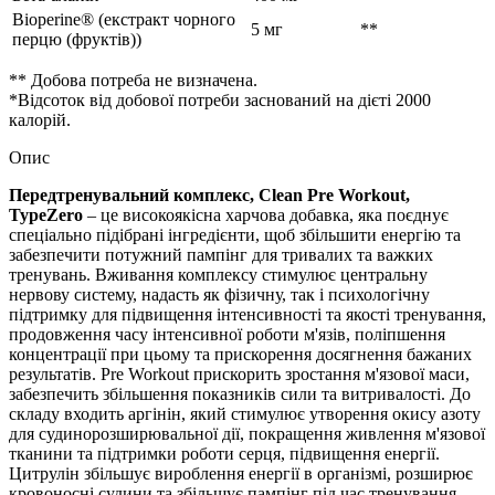
Bioperine® (екстракт чорного
5 мг
**
перцю (фруктів))
** Добова потреба не визначена.
*Відсоток від добової потреби заснований на дієті 2000
калорій.
Опис
Передтренувальний комплекс, Clean Pre Workout,
TypeZero
– це високоякісна харчова добавка, яка поєднує
спеціально підібрані інгредієнти, щоб збільшити енергію та
забезпечити потужний пампінг для тривалих та важких
тренувань. Вживання комплексу стимулює центральну
нервову систему, надасть як фізичну, так і психологічну
підтримку для підвищення інтенсивності та якості тренування,
продовження часу інтенсивної роботи м'язів, поліпшення
концентрації при цьому та прискорення досягнення бажаних
результатів. Pre Workout прискорить зростання м'язової маси,
забезпечить збільшення показників сили та витривалості. До
складу входить аргінін, який стимулює утворення окису азоту
для судинорозширювальної дії, покращення живлення м'язової
тканини та підтримки роботи серця, підвищення енергії.
Цитрулін збільшує вироблення енергії в організмі, розширює
кровоносні судини та збільшує пампінг під час тренування,