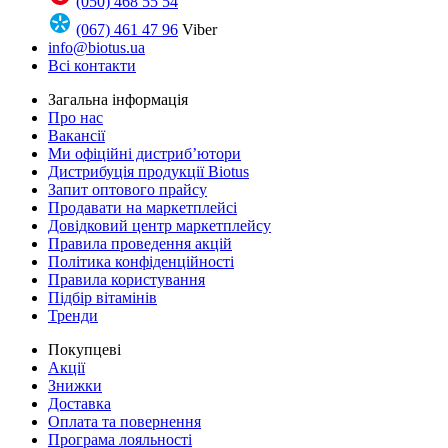
(050) 468 55 54
(067) 461 47 96
Viber
info@biotus.ua
Всі контакти
Загальна інформація
Про нас
Вакансії
Ми офіційні дистриб’ютори
Дистрибуція продукції Biotus
Запит оптового прайсу
Продавати на маркетплейсі
Довідковий центр маркетплейсу
Правила проведення акцій
Політика конфіденційності
Правила користування
Підбір вітамінів
Тренди
Покупцеві
Акції
Знижки
Доставка
Оплата та повернення
Програма лояльності