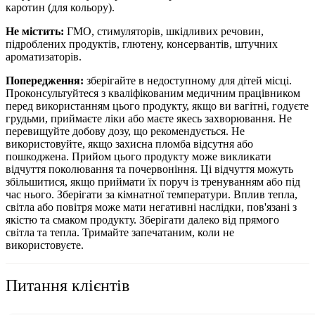
каротин (для кольору).
Не містить:
ГМО, стимуляторів, шкідливих речовин,
підроблених продуктів, глютену, консервантів, штучних
ароматизаторів.
Попередження:
зберігайте в недоступному для дітей місці.
Проконсультуйтеся з кваліфікованим медичним працівником
перед використанням цього продукту, якщо ви вагітні, годуєте
грудьми, приймаєте ліки або маєте якесь захворювання. Не
перевищуйте добову дозу, що рекомендується. Не
використовуйте, якщо захисна пломба відсутня або
пошкоджена. Прийом цього продукту може викликати
відчуття поколювання та почервоніння. Ці відчуття можуть
збільшитися, якщо приймати їх поруч із тренуванням або під
час нього.
Зберігати за кімнатної температури. Вплив тепла,
світла або повітря може мати негативні наслідки, пов'язані з
якістю та смаком продукту. Зберігати далеко від прямого
світла та тепла. Тримайте запечатаним, коли не
використовуєте.
Питання клієнтів