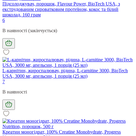
Підсолоджувач, порошок, Flavour Power, BioTech USA, з
екструдованим сироватковим протеїном, кокос та білий
шоколад, 160 грам
6
В наявності (закінчується)
L-карнітин, жироспалювач, рідина, L-carnitine 3000, BioTech
USA, 3000 мг, апельсин, 1 порція (25 мл)
7
В наявності
Креатин моногідрат, 100% Creatine Monohydrate, Progress