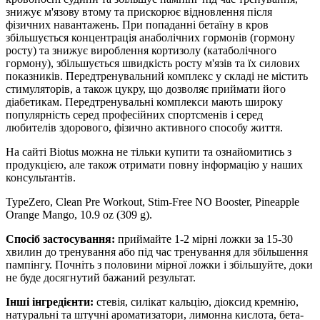
знижує м'язову втому та прискорює відновлення після
фізичних навантажень. При попаданні бетаїну в кров
збільшується концентрація анаболічних гормонів (гормону
росту) та знижує вироблення кортизолу (катаболічного
гормону), збільшується швидкість росту м'язів та їх силових
показників. Передтренувальний комплекс у складі не містить
стимуляторів, а також цукру, що дозволяє приймати його
діабетикам. Передтренувальні комплекси мають широку
популярність серед професійних спортсменів і серед
любителів здорового, фізично активного способу життя.
На сайті Biotus можна не тільки купити та ознайомитись з
продукцією, але також отримати повну інформацію у наших
консультантів.
TypeZero, Clean Pre Workout, Stim-Free NO Booster, Pineapple
Orange Mango, 10.9 oz (309 g).
Спосіб застосування:
приймайте 1-2 мірні ложки за 15-30
хвилин до тренування або під час тренування для збільшення
пампінгу.
Почніть з половини мірної ложки і збільшуйте, доки
не буде досягнутий бажаний результат.
Інші інгредієнти:
стевія, силікат кальцію, діоксид кремнію,
натуральні та штучні ароматизатори, лимонна кислота, бета-