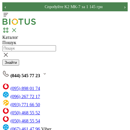
‹
›
Спробуйте K2 MK-7 за 1 145 грн
Каталог
Пошук
Знайти
(044) 545 77 23
(095) 898 01 74
(096) 267 72 17
(093) 771 66 50
(050) 468 55 52
(050) 468 55 54
(067) 461 47 96
Viber