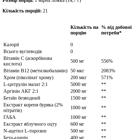
Розмір порції:
1 мірна ложка (14,7 г)
Кількість порцій:
21
Кількість на
% від добової
порцію
потреби*
Калорії
0
Всього вуглеводів
0
Вітамін С (аскорбінова
500 мг
556%
кислота)
Вітамін B12 (метилкобаламін)
50 мкг
2083%
Хром (піколінат хрому)
200 мкг
571%
L-цитрулін малат 2:1
5000 мг
**
Аргінін АКГ 2:1
2000 мг
**
Бетаїн безводний
1500 мг
**
Екстракт кореня буряка (2%
1000 мг
**
нітратів)
ГАБА
1000 мг
**
Екстракт яблучного оцту
600 мг
**
N-ацетил L-тирозин
500 мг
**
Бета-аланін
400 мг
**