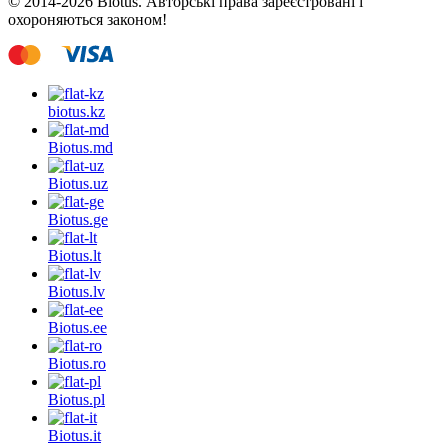
© 2014-2026 Biotus. Авторські права зареєстровані і
охороняються законом!
biotus.
kz
Biotus.
md
Biotus.
uz
Biotus.
ge
Biotus.
lt
Biotus.
lv
Biotus.
ee
Biotus.
ro
Biotus.
pl
Biotus.
it