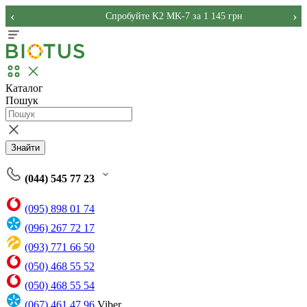
‹
›
Спробуйте K2 MK-7 за 1 145 грн
Каталог
Пошук
Знайти
(044) 545 77 23
(095) 898 01 74
(096) 267 72 17
(093) 771 66 50
(050) 468 55 52
(050) 468 55 54
(067) 461 47 96
Viber