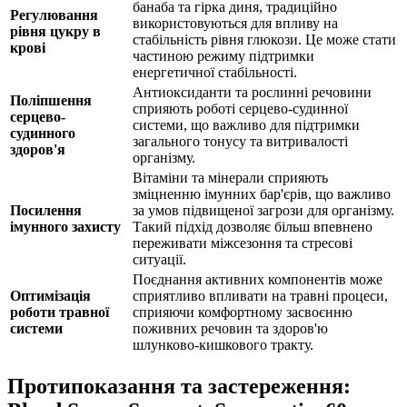
банаба та гірка диня, традиційно
Регулювання
використовуються для впливу на
рівня цукру в
стабільність рівня глюкози. Це може стати
крові
частиною режиму підтримки
енергетичної стабільності.
Антиоксиданти та рослинні речовини
Поліпшення
сприяють роботі серцево-судинної
серцево-
системи, що важливо для підтримки
судинного
загального тонусу та витривалості
здоров'я
організму.
Вітаміни та мінерали сприяють
зміцненню імунних бар'єрів, що важливо
Посилення
за умов підвищеної загрози для організму.
імунного захисту
Такий підхід дозволяє більш впевнено
переживати міжсезоння та стресові
ситуації.
Поєднання активних компонентів може
Оптимізація
сприятливо впливати на травні процеси,
роботи травної
сприяючи комфортному засвоєнню
системи
поживних речовин та здоров'ю
шлунково-кишкового тракту.
Протипоказання та застереження: