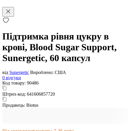
Підтримка рівня цукру в
крові, Blood Sugar Support,
Sunergetic, 60 капсул
від
Sunergetic
Вироблено:
США
0 відгуки
Код товару:
90486
Штрих-код:
641606857720
Продавець:
Biotus
Під замовлення
(доставка 7-20 днів)