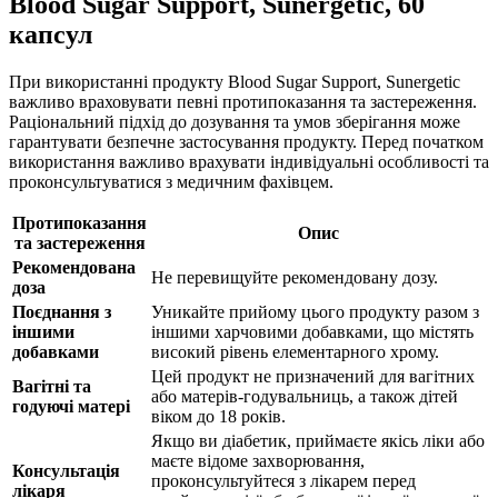
Blood Sugar Support, Sunergetic, 60
капсул
При використанні продукту Blood Sugar Support, Sunergetic
важливо враховувати певні протипоказання та застереження.
Раціональний підхід до дозування та умов зберігання може
гарантувати безпечне застосування продукту. Перед початком
використання важливо врахувати індивідуальні особливості та
проконсультуватися з медичним фахівцем.
Протипоказання
Опис
та застереження
Рекомендована
Не перевищуйте рекомендовану дозу.
доза
Поєднання з
Уникайте прийому цього продукту разом з
іншими
іншими харчовими добавками, що містять
добавками
високий рівень елементарного хрому.
Цей продукт не призначений для вагітних
Вагітні та
або матерів-годувальниць, а також дітей
годуючі матері
віком до 18 років.
Якщо ви діабетик, приймаєте якісь ліки або
маєте відоме захворювання,
Консультація
проконсультуйтеся з лікарем перед
лікаря