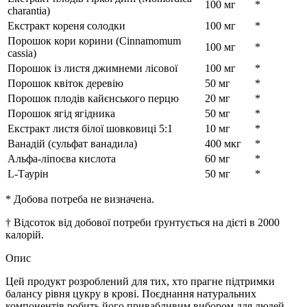
100 мг
*
charantia)
Екстракт кореня солодки
100 мг
*
Порошок кори корини (Cinnamomum
100 мг
*
cassia)
Порошок із листя джимнеми лісової
100 мг
*
Порошок квіток деревію
50 мг
*
Порошок плодів кайєнського перцю
20 мг
*
Порошок ягід ягідника
50 мг
*
Екстракт листя білої шовковиці 5:1
10 мг
*
Ванадій (сульфат ванадила)
400 мкг
*
Альфа-ліпоєва кислота
60 мг
*
L-Таурін
50 мг
*
* Добова потреба не визначена.
† Відсоток від добової потреби ґрунтується на дієті в 2000
калорій.
Опис
Цей продукт розроблений для тих, хто прагне підтримки
балансу рівня цукру в крові. Поєднання натуральних
компонентів робить його привабливим вибором для людей,