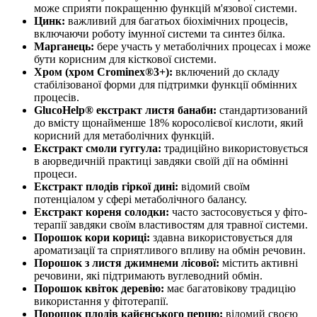
може сприяти покращенню функцій м'язової системи.
Цинк:
важливий для багатьох біохімічних процесів,
включаючи роботу імунної системи та синтез білка.
Марганець:
бере участь у метаболічних процесах і може
бути корисним для кісткової системи.
Хром (хром Crominex®3+):
включений до складу
стабілізованої форми для підтримки функції обмінних
процесів.
GlucoHelp® екстракт листя банаби:
стандартизований
до вмісту щонайменше 18% коросолієвої кислоти, який
корисний для метаболічних функцій.
Екстракт смоли гуггула:
традиційно використовується
в аюрведичній практиці завдяки своїй дії на обмінні
процеси.
Екстракт плодів гіркої дині:
відомий своїм
потенціалом у сфері метаболічного балансу.
Екстракт кореня солодки:
часто застосовується у фіто-
терапії завдяки своїм властивостям для травної системи.
Порошок кори кориці:
здавна використовується для
ароматизації та сприятливого впливу на обмін речовин.
Порошок з листя джимнеми лісової:
містить активні
речовини, які підтримають вуглеводний обмін.
Порошок квіток деревію:
має багатовікову традицію
використання у фітотерапії.
Порошок плодів кайєнського перцю:
відомий своєю