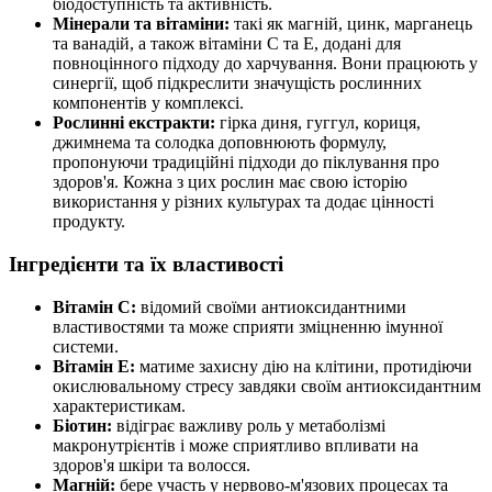
біодоступність та активність.
Мінерали та вітаміни:
такі як магній, цинк, марганець
та ванадій, а також вітаміни С та Е, додані для
повноцінного підходу до харчування. Вони працюють у
синергії, щоб підкреслити значущість рослинних
компонентів у комплексі.
Рослинні екстракти:
гірка диня, гуггул, кориця,
джимнема та солодка доповнюють формулу,
пропонуючи традиційні підходи до піклування про
здоров'я. Кожна з цих рослин має свою історію
використання у різних культурах та додає цінності
продукту.
Інгредієнти та їх властивості
Вітамін С:
відомий своїми антиоксидантними
властивостями та може сприяти зміцненню імунної
системи.
Вітамін Е:
матиме захисну дію на клітини, протидіючи
окислювальному стресу завдяки своїм антиоксидантним
характеристикам.
Біотин:
відіграє важливу роль у метаболізмі
макронутрієнтів і може сприятливо впливати на
здоров'я шкіри та волосся.
Магній:
бере участь у нервово-м'язових процесах та