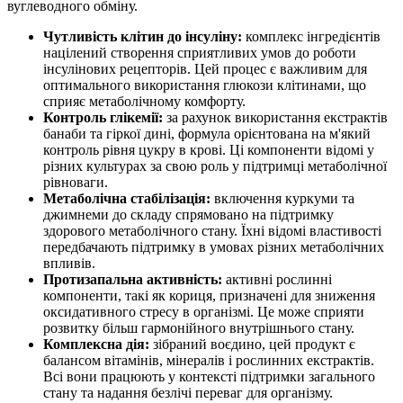
вуглеводного обміну.
Чутливість клітин до інсуліну:
комплекс інгредієнтів
націлений створення сприятливих умов до роботи
інсулінових рецепторів. Цей процес є важливим для
оптимального використання глюкози клітинами, що
сприяє метаболічному комфорту.
Контроль глікемії:
за рахунок використання екстрактів
банаби та гіркої дині, формула орієнтована на м'який
контроль рівня цукру в крові. Ці компоненти відомі у
різних культурах за свою роль у підтримці метаболічної
рівноваги.
Метаболічна стабілізація:
включення куркуми та
джимнеми до складу спрямовано на підтримку
здорового метаболічного стану. Їхні відомі властивості
передбачають підтримку в умовах різних метаболічних
впливів.
Протизапальна активність:
активні рослинні
компоненти, такі як кориця, призначені для зниження
оксидативного стресу в організмі. Це може сприяти
розвитку більш гармонійного внутрішнього стану.
Комплексна дія:
зібраний воєдино, цей продукт є
балансом вітамінів, мінералів і рослинних екстрактів.
Всі вони працюють у контексті підтримки загального
стану та надання безлічі переваг для організму.