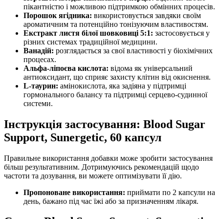
пікантністю і можливою підтримкою обмінних процесів.
Порошок ягідника:
використовується завдяки своїм
ароматичним та потенційно тонізуючим властивостям.
Екстракт листя білої шовковиці 5:1:
застосовується у
різних системах традиційної медицини.
Ванадій:
розглядається за свої властивості у біохімічних
процесах.
Альфа-ліпоєва кислота:
відома як універсальний
антиоксидант, що сприяє захисту клітин від окиснення.
L-таурин:
амінокислота, яка задіяна у підтримці
гормонального балансу та підтримці серцево-судинної
системи.
Інструкція застосування: Blood Sugar
Support, Sunergetic, 60 капсул
Правильне використання добавки може зробити застосування
більш результативним. Дотримуючись рекомендацій щодо
частоти та дозування, ви можете оптимізувати її дію.
Пропоноване використання:
приймати по 2 капсули на
день, бажано під час їжі або за призначенням лікаря.