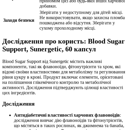
прийомом цієї або будь-якої іншої харчової
добавки.
Зберігати у недоступному для дітей місці.
Не використовувати, якщо захисна пломба
Заходи безпеки
пошкоджена або відсутня. Зберігати у
сухому прохолодному місці.
Дослідження про користь: Blood Sugar
Support, Sunergetic, 60 капсул
Blood Sugar Support від Sunergetic містить важливі
компоненти, такі як флавоноїди, фітонутрієнти та хром, які
відомі своїми властивостями для метаболізму та регулювання
рівня цукру в крові. Продукт включає елементи, орієнтовані
на поліпшення глікемічного контролю та метаболічної
активності. Дослідження підтверджують цілющі властивості
цих інгредієнтів.
Дослідження
Антидіабетичні властивості харчових флавоноїдів
:
дослідження вивчає дію флавоноїдів та фітонутрієнтів,
що містяться в таких рослинах, як джимнема та банаба,