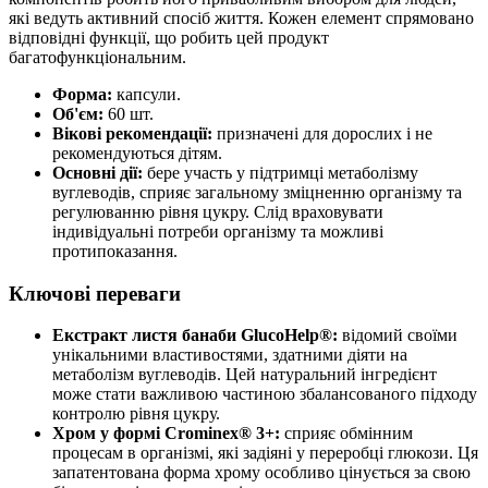
які ведуть активний спосіб життя. Кожен елемент спрямовано
відповідні функції, що робить цей продукт
багатофункціональним.
Форма:
капсули.
Об'єм:
60 шт.
Вікові рекомендації:
призначені для дорослих і не
рекомендуються дітям.
Основні дії:
бере участь у підтримці метаболізму
вуглеводів, сприяє загальному зміцненню організму та
регулюванню рівня цукру. Слід враховувати
індивідуальні потреби організму та можливі
протипоказання.
Ключові переваги
Екстракт листя банаби GlucoHelp®:
відомий своїми
унікальними властивостями, здатними діяти на
метаболізм вуглеводів. Цей натуральний інгредієнт
може стати важливою частиною збалансованого підходу
контролю рівня цукру.
Хром у формі Crominex® 3+:
сприяє обмінним
процесам в організмі, які задіяні у переробці глюкози. Ця
запатентована форма хрому особливо цінується за свою