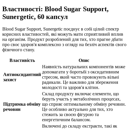
Властивості: Blood Sugar Support,
Sunergetic, 60 капсул
Blood Sugar Support, Sunergetic поєднує в собі цілий спектр
корисних властивостей, які можуть мати сприятливий вплив
на організм. Продукт розроблений для тих, хто прагне дбати
про своє здоров'я комплексно з огляду на безліч аспектів свого
фізичного стану.
Властивість
Опис
Наявність натуральних компонентів може
допомагати у боротьбі з оксидативним
Антиоксидантний
стресом, який часто провокують вільні
захист
радикали. Це важливо для збереження
молодості та здоров'я клітин.
Склад продукту включає елементи, що
беруть участь у метаболічних процесах,
Підтримка обміну
що сприяє оптимальному обміну речовин.
речовин
Це особливо актуально для тих, хто
стежить за своєю фігурою та
енергетичним балансом.
Включені до складу екстракти, такі як