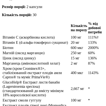
Розмір порції:
2 капсули
Кількість порцій:
30
% від
Кількість
добової
на порозу
потреби
Вітамін С (аскорбінова кислота)
100 мг
111%†
Вітамін Е (d-альфа-токоферол сукцинат)
20 мг
133%
Біотин
600 мкг
2000%
Магній (оксид марганцю)
250 мг
60%
Цинк (оксид цинку)
15 мг
136%
Марганець (амінокислотний хелат)
2 мг
87%
Хром (хром Crominex®3+,
стабілізований екстракт плодів амли
400 мкг
1143%
Capros® та муміє PrimaVie®)
GlucoHelp® Екстракт листя банаби
(Lagerstroemia speciosa)
2,667 мг
*
(стандартизований до вмісту мінімум
18% коросолієвої кислоти)
Екстракт смоли гуггулу
100 мг
*
Екстракт плодів гіркої дині (Momordica