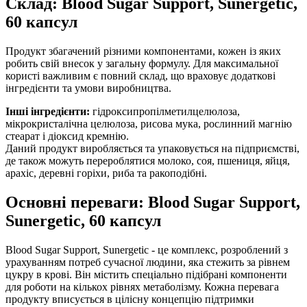
Склад: Blood Sugar Support, Sunergetic,
60 капсул
Продукт збагачений різними компонентами, кожен із яких
робить свій внесок у загальну формулу. Для максимальної
користі важливим є повний склад, що враховує додаткові
інгредієнти та умови виробництва.
Інші інгредієнти:
гідроксипропілметилцелюлоза,
мікрокристалічна целюлоза, рисова мука, рослинний магнію
стеарат і діоксид кремнію.
Даний продукт виробляється та упаковується на підприємстві,
де також можуть перероблятися молоко, соя, пшениця, яйця,
арахіс, деревні горіхи, риба та ракоподібні.
Основні переваги: Blood Sugar Support,
Sunergetic, 60 капсул
Blood Sugar Support, Sunergetic - це комплекс, розроблений з
урахуванням потреб сучасної людини, яка стежить за рівнем
цукру в крові. Він містить спеціально підібрані компоненти
для роботи на кількох рівнях метаболізму. Кожна перевага
продукту вписується в цілісну концепцію підтримки