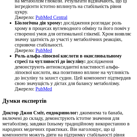
на метаболізм глюкози. Результати відзначають, що ці
інгредієнти істотно вплинуть на стабільність рівня
цукру.
Джерело:
PubMed Central
Біологічна дія хрому:
дослідження розглядає роль
хрому в процесах вуглеводного обміну та його поміч у
створенні умов для оптимальної глікемії. Хром виявляє
значну здатність до участі у метаболічних реакціях,
сприяючи стабільності.
Джерело:
PubMed
Роль альфа-ліпоєвої кислоти в окислювальному
стресі та чутливості до інсуліну:
дослідження
демонструють антиоксидантні властивості альфа-
ліпоєвої кислоти, яка позитивно вплине на чутливість
до інсуліну та захист судин. Цей компонент підтвердив
свою значущість у дієтах для балансу метаболізму.
Джерело:
PubMed
Думки експертів
Доктор Джон Сміт, ендокринолог:
джимнема та банаба,
включені до складу, демонструють істотне значення для
метаболізму, завдяки їхньому традиційному використанню в
народних медичних практиках. Він наголошує, що ці
компоненти можуть діяти на підтримку стабільності рівня