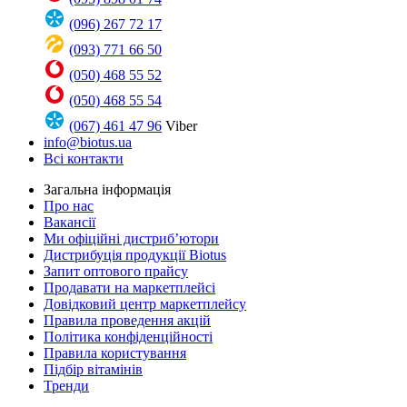
(096) 267 72 17
(093) 771 66 50
(050) 468 55 52
(050) 468 55 54
(067) 461 47 96
Viber
info@biotus.ua
Всі контакти
Загальна інформація
Про нас
Вакансії
Ми офіційні дистриб’ютори
Дистрибуція продукції Biotus
Запит оптового прайсу
Продавати на маркетплейсі
Довідковий центр маркетплейсу
Правила проведення акцій
Політика конфіденційності
Правила користування
Підбір вітамінів
Тренди