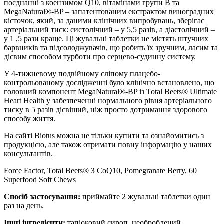
поєднанні з коензимом Q10, вітамінами групи B та
MegaNatural®-BP – запатентованим екстрактом виноградних
кісточок, який, за даними клінічних випробувань, зберігає
артеріальний тиск: систолічний – у 5,5 разів, а діастолічний –
у 1 ,5 рази краще. Ці жувальні таблетки не містять штучних
барвників та підсолоджувачів, що робить їх зручним, ласим та
дієвим способом турботи про серцево-судинну систему.
У 4-тижневому подвійному сліпому плацебо-
контрольованому дослідженні було клінічно встановлено, що
головний компонент MegaNatural®-BP із Total Beets® Ultimate
Heart Health
у забезпеченні нормального рівня артеріального
тиску в 5 разів дієвіший,
ніж просто дотримання здорового
способу життя.
На сайті Biotus можна не тільки купити та ознайомитись з
продукцією, але також отримати повну інформацію у наших
консультантів.
Force Factor, Total Beets® З CoQ10, Pomegranate Berry, 60
Superfood Soft Chews
Спосіб застосування:
приймайте 2 жувальні таблетки один
раз на день.
Інші інгредієнти:
тапіоковий сироп, необроблений