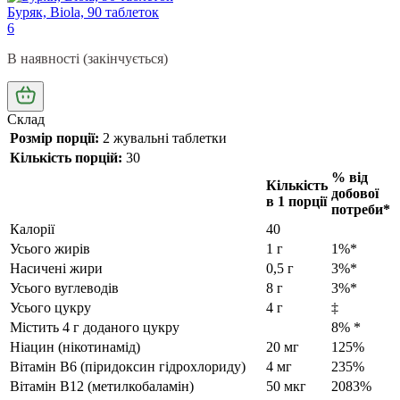
Буряк, Biola, 90 таблеток
6
В наявності (закінчується)
Склад
Розмір порції:
2 жувальні таблетки
Кількість порцій:
30
% від
Кількість
добової
в 1 порції
потреби*
Калорії
40
Усього жирів
1 г
1%*
Насичені жири
0,5 г
3%*
Усього вуглеводів
8 г
3%*
Усього цукру
4 г
‡
Містить 4 г доданого цукру
8% *
Ніацин (нікотинамід)
20 мг
125%
Вітамін B6 (піридоксин гідрохлориду)
4 мг
235%
Вітамін В12 (метилкобаламін)
50 мкг
2083%