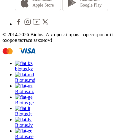
Apple Store
Google Play
© 2014-2026 Biotus. Авторські права зареєстровані і
охороняються законом!
biotus.
kz
Biotus.
md
Biotus.
uz
Biotus.
ge
Biotus.
lt
Biotus.
lv
Biotus.
ee