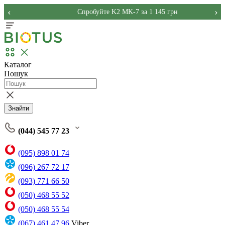
‹
›
Спробуйте K2 MK-7 за 1 145 грн
Каталог
Пошук
Знайти
(044) 545 77 23
(095) 898 01 74
(096) 267 72 17
(093) 771 66 50
(050) 468 55 52
(050) 468 55 54
(067) 461 47 96
Viber