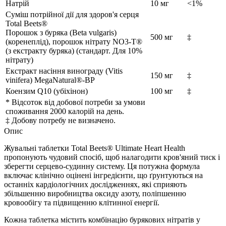
Натрій
10 мг
<1%
Суміш потрійної дії для здоров'я серця
Total Beets®
Порошок з буряка (Beta vulgaris)
500 мг
‡
(коренеплід), порошок нітрату NO3-T®
(з екстракту буряка) (стандарт. Для 10%
нітрату)
Екстракт насіння винограду (Vitis
150 мг
‡
vinifera) MegaNatural®-BP
Коензим Q10 (убіхінон)
100 мг
‡
* Відсоток від добової потреби за умови
споживання 2000 калорій на день.
‡ Добову потребу не визначено.
Опис
Жувальні таблетки Total Beets® Ultimate Heart Health
пропонують чудовий спосіб, щоб налагодити кров'яний тиск і
зберегти серцево-судинну систему. Ця потужна формула
включає клінічно оцінені інгредієнти, що ґрунтуються на
останніх кардіологічних дослідженнях, які сприяють
збільшенню виробництва оксиду азоту, поліпшенню
кровообігу та підвищенню клітинної енергії.
Кожна таблетка містить комбінацію бурякових нітратів у