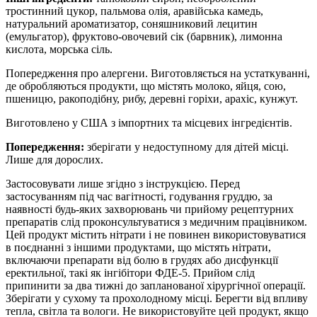
тростинний цукор, пальмова олія, аравійська камедь,
натуральний ароматизатор, соняшниковий лецитин
(емульгатор), фруктово-овочевий сік (барвник), лимонна
кислота, морська сіль.
Попередження про алергени. Виготовляється на устаткуванні,
де обробляються продукти, що містять молоко, яйця, сою,
пшеницю, ракоподібну, рибу, деревні горіхи, арахіс, кунжут.
Виготовлено у США з імпортних та місцевих інгредієнтів.
Попередження:
зберігати у недоступному для дітей місці.
Лише для дорослих.
Застосовувати лише згідно з інструкцією. Перед
застосуванням під час вагітності, годування груддю, за
наявності будь-яких захворювань чи прийому рецептурних
препаратів слід проконсультуватися з медичним працівником.
Цей продукт містить нітрати і не повинен використовуватися
в поєднанні з іншими продуктами, що містять нітрати,
включаючи препарати від болю в грудях або дисфункції
еректильної, такі як інгібітори ФДЕ-5. Прийом слід
припинити за два тижні до запланованої хірургічної операції.
Зберігати у сухому та прохолодному місці. Берегти від впливу
тепла, світла та вологи. Не використовуйте цей продукт, якщо