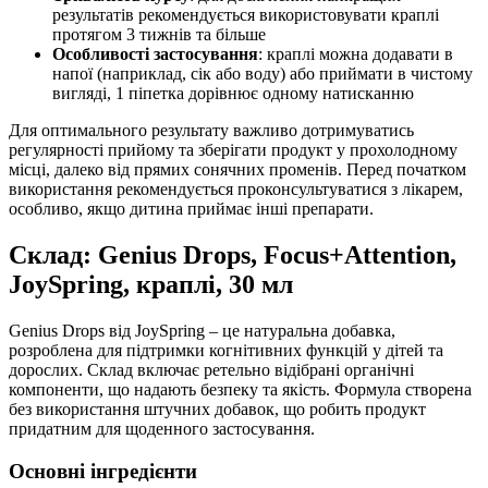
результатів рекомендується використовувати краплі
протягом 3 тижнів та більше
Особливості застосування
: краплі можна додавати в
напої (наприклад, сік або воду) або приймати в чистому
вигляді, 1 піпетка дорівнює одному натисканню
Для оптимального результату важливо дотримуватись
регулярності прийому та зберігати продукт у прохолодному
місці, далеко від прямих сонячних променів. Перед початком
використання рекомендується проконсультуватися з лікарем,
особливо, якщо дитина приймає інші препарати.
Склад: Genius Drops, Focus+Attention,
JoySpring, краплі, 30 мл
Genius Drops від JoySpring – це натуральна добавка,
розроблена для підтримки когнітивних функцій у дітей та
дорослих. Склад включає ретельно відібрані органічні
компоненти,
що надають
безпеку та якість. Формула створена
без використання штучних добавок, що робить продукт
придатним для щоденного застосування.
Основні інгредієнти