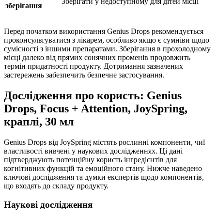
Зберігати у недоступному для дітей місці
зберігання
Перед початком використання Genius Drops рекомендується
проконсультуватися з лікарем, особливо якщо є сумніви щодо
сумісності з іншими препаратами. Зберігання в прохолодному
місці далеко від прямих сонячних променів продовжить
термін придатності продукту. Дотримання зазначених
застережень забезпечить безпечне застосування.
Дослідження про користь: Genius
Drops, Focus + Attention, JoySpring,
краплі, 30 мл
Genius Drops від JoySpring містять рослинні компоненти, чиї
властивості вивчені у наукових дослідженнях. Ці дані
підтверджують потенційну користь інгредієнтів для
когнітивних функцій та емоційного стану. Нижче наведено
ключові дослідження та думки експертів щодо компонентів,
що входять до складу продукту.
Наукові дослідження