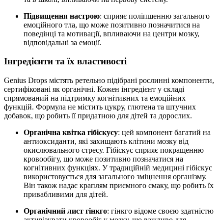
Підвищення настрою
: сприяє поліпшенню загального
емоційного тла, що може позитивно позначитися на
поведінці та мотивації, впливаючи на центри мозку,
відповідальні за емоції.
Інгредієнти та їх властивості
Genius Drops містять ретельно підібрані рослинні компоненти,
сертифіковані як органічні. Кожен інгредієнт у складі
спрямований на підтримку когнітивних та емоційних
функцій. Формула не містить цукру, глютена та штучних
добавок, що робить її придатною для дітей та дорослих.
Органічна квітка гібіскусу
: цей компонент багатий на
антиоксиданти, які захищають клітини мозку від
окислювального стресу. Гібіскус сприяє покращенню
кровообігу, що може позитивно позначатися на
когнітивних функціях. У традиційній медицині гібіскус
використовується для загального зміцнення організму.
Він також надає краплям приємного смаку, що робить їх
привабливими для дітей.
Органічний лист гінкго
: гінкго відоме своєю здатністю
активізувати кровообіг у мозку, що важливо для