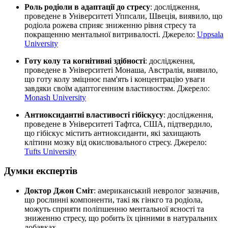
Роль родіоли в адаптації до стресу
: дослідження,
проведене в Університеті Уппсали, Швеція, виявило, що
родіола рожева сприяє зниженню рівня стресу та
покращенню ментальної витривалості. Джерело:
Uppsala
University
Готу колу та когнітивні здібності
: дослідження,
проведене в Університеті Монаша, Австралія, виявило,
що готу колу
зміцнює
пам'ять і концентрацію уваги
завдяки своїм адаптогенним властивостям. Джерело:
Monash University
Антиоксидантні властивості гібіскусу
: дослідження,
проведене в Університеті Тафтса, США, підтвердило,
що гібіскус містить антиоксиданти, які захищають
клітини мозку від окислювального стресу. Джерело:
Tufts University
Думки експертів
Доктор Джон Сміт
: американський невролог зазначив,
що рослинні компоненти, такі як гінкго та родіола,
можуть сприяти поліпшенню ментальної ясності та
зниженню стресу, що робить їх цінними в натуральних
добавках.