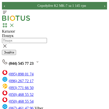
‹
›
Спробуйте K2 MK-7 за 1 145 грн
Каталог
Пошук
Знайти
(044) 545 77 23
(095) 898 01 74
(096) 267 72 17
(093) 771 66 50
(050) 468 55 52
(050) 468 55 54
(067) 461 47 96
Viber