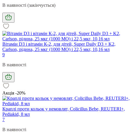
В наявності (закінчується)
Вітамін D3 і вітамін К-2, для дітей, Super Daily D3 + K2,
Carlson, рідина, 25 мкг (1000 МО) і 22,5 мкг, 10,16 мл
9
В наявності
Акція -20%
Краплі проти кольок у немовлят, Colicillus Bebe, REUTERI+,
Pediakid, 8 мл
7
В наявності