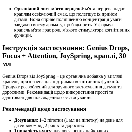
Органічний лист м'яти перцевої
: м'ята перцева надає
краплям освіжаючий смак, що полегшує їх прийом
дітьми. Вона сприяє поліпшенню концентрації уваги
завдяки своєму аромату, що бадьорить. У формулі
крапель м'ята грає роль м'якого стимулятора когнітивних
функцій.
Інструкція застосування: Genius Drops,
Focus + Attention, JoySpring, краплі, 30
мл
Genius Drops від JoySpring – це органічна добавка у вигляді
крапель, призначена для підтримки когнітивних функцій.
Продукт розроблений для зручного застосування дітьми та
дорослими. Рекомендації щодо використання прості та
адаптовані для повсякденного застосування.
Рекомендації щодо застосування
Дозування
: 1–2 піпетки (1 мл на піпетку) на день для
дітей віком від 2 років та дорослих
Тривалість курсу
: для досягнення найкращих