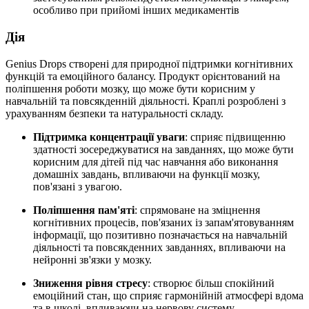
особливо при прийомі інших медикаментів
Дія
Genius Drops створені для природної підтримки когнітивних
функцій та емоційного балансу. Продукт орієнтований на
поліпшення роботи мозку, що може бути корисним у
навчальній та повсякденній діяльності. Краплі розроблені з
урахуванням безпеки та натуральності складу.
Підтримка концентрації уваги
: сприяє підвищенню
здатності зосереджуватися на завданнях, що може бути
корисним для дітей під час навчання або виконання
домашніх завдань, впливаючи на функції мозку,
пов'язані з увагою.
Поліпшення пам'яті
: спрямоване на зміцнення
когнітивних процесів, пов'язаних із запам'ятовуванням
інформації, що позитивно позначається на навчальній
діяльності та повсякденних завданнях, впливаючи на
нейронні зв'язки у мозку.
Зниження рівня стресу
: створює більш спокійний
емоційний стан, що сприяє гармонійній атмосфері вдома
та в школі, впливаючи на нервову систему.