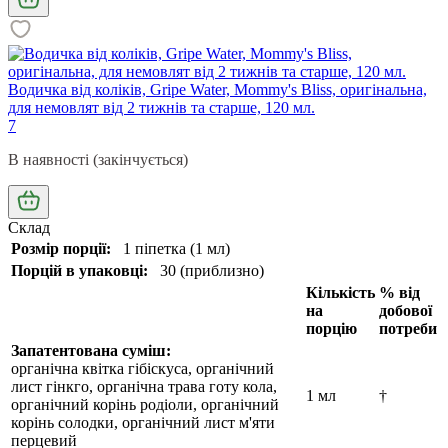
Водичка від коліків, Gripe Water, Mommy's Bliss, оригінальна,
для немовлят від 2 тижнів та старше, 120 мл.
7
В наявності (закінчується)
Склад
Розмір порції:
1 піпетка (1 мл)
Порцій в упаковці:
30 (приблизно)
Кількість
% від
на
добової
порцію
потреби
Запатентована суміш:
органічна квітка гібіскуса, органічний
лист гінкго, органічна трава готу кола,
1 мл
†
органічний корінь родіоли, органічний
корінь солодки, органічний лист м'яти
перцевий