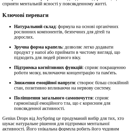
сприяти ментальній ясності у повсякденному житті.
Ключові переваги
Натуральний склад
: формула на основі органічних
рослинних компонентів, безпечних для дітей та
дорослих.
Зручна форма крапель
: дозволяє легко додавати
продукт у напої або приймати в чистому вигляді, що
підходить для людей різного віку.
Підтримка когнітивних функцій
: сприяє покращенню
роботи мозку, включаючи концентрацію та пам'ять.
Зниження емоційної напруги
: створює більш спокійний
стан, позитивно впливаючи на нервову систему.
Поліпшення загального самопочуття
: сприяє
гармонізації емоційного тла, що є корисним для
повсякденної активності.
Genius Drops від JoySpring це продуманий вибір для тих, хто
шукає натуральне рішення для підтримки ментальної
активності. Його унікальна формула робить його чудовим