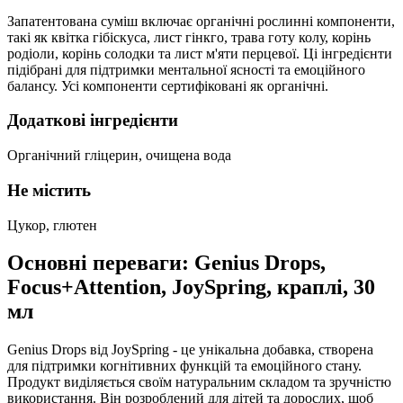
Запатентована суміш включає органічні рослинні компоненти,
такі як квітка гібіскуса, лист гінкго, трава готу колу, корінь
родіоли, корінь солодки та лист м'яти перцевої. Ці інгредієнти
підібрані для підтримки ментальної ясності та емоційного
балансу. Усі компоненти сертифіковані як органічні.
Додаткові інгредієнти
Органічний гліцерин, очищена вода
Не містить
Цукор, глютен
Основні переваги: Genius Drops,
Focus+Attention, JoySpring, краплі, 30
мл
Genius Drops від JoySpring - це унікальна добавка, створена
для підтримки когнітивних функцій та емоційного стану.
Продукт виділяється своїм натуральним складом та зручністю
використання. Він розроблений для дітей та дорослих, щоб