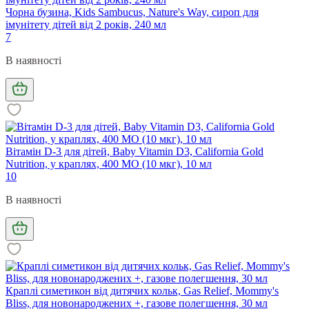
Чорна бузина, Kids Sambucus, Nature's Way, сироп для
імунітету дітей від 2 років, 240 мл
7
В наявності
Вітамін D-3 для дітей, Baby Vitamin D3, California Gold
Nutrition, у краплях, 400 МО (10 мкг), 10 мл
10
В наявності
Краплі симетикон від дитячих кольк, Gas Relief, Mommy's
Bliss, для новонароджених +, газове полегшення, 30 мл