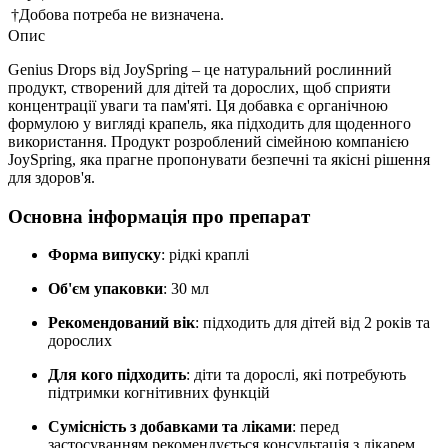
†Добова потреба не визначена.
Опис
Genius Drops від JoySpring – це натуральний рослинний
продукт, створений для дітей та дорослих, щоб сприяти
концентрації уваги та пам'яті. Ця добавка є органічною
формулою у вигляді крапель, яка підходить для щоденного
використання. Продукт розроблений сімейною компанією
JoySpring, яка прагне пропонувати безпечні та якісні рішення
для здоров'я.
Основна інформація про препарат
Форма випуску
: рідкі краплі
Об'єм упаковки
: 30 мл
Рекомендований вік
: підходить для дітей від 2 років та
дорослих
Для кого підходить
: діти та дорослі, які потребують
підтримки когнітивних функцій
Сумісність з добавками та ліками
: перед
застосуванням рекомендується консультація з лікарем,