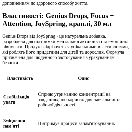
доповненням до здорового способу життя.
Властивості: Genius Drops, Focus +
Attention, JoySpring, краплі, 30 мл
Genius Drops від JoySpring - це натуральна добавка,
розроблена для підтримки ментальної активності та емоційної
рівноваги. Продукт відрізняється унікальними властивостями,
які роблять його придатним для дітей та дорослих. Формула
призначена для щоденного застосування з урахуванням
безпеки.
Властивість
Опис
Сприяє утриманню концентрації на
Стабілізація
завданнях, що корисно для навчальної та
уваги
робочої діяльності.
Зміцнення
Підтримує процеси запам'ятовування.
пам'яті