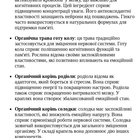
когнітивних процесів. Цей інгредієнт сприяє
підвищенню концентрації уваги. Його антиоксидантні
властивості захищають нейрони від пошкоджень. Гінкго
часто використовується в натуральних формулах для
підтримки пам'яті.
Органічна трава готу колу
: ця трава традиційно
застосовується для зміцнення нервової системи. Готу
кола сприяє поліпшенню когнітивних функцій та
пам'яті. Рослина відома своїми заспокійливими
властивостями, які позитивно впливають на емоційний
стан.
Органічний корінь родіоли
: родіола відома як
адаптоген, який бореться зі стресом. Вона сприяє
підвищенню енергії та покращенню настрою. Родіола
також сприяє покращенню витривалості мозку. У
краплях вона створює збалансований емоційний стан.
Органічний корінь солодки
: солодка має заспокійливі
властивості, які знижують емоційну напругу. Вона
сприяє гармонізації роботи нервової системи. Солодка
зазвичай використовується для загального зміцнення
організму. У складі крапель вона доповнює дію інших
компонентів.