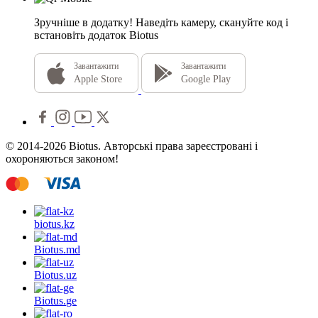
Зручніше в додатку!
Наведіть камеру, скануйте код і
встановіть додаток Biotus
Завантажити
Завантажити
Apple Store
Google Play
© 2014-2026 Biotus. Авторські права зареєстровані і
охороняються законом!
biotus.
kz
Biotus.
md
Biotus.
uz
Biotus.
ge