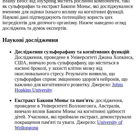
Brainy Brocc від JoySpring містить рослинні компоненти, такі
як сульфорафан та екстракт Бакопи Моньє, які досліджувалися
вченими для оцінки їхнього впливу на когнітивні функції.
Наукові дані підтверджують потенційну користь цих
інгредієнтів для дитячого організму. Нижче наведено огляд
досліджень та думок експертів.
Наукові дослідження
Дослідження сульфорафану та когнітивних функцій
:
Дослідження, проведене в Університеті Джона Хопкінса,
США, вивчало роль сульфорафану, що міститься в
насінні броколі, у захисті клітин мозку від
окислювального стресу. Результати виявили, що
сульфорафан сприяє
зміцненню
здоров'я нейронів, що
важливо для когнітивного розвитку. Джерело:
Johns
Hopkins University
Екстракт Бакопи Моньє та пам'ять
: дослідження,
проведене в Університеті Воллонгонга, Австралія,
вивчало вплив Бакопи Моньє на когнітивні здібності
дітей. Учасники, які приймали екстракт, демонстрували
покращення пам'яті та уваги. Джерело:
University of
Wollongong