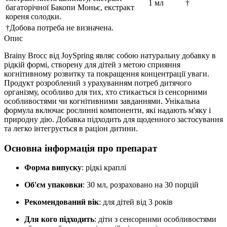
1 мл
†
багаторічної Бакопи Моньє, екстракт
кореня солодки.
†Добова потреба не визначена.
Опис
Brainy Brocc від JoySpring являє собою натуральну добавку в
рідкій формі, створену для дітей з метою
сприяння
когнітивному розвитку та покращення концентрації уваги.
Продукт розроблений з урахуванням потреб дитячого
організму, особливо для тих, хто стикається із сенсорними
особливостями чи когнітивними завданнями. Унікальна
формула включає рослинні компоненти, які
надають
м'яку і
природну дію. Добавка підходить для щоденного застосування
та легко інтегрується в раціон дитини.
Основна інформація про препарат
Форма випуску
: рідкі краплі
Об'єм упаковки
: 30 мл, розраховано на 30 порцій
Рекомендований вік
: для дітей від 3 років
Для кого підходить
: діти з сенсорними особливостями