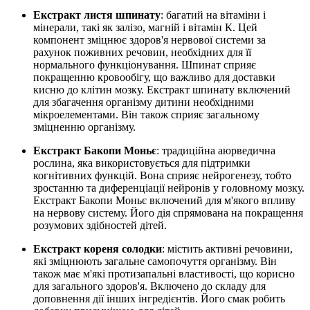
Екстракт листя шпинату
: багатий на вітаміни і
мінерали, такі як залізо, магній і вітамін К. Цей
компонент
зміцнює
здоров'я нервової системи за
рахунок поживних речовин, необхідних для її
нормального функціонування. Шпинат сприяє
покращенню кровообігу, що важливо для доставки
кисню до клітин мозку. Екстракт шпинату включений
для збагачення організму дитини необхідними
мікроелементами. Він також сприяє загальному
зміцненню організму.
Екстракт Бакопи Моньє
: традиційна аюрведична
рослина, яка використовується для підтримки
когнітивних функцій. Вона сприяє нейрогенезу, тобто
зростанню та диференціації нейронів у головному мозку.
Екстракт Бакопи Моньє включений для м'якого впливу
на нервову систему. Його дія спрямована на покращення
розумових здібностей дітей.
Екстракт кореня солодки
: містить активні речовини,
які
зміцнюють
загальне самопочуття організму. Він
також має м'які протизапальні властивості, що корисно
для загального здоров'я. Включено до складу для
доповнення дії інших інгредієнтів. Його смак робить