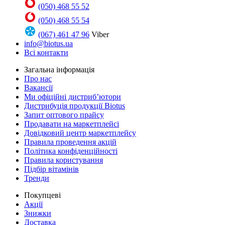
(050) 468 55 52
(050) 468 55 54
(067) 461 47 96
Viber
info@biotus.ua
Всі контакти
Загальна інформація
Про нас
Вакансії
Ми офіційні дистриб’ютори
Дистрибуція продукції Biotus
Запит оптового прайсу
Продавати на маркетплейсі
Довідковий центр маркетплейсу
Правила проведення акцій
Політика конфіденційності
Правила користування
Підбір вітамінів
Тренди
Покупцеві
Акції
Знижки
Доставка