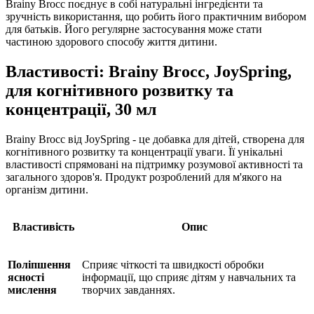
Brainy Brocc поєднує в собі натуральні інгредієнти та
зручність використання, що робить його практичним вибором
для батьків. Його регулярне застосування може стати
частиною здорового способу життя дитини.
Властивості: Brainy Brocc, JoySpring,
для когнітивного розвитку та
концентрації, 30 мл
Brainy Brocc від JoySpring - це добавка для дітей, створена для
когнітивного розвитку та концентрації уваги. Її унікальні
властивості спрямовані на підтримку розумової активності та
загального здоров'я. Продукт розроблений для м'якого на
організм дитини.
Властивість
Опис
Поліпшення
Сприяє чіткості та швидкості обробки
ясності
інформації, що
сприяє
дітям у навчальних та
мислення
творчих завданнях.