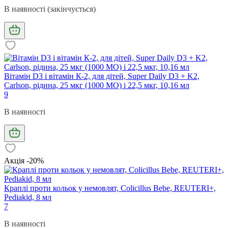
В наявності (закінчується)
Вітамін D3 і вітамін К-2, для дітей, Super Daily D3 + K2,
Carlson, рідина, 25 мкг (1000 МО) і 22,5 мкг, 10,16 мл
9
В наявності
Акція -20%
Краплі проти кольок у немовлят, Colicillus Bebe, REUTERI+,
Pediakid, 8 мл
7
В наявності