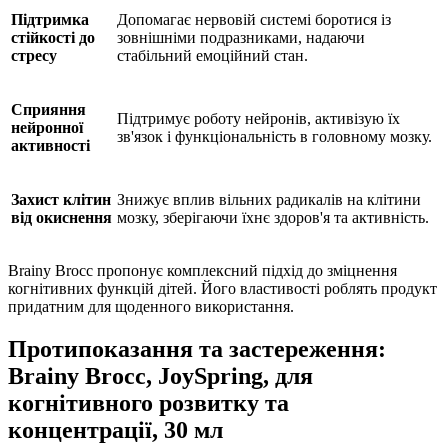
Підтримка
Допомагає нервовій системі
боротися
із
стійкості до
зовнішніми подразниками,
надаючи
стресу
стабільний емоційний стан.
Сприяння
Підтримує роботу нейронів,
активізую
їх
нейронної
зв'язок і функціональність в головному мозку.
активності
Захист клітин
Знижує вплив вільних радикалів на клітини
від окиснення
мозку, зберігаючи їхнє здоров'я та активність.
Brainy Brocc пропонує комплексний підхід до
зміцнення
когнітивних функцій дітей. Його властивості роблять продукт
придатним для щоденного використання.
Протипоказання та застереження:
Brainy Brocc, JoySpring, для
когнітивного розвитку та
концентрації, 30 мл