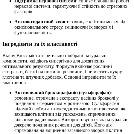
Підтримка нервової системи
: сприяє стабільній роботі
нервової системи,
гарантуючи
її стійкість до стресових
факторів.
Антиоксидантний захист
: захищає клітини мозку від
окислювального стресу,
зміцнюючи
їх здоров'я і
функціональність.
Інгредієнти та їх властивості
Brainy Brocc містить ретельно підібрані натуральні
компоненти, які діють синергічно для досягнення
оптимального результату. Формула включає рослинні
екстракти, багаті на поживні речовини, і не містить цукру,
глютена та штучних добавок. Основні інгредієнти та їх
властивості:
Активований броккорафанін (сульфорафан)
:
речовина, отримана з екстракту насіння брокколі у
поєднанні з ферментом мірозиназою. Сульфорафан
відомий своїми антиоксидантними властивостями, які
захищають клітини від ушкоджень, спричинених
вільними радикалами. Використовується як натуральне
джерело поживних речовин для дітей. Його дія
спрямована на
зміцнення
загального здоров'я клітин.