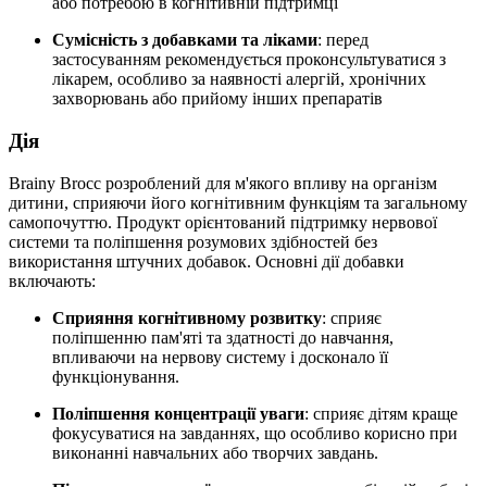
або потребою в когнітивній підтримці
Сумісність з добавками та ліками
: перед
застосуванням рекомендується проконсультуватися з
лікарем, особливо за наявності алергій, хронічних
захворювань або прийому інших препаратів
Дія
Brainy Brocc розроблений для м'якого впливу на організм
дитини, сприяючи його когнітивним функціям та загальному
самопочуттю. Продукт орієнтований підтримку нервової
системи та поліпшення розумових здібностей без
використання штучних добавок. Основні дії добавки
включають:
Сприяння когнітивному розвитку
: сприяє
поліпшенню пам'яті та здатності до навчання,
впливаючи на нервову систему і
досконало
її
функціонування.
Поліпшення концентрації уваги
:
сприяє
дітям краще
фокусуватися на завданнях, що особливо корисно при
виконанні навчальних або творчих завдань.