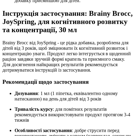
добавку приємнішою для дітей.
Інструкція застосування: Brainy Brocc,
JoySpring, для когнітивного розвитку
та концентрації, 30 мл
Brainy Brocc від JoySpring - це рідка добавка, розроблена для
дітей від 3 років, щоб
зміцнювати
їх когнітивний розвиток і
концентрацію уваги. Продукт легко інтегрується в щоденний
раціон завдяки зручній формі крапель та приємного смаку.
Для досягнення найкращих результатів рекомендується
дотримуватися інструкцій із застосування.
Рекомендації щодо застосування
Дозування
: 1 мл (1 піпетка, еквівалентно одному
натисканню) на день для дітей від 3 років
Тривалість курсу
: для помітних результатів
рекомендується використовувати продукт протягом 3-4
тижнів
Особливості застосування
: добре струсити перед
використанням, змішати з напоєм (наприклад, соком чи