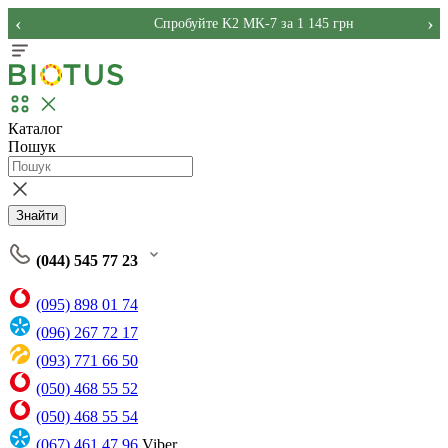
‹
›
Спробуйте K2 MK-7 за 1 145 грн
Каталог
Пошук
Знайти
(044) 545 77 23
(095) 898 01 74
(096) 267 72 17
(093) 771 66 50
(050) 468 55 52
(050) 468 55 54
(067) 461 47 96
Viber