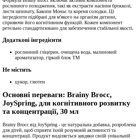
Формула Brainy Brocc включає активні компоненти
рослинного походження, такі як екстракти насіння брокколі,
листя шпинату, Бакопи Моньє та кореня солодки. Ці
інгредієнти підібрані для м'якого на організм дитини,
сприяючи його когнітивним функцій. Кожен компонент
ретельно стандартизовано для забезпечення стабільної якості.
Додаткові інгредієнти
рослинний гліцерин, очищена вода, малиновий
ароматизатор, гіркий блок TM
Не містить
цукор, глютен
Основні переваги: Brainy Brocc,
JoySpring, для когнітивного розвитку
та концентрації, 30 мл
Brainy Brocc від JoySpring - це натуральна добавка, розроблена
для дітей, щоб сприяти їхній розумовій активності та
концентрації. Продукт виділяється завдяки своїй унікальній