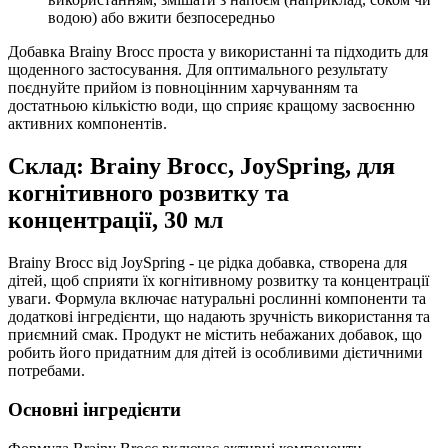
водою) або вжити безпосередньо
Добавка Brainy Brocc проста у використанні та підходить для
щоденного застосування. Для оптимального результату
поєднуйте прийом із повноцінним харчуванням та
достатньою кількістю води, що сприяє кращому засвоєнню
активних компонентів.
Склад: Brainy Brocc, JoySpring, для
когнітивного розвитку та
концентрації, 30 мл
Brainy Brocc від JoySpring - це рідка добавка, створена для
дітей, щоб сприяти їх когнітивному розвитку та концентрації
уваги. Формула включає натуральні рослинні компоненти та
додаткові інгредієнти,
що надають
зручність використання та
приємний смак. Продукт не містить небажаних добавок, що
робить його придатним для дітей із особливими дієтичними
потребами.
Основні інгредієнти