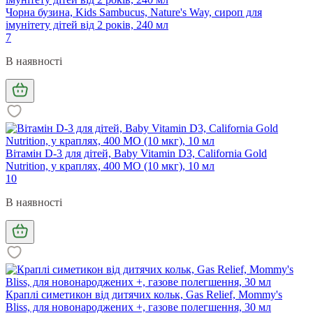
Чорна бузина, Kids Sambucus, Nature's Way, сироп для
імунітету дітей від 2 років, 240 мл
7
В наявності
Вітамін D-3 для дітей, Baby Vitamin D3, California Gold
Nutrition, у краплях, 400 МО (10 мкг), 10 мл
10
В наявності
Краплі симетикон від дитячих кольк, Gas Relief, Mommy's
Bliss, для новонароджених +, газове полегшення, 30 мл