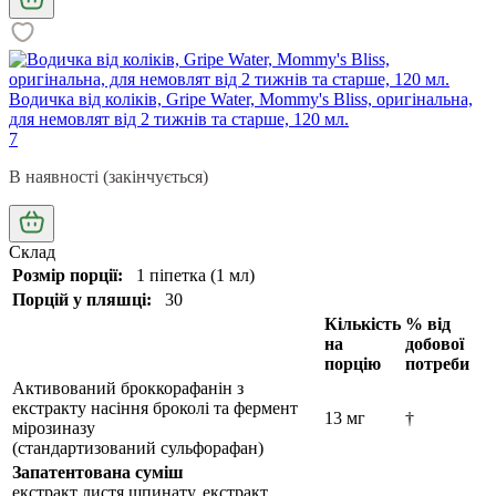
Водичка від коліків, Gripe Water, Mommy's Bliss, оригінальна,
для немовлят від 2 тижнів та старше, 120 мл.
7
В наявності (закінчується)
Склад
Розмір порції:
1 піпетка (1 мл)
Порцій у пляшці:
30
Кількість
% від
на
добової
порцію
потреби
Активований броккорафанін з
екстракту насіння броколі та фермент
13 мг
†
мірозиназу
(стандартизований сульфорафан)
Запатентована суміш
екстракт листя шпинату, екстракт