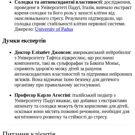
Солодка та антиоксидантні властивості
: дослідження,
проведене в Університеті Падуї, Італія, вивчало екстракт
кореня солодки та його роль у захисті клітин від
окислювального стресу. Результати підтвердили, що
солодка сприяє стабільності клітин нервової системи.
Джерело:
University of Padua
Думки експертів
Доктор Елізабет Джонсон
: американський нейробіолог
з Університету Тафтса підкреслює, що рослинні
компоненти, такі як сульфорафан та Бакопа Моньє,
сприяють здоров'ю мозку дітей за рахунок
антиоксидантних властивостей та підтримки нейронних
зв'язків. Вона відзначає їхню безпеку для дитячого
організму при правильному застосуванні.
Професор Карло Агостіні
: італійський педіатр з
Університету Падуї вважає, що добавки з екстрактами
шпинату та солодки можуть бути корисними для дітей,
оскільки вони містять поживні речовини, необхідні для
когнітивного розвитку та стійкості до стресу.
Питання клієнтів