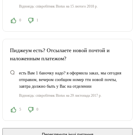
Відповідь:
співробітник Biotus
на 15 лютого 2018 р.
0
1
Пиджеум есть? Отсылаете новой почтой и
наложенным платежом?
есть Вам 1 баночку надо? я оформила заказ, мы сегодня
отправим, вечером сообщим номер ттн новой почты,
завтра должно быть у Вас на отделении
Відповідь:
співробітник Biotus
на 29 листопада 2017 р.
5
0
Переглянути інші питання