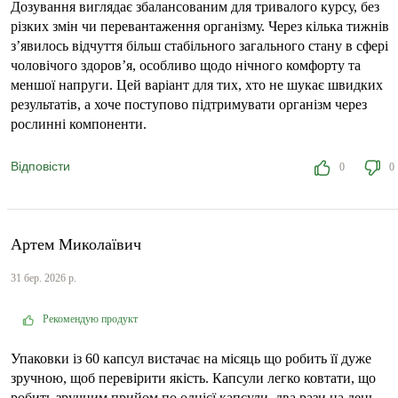
Дозування виглядає збалансованим для тривалого курсу, без
різких змін чи перевантаження організму. Через кілька тижнів
з’явилось відчуття більш стабільного загального стану в сфері
чоловічого здоров’я, особливо щодо нічного комфорту та
меншої напруги. Цей варіант для тих, хто не шукає швидких
результатів, а хоче поступово підтримувати організм через
рослинні компоненти.
Відповісти
0
0
Артем Миколаївич
31 бер. 2026 р.
Рекомендую продукт
Упаковки із 60 капсул вистачає на місяць що робить її дуже
зручною, щоб перевірити якість. Капсули легко ковтати, що
робить зручним прийом по однієї капсули, два рази на день.