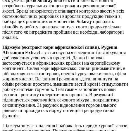
Ось уже 35 років
Solaray
вносить свій внесок в новітні
розробки натуральних концентрованих речовин високої
якості. Бренд використовує стандарти контролю якості у всіх
біотехнологічних розробках і виробляє продукцію тільки з
найкращих рослинних компонентів.
Solaray
проводить
різнобічну роботу і дозволяє випуск свого продукту тільки
після того як інгредієнти пройшли всі необхідні лабораторні
аналізи.
Піджеум (екстракт кори африканської сливи), Pygeum
Africanum Extract
- застосовується в медицині для лікування
доброякісних утворень в простаті. Давно і широко
застосовується в африканських країнах і на європейському
континенті. Склад кори африканської сливи різноманітний, в
ній знаходяться фітостероли, оленів і урсулова кислоти, ефіри
жирних кислот. Всі активні речовини здатні вплинути на
обмін речовин простати, зменшити застій крові і стимулювати
роботу системи гормонів. Тим самим запобігають появи
пухлин і розвитку склеротичних процесів. В результаті
підвищується еластичність сечового міхура і покращитися
сечовипускання. За рахунок відновлення гормонального
рівноваги приходить в норму потенція і репродуктивна
функція.
Піджеум знімає запалення і набряклість передміхурової залози,
запобігає раку простати. Препарат забезпечує живильну