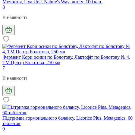
Мучниця, Uva Ursi, Nature's Way, листя, 100 кап.
8
В наявності
Фермент Кори осики по Болотову, Лактофіт по Болотову № 4,
ТМ Центр Болотова, 250 мл
7
В наявності
Підтримка гормонального балансу, Licorice Plus, Metagenics, 60
таблеток
9