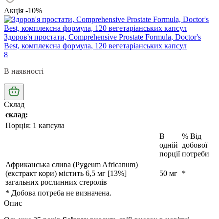
Акція -10%
Здоров'я простати, Comprehensive Prostate Formula, Doctor's
Best, комплексна формула, 120 вегетаріанських капсул
8
В наявності
Склад
склад:
Порція: 1 капсула
В
% Від
одній
добової
порції
потреби
Африканська слива (Pygeum Africanum)
(екстракт кори) містить 6,5 мг [13%]
50 мг
*
загальних рослинних стеролів
* Добова потреба не визначена.
Опис