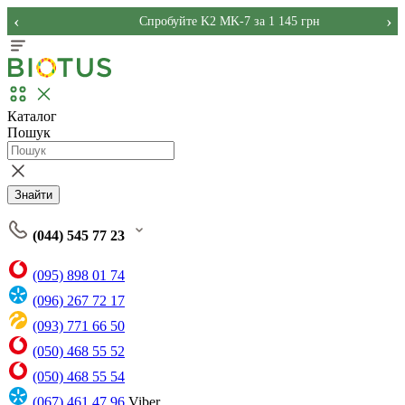
‹
›
Спробуйте K2 MK-7 за 1 145 грн
Каталог
Пошук
Знайти
(044) 545 77 23
(095) 898 01 74
(096) 267 72 17
(093) 771 66 50
(050) 468 55 52
(050) 468 55 54
(067) 461 47 96
Viber