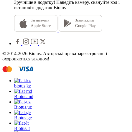
Зручніше в додатку!
Наведіть камеру, скануйте код і
встановіть додаток Biotus
Завантажити
Завантажити
Apple Store
Google Play
© 2014-2026 Biotus. Авторські права зареєстровані і
охороняються законом!
biotus.
kz
Biotus.
md
Biotus.
uz
Biotus.
ge
Biotus.
lt