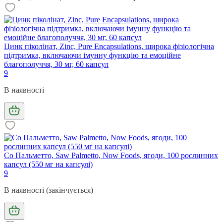
Цинк піколінат, Zinc, Pure Encapsulations, широка фізіологічна
підтримка, включаючи імунну функцію та емоційне
благополуччя, 30 мг, 60 капсул
9
В наявності
Со Пальметто, Saw Palmetto, Now Foods, ягоди, 100 рослинних
капсул (550 мг на капсулі)
9
В наявності (закінчується)