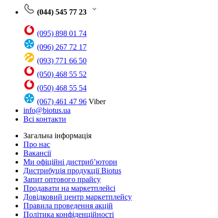
(044) 545 77 23
(095) 898 01 74
(096) 267 72 17
(093) 771 66 50
(050) 468 55 52
(050) 468 55 54
(067) 461 47 96
Viber
info@biotus.ua
Всі контакти
Загальна інформація
Про нас
Вакансії
Ми офіційні дистриб’ютори
Дистрибуція продукції Biotus
Запит оптового прайсу
Продавати на маркетплейсі
Довідковий центр маркетплейсу
Правила проведення акцій
Політика конфіденційності