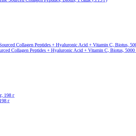
ed Collagen Peptides + Hyaluronic Acid + Vitamin C, Biotus, 5000 
198 г