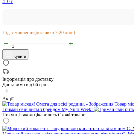
410 г
Під замовлення
(доставка 7-20 днів)
Купити
Інформація про доставку
Доставимо від
66 грн
Акції
Товар міс
Тримай свій ритм з брендом My Nutri Week!
Покупці також цікавились
Схожі товари
Морський колаген з гіалуроновою кислотою та вітаміном С, Marine