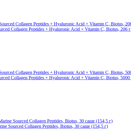
ced Collagen Peptides + Hyaluronic Acid + Vitamin C, Biotus, 206 г
ed Collagen Peptidеs + Hyaluronic Acid + Vitamin C, Biotus, 5000 
 Sourced Collagen Peptidеs, Biotus, 30 саше (154,5 г)