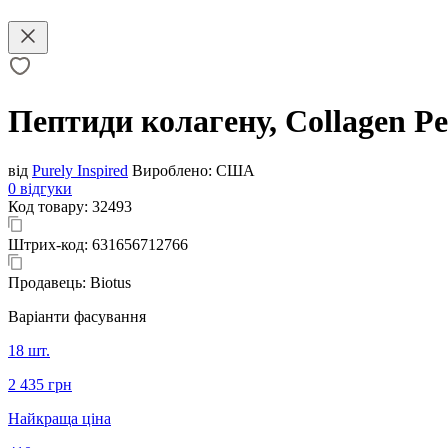
Пептиди колагену, Collagen Pep
від
Purely Inspired
Вироблено:
США
0 відгуки
Код товару:
32493
Штрих-код:
631656712766
Продавець:
Biotus
Варіанти фасування
18 шт.
2 435 грн
Найкраща ціна