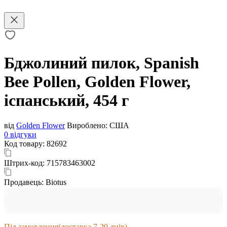
Бджолиний пилок, Spanish
Bee Pollen, Golden Flower,
іспанський, 454 г
від
Golden Flower
Вироблено:
США
0 відгуки
Код товару:
82692
Штрих-код:
715783463002
Продавець:
Biotus
Під замовлення
(доставка 7-20 днів)