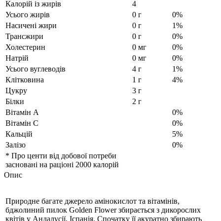
Калорій із жирів
4
Усього жирів
0 г
0%
Насичені жири
0 г
1%
Трансжири
0 г
0%
Холестерин
0 мг
0%
Натрій
0 мг
0%
Усього вуглеводів
4 г
1%
Клітковина
1 г
4%
Цукру
3 г
Білки
2 г
Вітамін A
0%
Вітамін С
0%
Кальцій
5%
Залізо
0%
*
Про
центи від добової потреби
засновані на раціоні 2000 калорій
Опис
Природне багате джерело амінокислот та вітамінів,
бджолиний пилок Golden Flower збирається з дикорослих
квітів у Андалусії, Іспанія. Спочатку її акуратно збирають