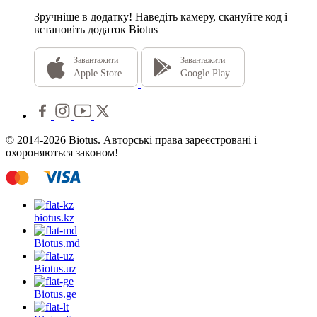
Зручніше в додатку!
Наведіть камеру, скануйте код і
встановіть додаток Biotus
Завантажити
Завантажити
Apple Store
Google Play
© 2014-2026 Biotus. Авторські права зареєстровані і
охороняються законом!
biotus.
kz
Biotus.
md
Biotus.
uz
Biotus.
ge