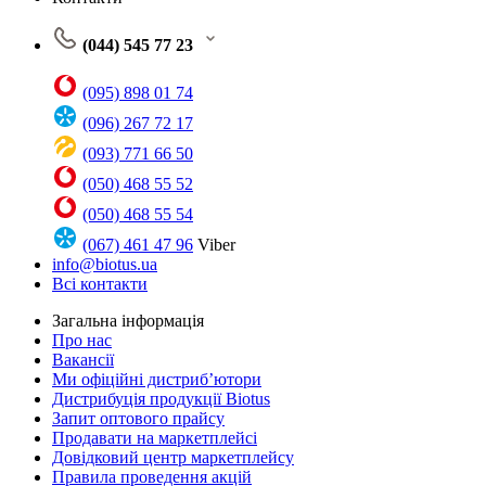
(044) 545 77 23
(095) 898 01 74
(096) 267 72 17
(093) 771 66 50
(050) 468 55 52
(050) 468 55 54
(067) 461 47 96
Viber
info@biotus.ua
Всі контакти
Загальна інформація
Про нас
Вакансії
Ми офіційні дистриб’ютори
Дистрибуція продукції Biotus
Запит оптового прайсу
Продавати на маркетплейсі
Довідковий центр маркетплейсу
Правила проведення акцій