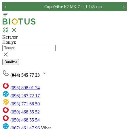
‹
›
Спробуйте K2 MK-7 за 1 145 грн
Каталог
Пошук
Знайти
(044) 545 77 23
(095) 898 01 74
(096) 267 72 17
(093) 771 66 50
(050) 468 55 52
(050) 468 55 54
(067) 461 47 96
Viber