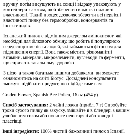
вручну, потім висушують на сонці і відразу упаковують у
контейнери з азотом, щоб зберегти свіжість і поживні
властивості. Такий процес дозволяє зберегти всі первісні
властивості пилку без термообробки, консервантів та
інсектицидів.
Іспанський пилок є відмінним джерелом амінокислот, які
необхідні для білкового обміну, що робить її популярною
серед спортсменів та людей, які займаються фітнесом для
підвищення енергії. Вона також містить різноманітні
вітаміни, мінерали, мікроелементи, вуглеводи та ферменти,
що сприяють загальному здоров'ю.
З цією, а також багатьма іншими добавками, ви зможете
ознайомитись на сайті Біотус. Досвідчені консультанти
зможуть підібрати продукт, що підійде саме вам.
Golden Flower, Spanish Bee Pollen, 16 oz (454 g)
Спосіб застосування:
2 чайні ложки (прибл. 7 г) Спробуйте
трохи сухого пилку як закуску, змішайте її в блендері з вашим
улюбленим соком або посипте нею гарячі або холодні
пластівці.
Інші інгредієнти:
100% чистий бджолиний пилок з Іспанії.