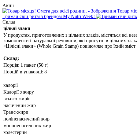
Акції
Товар міс
Тримай свій ритм з брендом My Nutri Week!
Склад
цільні злаки
У продуктах, приготовлених з цільних злаків, містяться всі нез
компоненти і натуральні речовини, які присутні в цільних злак
«Цілісні злаки» (Whole Grain Stamp) повідомляє про їхній зміст 
Склад:
Порція: 1 пакет (50 г)
Порцій в упаковці: 8
калорії
Калорії з жиру
всього жирів
насичений жир
Транс-жири
поліненасичений жир
мононенасичених жир
холестерин