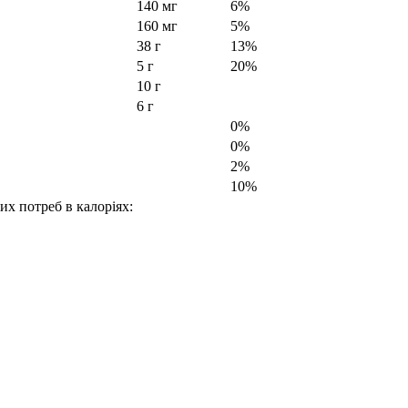
140 мг
6%
160 мг
5%
38 г
13%
5 г
20%
10 г
6 г
0%
0%
2%
10%
их потреб в калоріях: