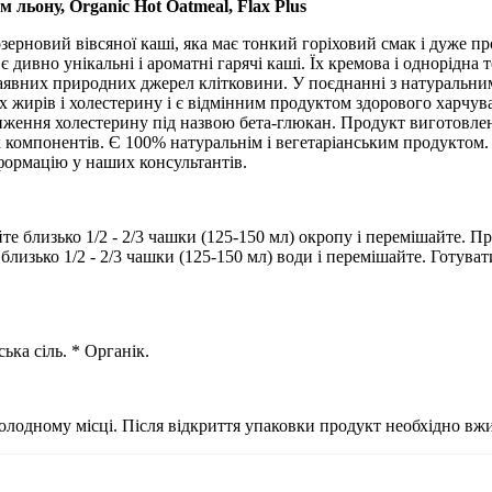
льону, Organic Hot Oatmeal, Flax Plus
зерновий вівсяної каші, яка має тонкий горіховий смак і дуже прос
м є дивно унікальні і ароматні гарячі каші. Їх кремова і однорід
 наявних природних джерел клітковини. У поєднанні з натуральн
х жирів і холестерину і є відмінним продуктом здорового харчув
ниження холестерину під назвою бета-глюкан. Продукт виготовле
х компонентів. Є 100% натуральнім і вегетаріанським продуктом.
нформацію у наших консультантів.
йте близько 1/2 - 2/3 чашки (125-150 мл) окропу і перемішайте. 
 близько 1/2 - 2/3 чашки (125-150 мл) води і перемішайте. Готув
ька сіль. * Органік.
олодному місці. Після відкриття упаковки продукт необхідно вжи