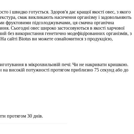
то і швидко готується. Здоров'я дає кращої якості овес, з якого
на текстура, смак викликають насичення організму і задовольняють
ими фруктовими підсолоджувачами, ця смачна органічна
ання. Сьогодні овес широко застосовуються в якості харчової
ний без використання генетично модефіцірованних організмів, з
 На сайті Biotus ви можете ознайомитися з продукцією,
Приготування в мікрохвильовій печі: Чи не накривати кришкою.
ати на високій потужності протягом приблизно 75 секунд або до
ти протягом 30 днів.