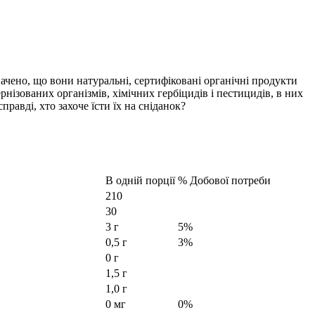
значено, що вони натуральні, сертифіковані органічні продукти
нізованих організмів, хімічних гербіцидів і пестицидів, в них
равді, хто захоче їсти їх на сніданок?
В одній порції
% Добової потреби
210
30
3 г
5%
0,5 г
3%
0 г
1,5 г
1,0 г
0 мг
0%