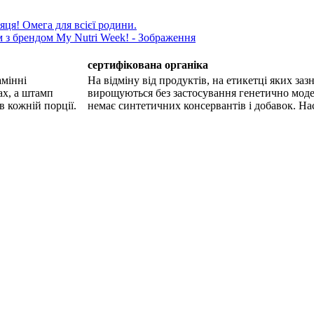
яця! Омега для всієї родини.
сертифікована органіка
амінні
На відміну від продуктів, на етикетці яких за
ах, а штамп
вирощуються без застосування генетично модер
в кожній порції.
немає синтетичних консервантів і добавок. Насп