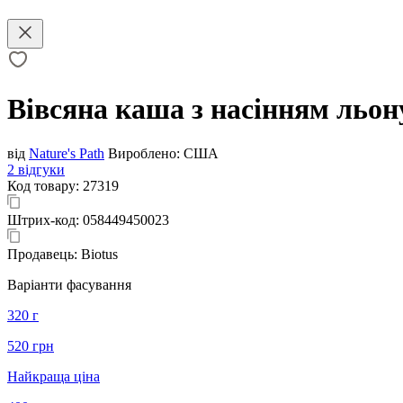
Вівсяна каша з насінням льону,
від
Nature's Path
Вироблено:
США
2 відгуки
Код товару:
27319
Штрих-код:
058449450023
Продавець:
Biotus
Варіанти фасування
320 г
520 грн
Найкраща ціна