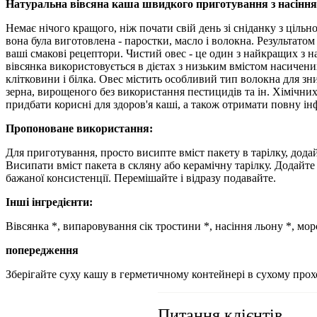
Натуральна вівсяна каша швидкого приготування з насінням 
Немає нічого кращого, ніж почати свій день зі сніданку з цільно
вона була виготовлена ​​- паростки, масло і волокна. Результато
ваші смакові рецептори. Чистий овес - це один з найкращих з
вівсянка використовується в дієтах з низьким вмістом насичени
клітковини і білка. Овес містить особливий тип волокна для з
зерна, вирощеного без використання пестицидів та ін. Хімічни
придбати корисні для здоров'я каші, а також отримати повну і
Пропоноване використання:
Для приготування, просто висипте вміст пакету в тарілку, дода
Висипати вміст пакета в скляну або керамічну тарілку. Додайте
бажаної консистенції. Перемішайте і відразу подавайте.
Інші інгредієнти:
Вівсянка *, випаровування сік тростини *, насіння льону *, морс
попередження
Зберігайте суху кашу в герметичному контейнері в сухому прох
Питання клієнтів