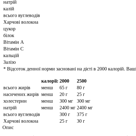
натрій
калій
всього вуглеводів
Харчові волокна
цукор
білок
Вітамін А
Вітамін С
кальцій
Залізо
* Відсоток денної норми засновані на дієті в 2000 калорій. Ва
калорії:
2000
2500
всього жирів
менш
65 г
80 г
насичених жирів
менш
20 г
25 г
холестерин
менш
300 мг
300 мг
натрій
менш
2400 мг
2400 мг
всього вуглеводів
300 г
375 г
Харчові волокна
25 г
30 г
Опис