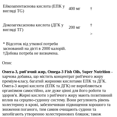
Ейкозапентаєнова кислота (ЕПК у
400 мг
†
вигляді TG)
Докозагексаєнова кислота (ДГК у
†
200 мг
вигляді ТГ)
>
* Відсоток від уткової потреби
заснований на дієті в 2000 калорій.
†Добова потреба не визначена.
Опис
Омега-3, риб'ячий жир, Omega-3 Fish Oils, Super Nutrition
-
харчова добавка, що містить концентрат риб'ячого жиру
преміум-класу, багатий жирними кислотами ЕПК та ДГК.
Омега-3 жирні кислоти (ЕПК та ДГК) не виробляються
організмом самостійно, але дуже цінні для його роботи та
здоров'я. Жирні кислоти з риб'ячого жиру мають позитивний
вплив на серцево-судинну систему. Вони регулюють рівень
холестерину в крові, забезпечивши підвищення хорошого та
зниження поганого, тим самим очищають судини та
запобігають утворенню холестеринових бляшок; також