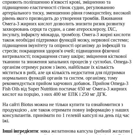
сприяють поліпшенню в'язкості крові, зміцненню та
підвищенню еластичності стінок судин, регулюванню
артеріального тиску, зменшенню рівня гомоцистеїну, високий
рівень якого призводить до утворення тромбів. Вживання
Омега-3 жирних кислот дозволить знизити ризик розвитку
захворювань серця та судин, а саме атеросклерозу, ІХС,
інсульту, інфаркту міокарда, тромбозу. Омега-3 жирні кислоти
також необхідні підтримки функцій мозку, нервової системи;
підвищення імунітету та опірності організму до інфекцій та
стресів; покращення здоров'я очей; підвищення фізичної
витривалості; покращення стану шкіри; зміцнення кісткової
тканини та зниження запальних процесів у суглобах. Omega-3
організм отримує разом з їжею, найбільше їх кількість
міститься в рибі, але ця кількість недостатня для підтримки
нормальних функцій органів та систем. організму, тому
рекомендується прийом харчових добавок. Прийом Omega-3
Fish Oils від Super Nutrition постачає 650 мг Омега-3 жирних
кислот на порцію, з них 400 мг ЕПК і 250 мг ДГК.
На сайті Biotus можна не тільки купити та ознайомитися з
продукцією , але також отримати повну інформацію у наших
консультантів. п
ринімати по 1 гелевій капсулі на день під час
їжі.
Інші інгредієнти
: м
яка желатинова капсула (рибний желатин [