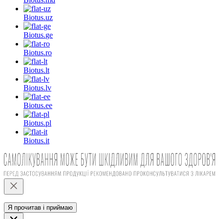
Biotus.
uz
Biotus.
ge
Biotus.
ro
Biotus.
lt
Biotus.
lv
Biotus.
ee
Biotus.
pl
Biotus.
it
Я прочитав і приймаю