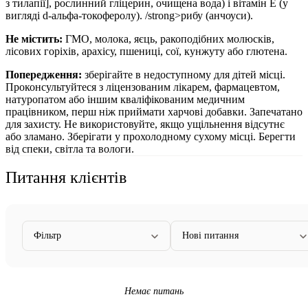
з тилапії], рослинний гліцерин, очищена вода) і вітамін Е (у
вигляді d-альфа-токоферолу). /strong>рибу (анчоуси).
Не містить:
ГМО, молока, яєць, ракоподібних молюсків,
лісових горіхів, арахісу, пшениці, сої, кунжуту або глютена.
Попередження:
зберігайте в недоступному для дітей місці.
Проконсультуйтеся з ліцензованим лікарем, фармацевтом,
натуропатом або іншим кваліфікованим медичним
працівником, перш ніж приймати харчові добавки. Запечатано
для захисту. Не використовуйте, якщо ущільнення відсутнє
або зламано. Зберігати у прохолодному сухому місці. Берегти
від спеки, світла та вологи.
Питання клієнтів
Фільтр
Нові питання
Немає питань