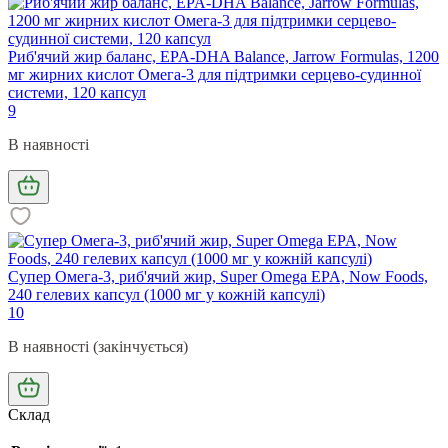
Риб'ячий жир баланс, EPA-DHA Balance, Jarrow Formulas, 1200
мг жирних кислот Омега-3 для підтримки серцево-судинної
системи, 120 капсул
9
В наявності
Супер Омега-3, риб'ячий жир, Super Omega EPA, Now Foods,
240 гелевих капсул (1000 мг у кожній капсулі)
10
В наявності (закінчується)
Склад