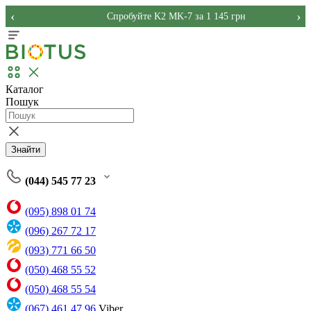
‹
›
Спробуйте K2 MK-7 за 1 145 грн
Каталог
Пошук
Знайти
(044) 545 77 23
(095) 898 01 74
(096) 267 72 17
(093) 771 66 50
(050) 468 55 52
(050) 468 55 54
(067) 461 47 96
Viber