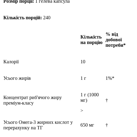
Розмір порції:
1 гелева капсула
Кількість порцій:
240
% від
Кількість
добової
на порцію
потреби*
Калорії
10
Усього жирів
1 г
1%*
1 г (1000
Концентрат риб'ячого жиру
мг)
†
преміум-класу
>
Усього Омега-3 жирних кислот у
650 мг
†
перерахунку на ТГ