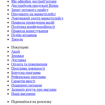
Ми офіційні дистриб’ютори
Дистрибуція продукції Biotus
Запит оптового прайсу
Продавати на маркетплейсі
Довідковий центр маркетплейсу
Правила проведення акцій
Політика конфіденційності
Правила користування
Підбір вітамінів
Тренди
Покупцеві
Акції
Знижки
Доставка
Оплата та повернення
Програма лояльності
Бонусна програма
Реферальна програма
Гарантія якості
Поширені питання
Залиште відгук про магазин
Наші магазини
Підпишіться на розсилку