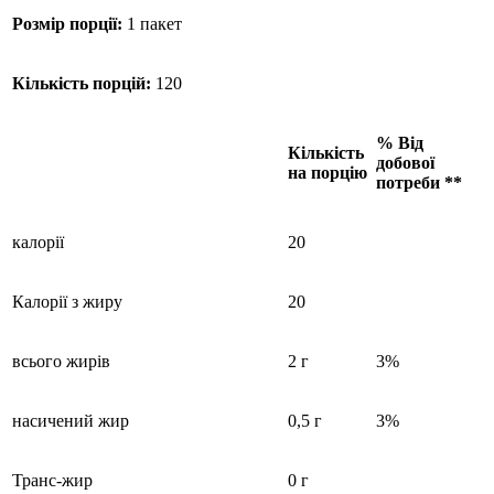
Розмір порції:
1 пакет
Кількість порцій:
120
% Від
Кількість
добової
на порцію
потреби **
калорії
20
Калорії з жиру
20
всього жирів
2 г
3%
насичений жир
0,5 г
3%
Транс-жир
0 г