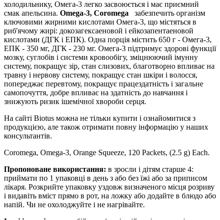
холодильнику, Омега-3 легко засвоюється і має приємний
смак апельсина.
Omega-3, Coromega
забезпечить організм
ключовими жирними кислотами Омега-3, що містяться в
риб'ячому жирі: докозагексаеновой і ейкозапентаеновой
кислотами (ДГК і ЕПК). Одна порція містить 650 г - Омега-3,
ЕПК - 350 мг, ДГК - 230 мг. Омега-3 підтримує здорові функції
мозку, суглобів і системи кровообігу, зміцнюючий імунну
систему, покращує зір, стан слизових, благотворно впливає на
травну і нервову систему, покращує стан шкіри і волосся,
попереджає перевтому, покращує працездатність і загальне
самопочуття, добре впливає на здатність до навчання і
знижують ризик ішемічної хвороби серця.
На сайті Biotus можна не тільки купити і ознайомитися з
продукцією, але також отримати повну інформацію у наших
консультантів.
Coromega, Omega-3, Orange Squeeze, 120 Packets, (2.5 g) Each.
Пропоноване використання:
в
зросли і дітям старше 4:
приймати по 1 упаковці в день з або без їжі або за приписом
лікаря. Розкрийте упаковку уздовж визначеного місця розриву
і видавіть вміст прямо в рот, на ложку або додайте в блюдо або
напій. Чи не охолоджуйте і не нагрівайте.