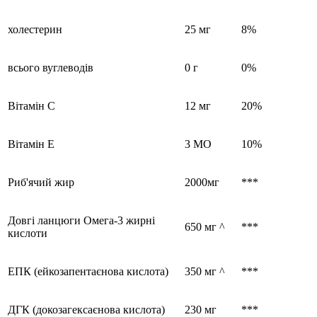
холестерин
25 мг
8%
всього вуглеводів
0 г
0%
Вітамін С
12 мг
20%
Вітамін Е
3 МО
10%
Риб'ячий жир
2000мг
***
Довгі ланцюги Омега-3 жирні
650 мг ^
***
кислоти
ЕПК (ейкозапентаєнова кислота)
350 мг ^
***
ДГК (докозагексаєнова кислота)
230 мг
***