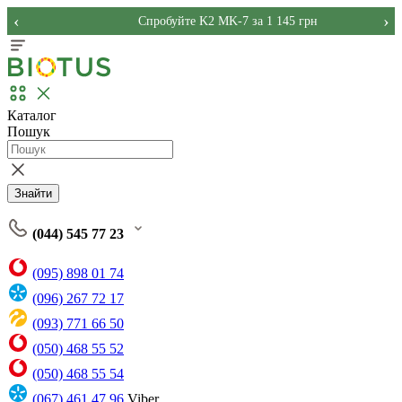
‹
›
Спробуйте K2 MK-7 за 1 145 грн
Каталог
Пошук
Знайти
(044) 545 77 23
(095) 898 01 74
(096) 267 72 17
(093) 771 66 50
(050) 468 55 52
(050) 468 55 54
(067) 461 47 96
Viber