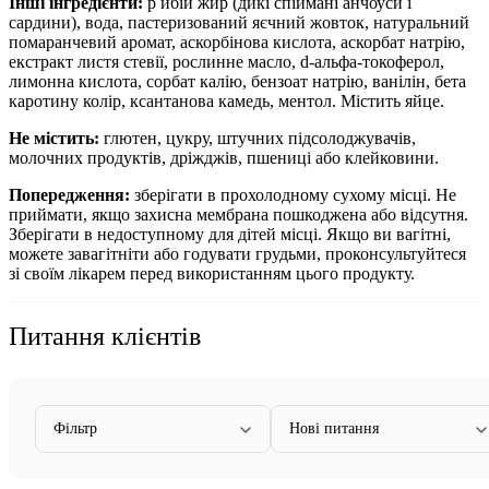
Інші інгредієнти:
р
ибій жир (дикі спіймані анчоуси і
сардини), вода, пастеризований яєчний жовток, натуральний
помаранчевий аромат, аскорбінова кислота, аскорбат натрію,
екстракт листя стевії, рослинне масло, d-альфа-токоферол,
лимонна кислота, сорбат калію, бензоат натрію, ванілін, бета
каротину колір, ксантанова камедь, ментол. Містить яйце.
Не містить:
глютен, цукру, штучних підсолоджувачів,
молочних продуктів, дріжджів, пшениці або клейковини.
Попередження:
зберігати в прохолодному сухому місці. Не
приймати, якщо захисна мембрана пошкоджена або відсутня.
Зберігати в недоступному для дітей місці. Якщо ви вагітні,
можете завагітніти або годувати грудьми, проконсультуйтеся
зі своїм лікарем перед використанням цього продукту.
Питання клієнтів
Фільтр
Нові питання