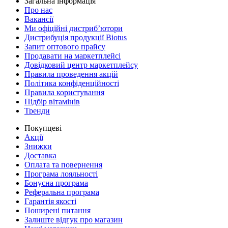
Загальна інформація
Про нас
Вакансії
Ми офіційні дистриб’ютори
Дистрибуція продукції Biotus
Запит оптового прайсу
Продавати на маркетплейсі
Довідковий центр маркетплейсу
Правила проведення акцій
Політика конфіденційності
Правила користування
Підбір вітамінів
Тренди
Покупцеві
Акції
Знижки
Доставка
Оплата та повернення
Програма лояльності
Бонусна програма
Реферальна програма
Гарантія якості
Поширені питання
Залиште відгук про магазин