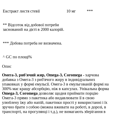
Екстракт листя стевії
10 мг
***
** Відсоток від добової потреби
заснований на дієті в 2000 калорій.
*** Добова потреба не визначена.
^ GC по площі%
Опис
Омега-3, риб'ячий жир, Omega-3, Coromega
-
харчова
добавка з Омега-3 з риб'ячого жиру в індивідуальних
упаковках у формі емульсії. Омега-3 в емульгованій формі на
300% має кращу абсорбцію, ніж в капсулах. Унікальна форма
Omega-3, Coromega
дозволяє щодня приймати порцію
Омега-3 прямо з пакетика або видавлювати її в свою
улюблену їжу або напій, пакетики прості у використанні і їх
зручно брати з собою (можна вживати на роботі, в дорозі, в
транспорті, на прогулянці і т.д.), не вимагають зберігання в