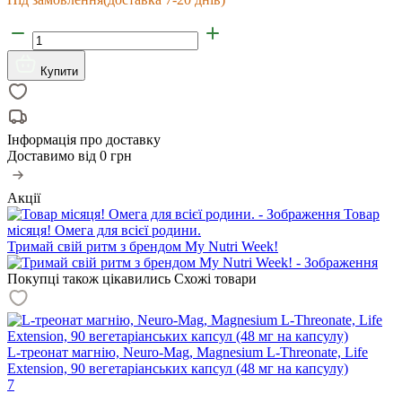
Купити
Інформація про доставку
Доставимо від
0 грн
Акції
Товар
місяця! Омега для всієї родини.
Тримай свій ритм з брендом My Nutri Week!
Покупці також цікавились
Схожі товари
L-треонат магнію, Neuro-Mag, Magnesium L-Threonate, Life
Extension, 90 вегетаріанських капсул (48 мг на капсулу)
7