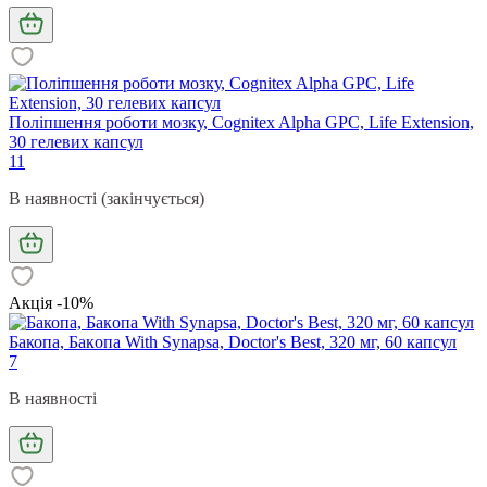
Поліпшення роботи мозку, Cognitex Alpha GPC, Life Extension,
30 гелевих капсул
11
В наявності (закінчується)
Акція -10%
Бакопа, Бaкoпa With Synapsa, Doctor's Best, 320 мг, 60 капсул
7
В наявності