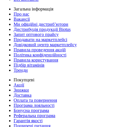
Загальна інформація
Про нас
Вакансії
Ми офіційні дистриб’ютори
Дистрибуція продукції Biotus
Запит оптового прайсу
Продавати на маркетплейсі
Довідковий центр маркетплейсу
Правила проведення акцій
Політика конфіденційності
Правила користування
Підбір вітамінів
Тренди
Покупцеві
Акції
Знижки
Доставка
Оплата та повернення
Програма лояльності
Бонусна програма
Реферальна програма
Гарантія якості
Поширені питання