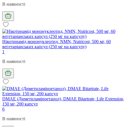
В наявності
Нікотинамід мононуклеотид, NMN, Nutricost, 500 мг, 60
вегетаріанських капсул (250 мг на капсулу)
1
В наявності
DMAE (Диметиламіноетанол), DMAE Bitartrate, Life Extension,
150 мг, 200 капсул
6
В наявності