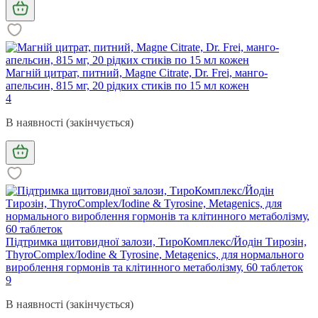
Магній цитрат, питний, Magne Citrate, Dr. Frei, манго-
апельсин, 815 мг, 20 рідких стиків по 15 мл кожен
4
В наявності (закінчується)
Підтримка щитовидної залози, ТироКомплекс/Йодін Тирозін,
ThyroComplex/Iodine & Tyrosine, Metagenics, для нормального
вироблення гормонів та клітинного метаболізму, 60 таблеток
9
В наявності (закінчується)