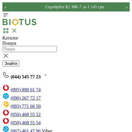
‹
›
Спробуйте K2 MK-7 за 1 145 грн
Каталог
Пошук
Знайти
(044) 545 77 23
(095) 898 01 74
(096) 267 72 17
(093) 771 66 50
(050) 468 55 52
(050) 468 55 54
(067) 461 47 96
Viber