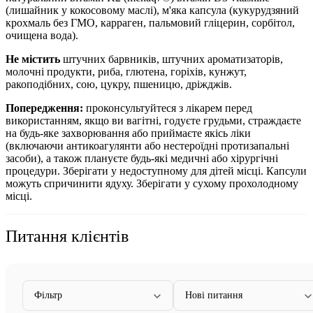
(лишайник у кокосовому маслі), м'яка капсула (кукурудзяний
крохмаль без ГМО, карраген, пальмовий гліцерин, сорбітол,
очищена вода).
Не містить
штучних барвників, штучних ароматизаторів,
молочні продукти, риба, глютена, горіхів, кунжут,
ракоподібних, сою, цукру, пшеницю, дріжджів.
Попередження:
проконсультуйтеся з лікарем перед
використанням, якщо ви вагітні, годуєте грудьми, страждаєте
на будь-яке захворювання або приймаєте якісь ліки
(включаючи антикоагулянти або нестероїдні протизапальні
засоби), а також плануєте будь-які медичні або хірургічні
процедури. Зберігати у недоступному для дітей місці. Капсули
можуть спричинити ядуху. Зберігати у сухому прохолодному
місці.
Питання клієнтів
Фільтр
Нові питання