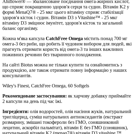
Ahiflower®️ — збалансоване поєднання омега-жирних кислот,
що сприяє покращенню
здоров'я серця та судин. Вітамін K2 у
формі MenaQ7® - 25 мкг цього вітаміну сприяє
стабілізації
здоров'я кісток і судин. Вітамін D3 з Vitashine™ - 25 мкг
вітаміну D3
зміцнює
імунітет, здоров'я кісток та загальний
баланс організму.
Кожна м'яка капсула
CatchFree Omega
містить понад 700 мг
омега-3 без риби, що робить її чудовим вибором для людей, які
прагнуть отримати користь від омега-3 та інших важливих
поживних речовин без тваринного походження.
На сайті Biotus можна не тільки купити та ознайомитись з
продукцією, але також отримати повну інформацію у наших
консультантів.
Wiley's Finest, CatchFree Omega, 60 Softgels
Рекомендоване застосування:
як харчову добавку приймайте
2 капсули на день під час їжі.
Інгредієнти:
олія водоростей, олія насіння жуків, натуральний
тригліцерид, суміш натуральних антиоксидантів (екстракт
розмарину, змішані токофероли без ГМО, соняшниковий
лецитин, аскорбіл пальмітат), вітамін E без ГМО (соняшник),
натуральний вітамін K2 (menaq7®) вітамін D3 vitashine ™