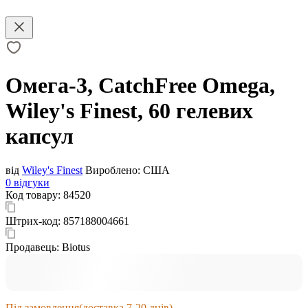
Омега-3, CatchFree Omega,
Wiley's Finest, 60 гелевих
капсул
від
Wiley's Finest
Вироблено:
США
0 відгуки
Код товару:
84520
Штрих-код:
857188004661
Продавець:
Biotus
Під замовлення
(доставка 7-20 днів)