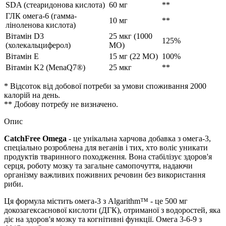
SDA (стеаридонова кислота)
60 мг
**
ГЛК омега-6 (гамма-
10 мг
**
ліноленова кислота)
Вітамін D3
25 мкг (1000
125%
(холекальциферол)
МО)
Вітамін E
15 мг (22 МО)
100%
Вітамін K2 (MenaQ7®)
25 мкг
**
* Відсоток від добової потреби за умови споживання 2000
калорій на день.
** Добову потребу не визначено.
Опис
CatchFree Omega
- це унікальна харчова добавка з омега-3,
спеціально розроблена для веганів і тих, хто воліє уникати
продуктів тваринного походження. Вона стабілізує здоров'я
серця, роботу мозку та загальне самопочуття,
надаючи
організму важливих поживних речовин без використання
риби.
Ця формула містить омега-3 з Algarithm™ - це 500 мг
докозагексаєнової кислоти (ДГК), отриманої з водоростей, яка
діє на
здоров'я мозку та когнітивні функції. Омега 3-6-9 з