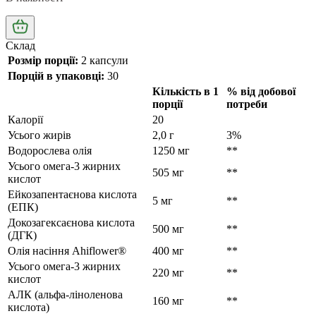
Склад
Розмір порції:
2 капсули
Порцій в упаковці:
30
Кількість в 1
% від добової
порції
потреби
Калорії
20
Усього жирів
2,0 г
3%
Водорослева олія
1250 мг
**
Усього омега-3 жирних
505 мг
**
кислот
Ейкозапентаєнова кислота
5 мг
**
(ЕПК)
Докозагексаєнова кислота
500 мг
**
(ДГК)
Олія насіння Ahiflower®
400 мг
**
Усього омега-3 жирних
220 мг
**
кислот
АЛК (альфа-ліноленова
160 мг
**
кислота)