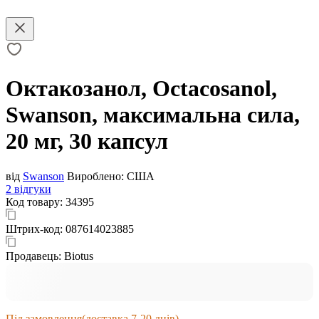
Октакозанол, Octacosanol,
Swanson, максимальна сила,
20 мг, 30 капсул
від
Swanson
Вироблено:
США
2 відгуки
Код товару:
34395
Штрих-код:
087614023885
Продавець:
Biotus
Під замовлення
(доставка 7-20 днів)