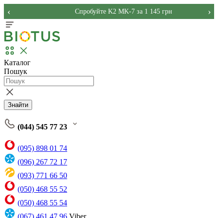
‹
›
Спробуйте K2 MK-7 за 1 145 грн
Каталог
Пошук
Знайти
(044) 545 77 23
(095) 898 01 74
(096) 267 72 17
(093) 771 66 50
(050) 468 55 52
(050) 468 55 54
(067) 461 47 96
Viber