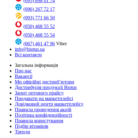
(095) 898 01 74
(096) 267 72 17
(093) 771 66 50
(050) 468 55 52
(050) 468 55 54
(067) 461 47 96
Viber
info@biotus.ua
Всі контакти
Загальна інформація
Про нас
Вакансії
Ми офіційні дистриб’ютори
Дистрибуція продукції Biotus
Запит оптового прайсу
Продавати на маркетплейсі
Довідковий центр маркетплейсу
Правила проведення акцій
Політика конфіденційності
Правила користування
Підбір вітамінів
Тренди