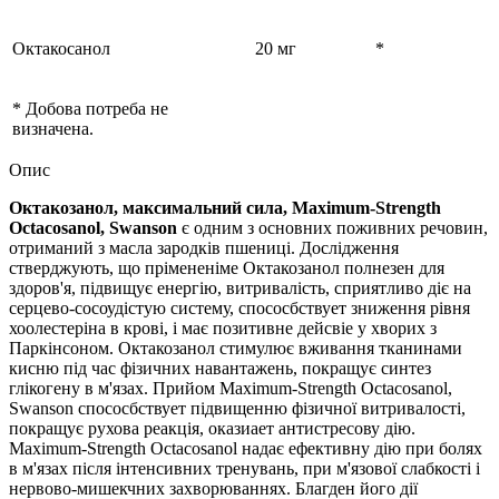
Октакосанол
20 мг
*
* Добова потреба не
визначена.
Опис
Октакозанол, максимальний сила, Maximum-Strength
Octacosanol, Swanson
є одним з основних поживних речовин,
отриманий з масла зародків пшениці. Дослідження
стверджують, що прімененіме Октакозанол полнезен для
здоров'я, підвищує енергію, витривалість, сприятливо діє на
серцево-сосоудістую систему, спососбствует зниження рівня
хоолестеріна в крові, і має позитивне дейсвіе у хворих з
Паркінсоном. Октакозанол стимулює вживання тканинами
кисню під час фізичних навантажень, покращує синтез
глікогену в м'язах. Прийом Maximum-Strength Octacosanol,
Swanson спососбствует підвищенню фізичної витривалості,
покращує рухова реакція, оказиает антистресову дію.
Maximum-Strength Octacosanol надає ефективну дію при болях
в м'язах після інтенсивних тренувань, при м'язової слабкості і
нервово-мишекчних захворюваннях. Благден його дії