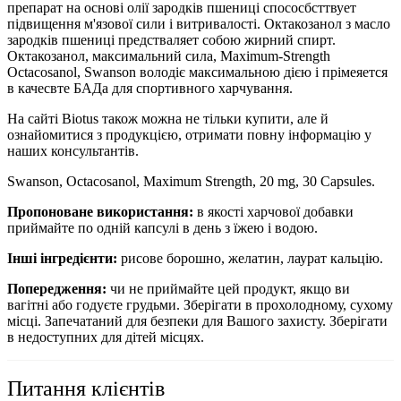
препарат на основі олії зародків пшениці спососбсттвует
підвищення м'язової сили і витривалості. Октакозанол з масло
зародків пшениці предстваляет собою жирний спирт.
Октакозанол, максимальний сила, Maximum-Strength
Octacosanol, Swanson володіє максимальною дією і прімеяется
в качесвте БАДа для спортивного харчування.
На сайті Biotus також можна не тільки купити, але й
ознайомитися з продукцією, отримати повну інформацію у
наших консультантів.
Swanson, Octacosanol, Maximum Strength, 20 mg, 30 Capsules.
Пропоноване
використання:
в якості харчової добавки
приймайте по одній капсулі в день з їжею і водою.
Інші інгредієнти:
рисове борошно, желатин, лаурат кальцію.
Попередження:
чи не приймайте цей продукт, якщо ви
вагітні або годуєте грудьми. Зберігати в прохолодному, сухому
місці. Запечатаний для безпеки для Вашого захисту. Зберігати
в недоступних для дітей місцях.
Питання клієнтів