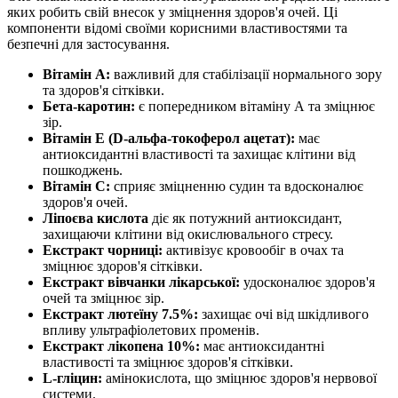
яких робить свій внесок у зміцнення здоров'я очей. Ці
компоненти відомі своїми корисними властивостями та
безпечні для застосування.
Вітамін А:
важливий для стабілізації нормального зору
та здоров'я сітківки.
Бета-каротин:
є попередником вітаміну А та зміцнює
зір.
Вітамін Е (D-альфа-токоферол ацетат):
має
антиоксидантні властивості та захищає клітини від
пошкоджень.
Вітамін С:
сприяє зміцненню судин та вдосконалює
здоров'я очей.
Ліпоєва кислота
діє як потужний антиоксидант,
захищаючи клітини від окислювального стресу.
Екстракт чорниці:
активізує кровообіг в очах та
зміцнює здоров'я сітківки.
Екстракт вівчанки лікарської:
удосконалює здоров'я
очей та зміцнює зір.
Екстракт лютеїну 7.5%:
захищає очі від шкідливого
впливу ультрафіолетових променів.
Екстракт лікопена 10%:
має антиоксидантні
властивості та зміцнює здоров'я сітківки.
L-гліцин:
амінокислота, що зміцнює здоров'я нервової
системи.