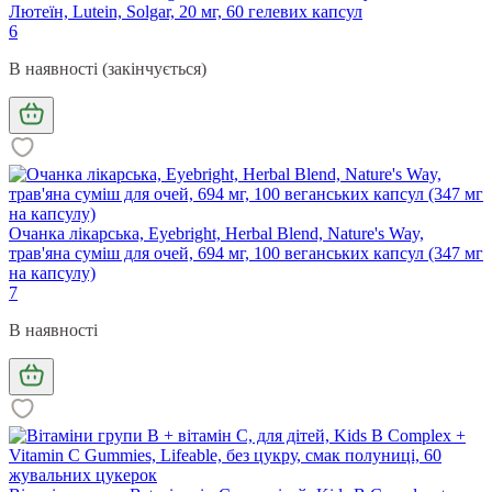
Лютеїн, Lutein, Solgar, 20 мг, 60 гелевих капсул
6
В наявності (закінчується)
Очанка лікарська, Eyebright, Herbal Blend, Nature's Way,
трав'яна суміш для очей, 694 мг, 100 веганських капсул (347 мг
на капсулу)
7
В наявності