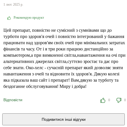
1 лют. 2025 р.
Рекомендую продукт
Цей препарат, повністю не сумісний з сумнівами що до
турботи про здоров'я очей і повністю інтегрований у бажання
працювати над здоров'ям своїх очей при мінімальних затратах
фінансів та часу. От і я три роки працюю дистанційно за
компьютером,а при вимкненні світла,навантаження на очі при
альтернативних джерелах світла,суттєво зростає та дає про
себе знати. Око-хелс - сучасній препарат який дозволяє зняти
навантаження з очей та відновити їх здоров'я. Дякую колезі
яка підказала ваш сайт і препарат! Вам,дякую за турботу та
бездоганне обслуговування! Миру і добра!
Відповісти
0
0
Подивитися інші відгуки