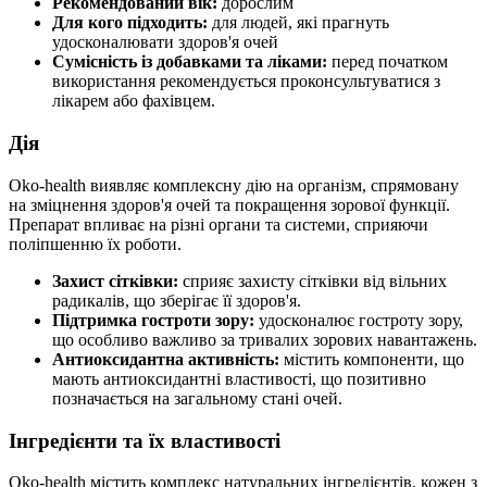
Рекомендований вік:
дорослим
Для кого підходить:
для людей, які прагнуть
удосконалювати здоров'я очей
Сумісність із добавками та ліками:
перед початком
використання рекомендується проконсультуватися з
лікарем або фахівцем.
Дія
Oko-health виявляє комплексну дію на організм, спрямовану
на зміцнення здоров'я очей та покращення зорової функції.
Препарат впливає на різні органи та системи, сприяючи
поліпшенню їх роботи.
Захист сітківки:
сприяє захисту сітківки від вільних
радикалів, що зберігає її здоров'я.
Підтримка гостроти зору:
удосконалює гостроту зору,
що особливо важливо за тривалих зорових навантажень.
Антиоксидантна активність:
містить компоненти, що
мають антиоксидантні властивості, що позитивно
позначається на загальному стані очей.
Інгредієнти та їх властивості
Oko-health містить комплекс натуральних інгредієнтів, кожен з