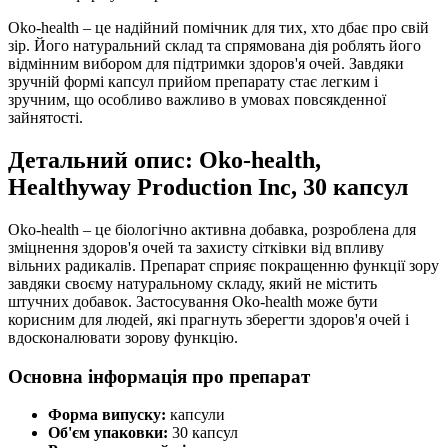
Oko-health – це надійний помічник для тих, хто дбає про свій
зір. Його натуральний склад та спрямована дія роблять його
відмінним вибором для підтримки здоров'я очей. Завдяки
зручній формі капсул прийом препарату стає легким і
зручним, що особливо важливо в умовах повсякденної
зайнятості.
Детальний опис: Oko-health,
Healthyway Production Inc, 30 капсул
Oko-health – це біологічно активна добавка, розроблена для
зміцнення здоров'я очей та захисту сітківки від впливу
вільних радикалів. Препарат сприяє покращенню функції зору
завдяки своєму натуральному складу, який не містить
штучних добавок. Застосування Oko-health може бути
корисним для людей, які прагнуть зберегти здоров'я очей і
вдосконалювати зорову функцію.
Основна інформація про препарат
Форма випуску:
капсули
Об'єм упаковки:
30 капсул