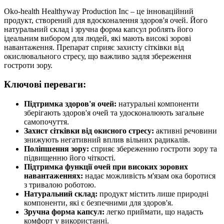
Oko-health Healthyway Production Inc – це інноваційний
продукт, створений для вдосконалення здоров'я очей. Його
натуральний склад і зручна форма капсул роблять його
ідеальним вибором для людей, які мають високі зорові
навантаження. Препарат сприяє захисту сітківки від
окислювального стресу, що важливо задля збереження
гостроти зору.
Ключові переваги:
Підтримка здоров'я очей:
натуральні компоненти
зберігають здоров'я очей та удосконалюють загальне
самопочуття.
Захист сітківки від окисного стресу:
активні речовини
знижують негативний вплив вільних радикалів.
Поліпшення зору:
сприяє збереженню гостроти зору та
підвищенню його чіткості.
Підтримка функції очей при високих зорових
навантаженнях:
надає можливість м'язам ока боротися
з тривалою роботою.
Натуральний склад:
продукт містить лише природні
компоненти, які є безпечними для здоров'я.
Зручна форма капсул:
легко приймати, що надасть
комфорт у використанні.