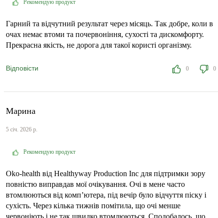
Рекомендую продукт
Гарний та відчутний результат через місяць. Так добре, коли в
очах немає втоми та почервоніння, сухості та дискомфорту.
Прекрасна якість, не дорога для такої користі організму.
Відповісти
0
0
Марина
5 січ. 2026 р.
Рекомендую продукт
Oko-health від Healthyway Production Inc для підтримки зору
повністю виправдав мої очікування. Очі в мене часто
втомлюються від комп’ютера, під вечір було відчуття піску і
сухість. Через кілька тижнів помітила, що очі менше
червоніють і не так швидко втомлюються. Сподобалось, що