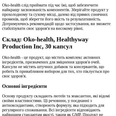
Oko-health слід приймати під час їжі, щоб забезпечити
найкращу засвоюваність компонентів. Зберігайте продукт у
прохолодному та сухому місці, далеко від прямих сонячних
променів, щоб зберегти його якість та результативність.
Дотримуючись рекомендацій щодо застосування, ви зможете
стабілізувати своє здоров'я на високому рівні.
Склад: Oko-health, Healthyway
Production Inc, 30 капсул
Oko-health - це продукт, що містить комплекс активних
інгредієнтів, призначених для зміцнення здоров'я очей.
Капсули не містять штучних добавок та консервантів, що
робить їх привабливим вибором для тих, хто піклується про
своє здоров'я.
Основні інгредієнти
Основу продукту складають лютеїн та зеаксантин, які відомі
своїми властивостями. Ці речовини, у поєднанні з
антиоксидантами, створюють формулу, яка підходить для
регулярного споживання. Всі інгредієнти відповідають
найвищим стандартам якості, таким як GMP. Продукт не