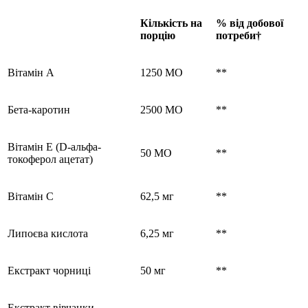
Кількість на
% від добової
порцію
потреби†
Вітамін А
1250 МО
**
Бета-каротин
2500 МО
**
Вітамін Е
(D-альфа-
50 МО
**
токоферол ацетат)
Вітамін С
62,5 мг
**
Липоєва кислота
6,25 мг
**
Екстракт чорниці
50 мг
**
Екстракт вівчанки