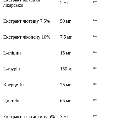
5 мг
**
лікарської
Екстракт лютеїну 7.5%
50 мг
**
Екстракт лікопену 10%
7,5 мг
**
L-гліцин
15 мг
**
L-таурін
150 мг
**
Кверцетін
75 мг
**
Цистеїн
65 мг
**
Екстракт зеаксантину 5%
3 мг
**