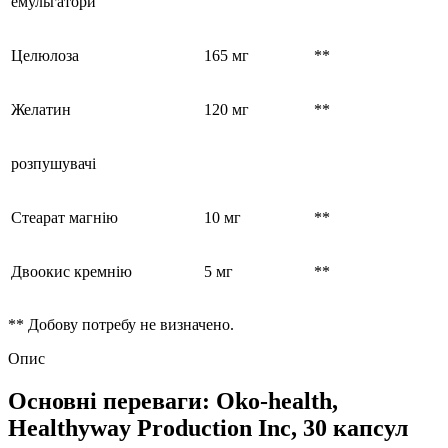
емульгатори
Целюлоза
165 мг
**
Желатин
120 мг
**
розпушувачі
Стеарат магнію
10 мг
**
Двоокис кремнію
5 мг
**
** Добову потребу не визначено.
Опис
Основні переваги: Oko-health,
Healthyway Production Inc, 30 капсул