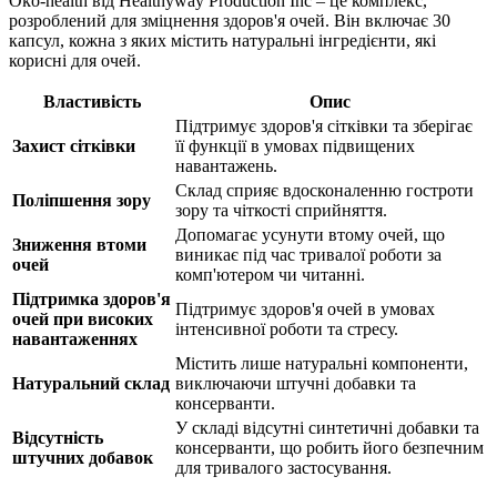
Oko-health від Healthyway Production Inc – це комплекс,
розроблений для зміцнення здоров'я очей. Він включає 30
капсул, кожна з яких містить натуральні інгредієнти, які
корисні для очей.
Властивість
Опис
Підтримує здоров'я сітківки та зберігає
Захист сітківки
її функції в умовах підвищених
навантажень.
Склад сприяє вдосконаленню гостроти
Поліпшення зору
зору та чіткості сприйняття.
Допомагає усунути втому очей, що
Зниження втоми
виникає під час тривалої роботи за
очей
комп'ютером чи читанні.
Підтримка здоров'я
Підтримує здоров'я очей в умовах
очей при високих
інтенсивної роботи та стресу.
навантаженнях
Містить лише натуральні компоненти,
Натуральний склад
виключаючи штучні добавки та
консерванти.
У складі відсутні синтетичні добавки та
Відсутність
консерванти, що робить його безпечним
штучних добавок
для тривалого застосування.