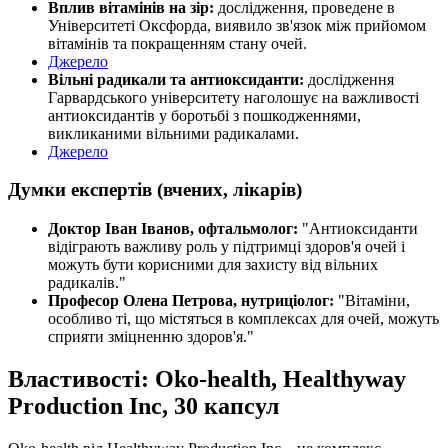
Вплив вітамінів на зір:
дослідження, проведене в
Університеті Оксфорда, виявило зв'язок між прийомом
вітамінів та покращенням стану очей.
Джерело
Вільні радикали та антиоксиданти:
дослідження
Гарвардського університету наголошує на важливості
антиоксидантів у боротьбі з пошкодженнями,
викликаними вільними радикалами.
Джерело
Думки експертів (вчених, лікарів)
Доктор Іван Іванов, офтальмолог:
"Антиоксиданти
відіграють важливу роль у підтримці здоров'я очей і
можуть бути корисними для захисту від вільних
радикалів."
Професор Олена Петрова, нутриціолог:
"Вітаміни,
особливо ті, що містяться в комплексах для очей, можуть
сприяти зміцненню здоров'я."
Властивості: Oko-health, Healthyway
Production Inc, 30 капсул