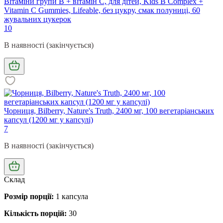
Вітаміни групи В + вітамін С, для дітей, Kids B Complex +
Vitamin C Gummies, Lifeable, без цукру, смак полуниці, 60
жувальних цукерок
10
В наявності (закінчується)
Чорниця, Bilberry, Nature's Truth, 2400 мг, 100 вегетаріанських
капсул (1200 мг у капсулі)
7
В наявності (закінчується)
Склад
Розмір порції:
1 капсула
Кількість порцій:
30