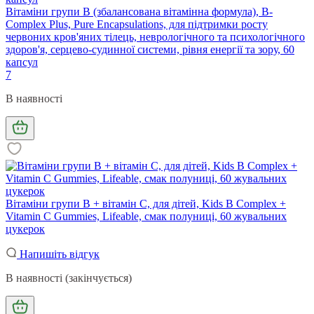
Вітаміни групи B (збалансована вітамінна формула), B-
Complex Plus, Pure Encapsulations, для підтримки росту
червоних кров'яних тілець, неврологічного та психологічного
здоров'я, серцево-судинної системи, рівня енергії та зору, 60
капсул
7
В наявності
Вітаміни групи В + вітамін С, для дітей, Kids B Complex +
Vitamin C Gummies, Lifeable, смак полуниці, 60 жувальних
цукерок
Напишіть відгук
В наявності (закінчується)