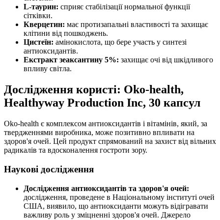
L-таурин:
сприяє стабілізації нормальної функції
сітківки.
Кверцетин:
має протизапальні властивості та захищає
клітини від пошкоджень.
Цистеїн:
амінокислота, що бере участь у синтезі
антиоксидантів.
Екстракт зеаксантину 5%:
захищає очі від шкідливого
впливу світла.
Дослідження користі: Oko-health,
Healthyway Production Inc, 30 капсул
Oko-health є комплексом антиоксидантів і вітамінів, який, за
твердженнями виробника, може позитивно впливати на
здоров'я очей. Цей продукт спрямований на захист від вільних
радикалів та вдосконалення гостроти зору.
Наукові дослідження
Дослідження антиоксидантів та здоров'я очей:
дослідження, проведене в Національному інституті очей
США, виявило, що антиоксиданти можуть відігравати
важливу роль у зміцненні здоров'я очей. Джерело