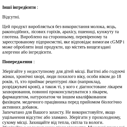
Інші інгредієнти
:
Відсутні.
Цей продукт виробляється без використання молока, яєць,
ракоподібних, лісових горіхів, арахісу, пшениці, кунжуту та
глютена. Вироблено на сторонньому, перевіреному та
зареєстрованому підприємстві, яке відповідає вимогам cGMP і
може обробляти інші продукти, що містять вищезгадані
алергени або інгредієнти.
Попередження
:
Зберігайте у недоступному для дітей місці. Вагітні або годуючі
жінки, хронічні хворі, люди похилого віку, особи віком до 18
років, ті, хто приймає рецептурні ліки (наприклад,
розріджувачі крові), а також ті, у кого є діагностоване лікарем
захворювання, повинні проконсультуватися з лікарем,
фармацевтом, натуропатом чи іншим кваліфікованим
фахівцем. медичного працівника перед прийомом біологічно
активних добавок.
Запечатано для Вашого захисту. Не використовуйте, якщо
ущільнення відсутнє або зламано. Зберігати у прохолодному,
сухому місці. Захищайте від тепла, світла та вологи.