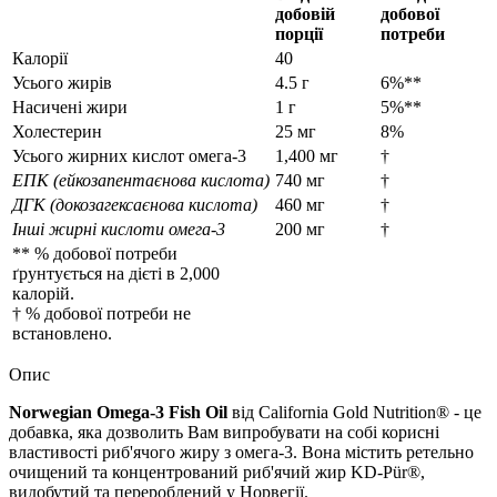
добовій
добової
порції
потреби
Калорії
40
Усього жирів
4.5 г
6%**
Насичені жири
1 г
5%**
Холестерин
25 мг
8%
Усього жирних кислот омега-3
1,400 мг
†
ЕПК (ейкозапентаєнова кислота)
740 мг
†
ДГК (докозагексаєнова кислота)
460 мг
†
Інші жирні кислоти омега-3
200 мг
†
** % добової потреби
ґрунтується на дієті в 2,000
калорій.
† % добової потреби не
встановлено.
Опис
Norwegian Omega-3 Fish Oil
від California Gold Nutrition® - це
добавка, яка дозволить Вам випробувати на собі корисні
властивості риб'ячого жиру з омега-3. Вона містить ретельно
очищений та концентрований риб'ячий жир KD-Pür®,
видобутий та перероблений у Норвегії.