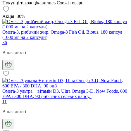
Покупці також цікавились
Схожі товари
Акція -30%
Омега-3, риб'ячий жир, Omega-3 Fish Oil, Biotus, 180 капсул
(1000 мг на 2 капсули)
36
В наявності
Омега-3 ультра + вітамін D3, Ultra Omega 3-D, Now Foods, 600
EPA / 300 DHA, 90 риб"ячих гелевих капсул
11
В наявності