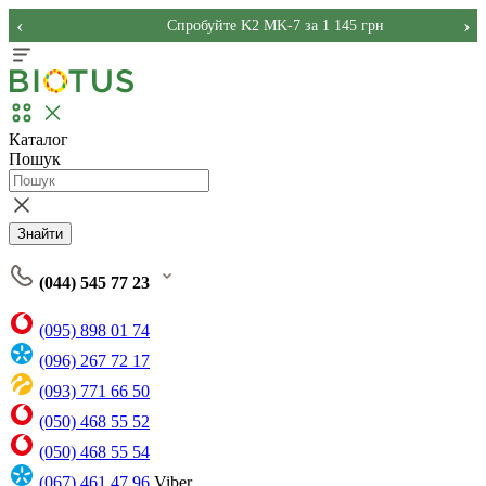
‹
›
Спробуйте K2 MK-7 за 1 145 грн
Каталог
Пошук
Знайти
(044) 545 77 23
(095) 898 01 74
(096) 267 72 17
(093) 771 66 50
(050) 468 55 52
(050) 468 55 54
(067) 461 47 96
Viber