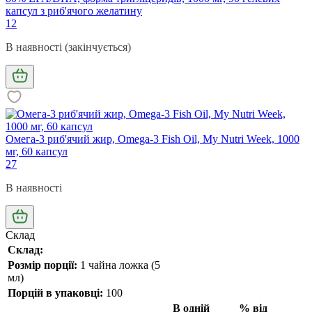
капсул з риб'ячого желатину
12
В наявності (закінчується)
Омега-3 риб'ячий жир, Omega-3 Fish Oil, My Nutri Week, 1000
мг, 60 капсул
27
В наявності
Склад
Склад:
Розмір порції:
1 чайна ложка (5
мл)
Порцій в упаковці:
100
В одній
% від