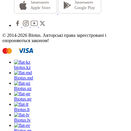
Завантажити
Завантажити
Apple Store
Google Play
© 2014-2026 Biotus. Авторські права зареєстровані і
охороняються законом!
biotus.
kz
Biotus.
md
Biotus.
uz
Biotus.
ge
Biotus.
lt
Biotus.
lv
Biotus.
ee