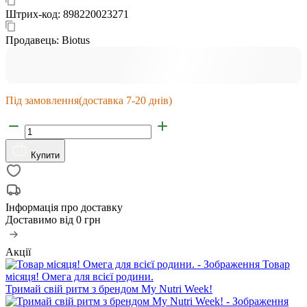
Штрих-код:
898220023271
Продавець:
Biotus
Під замовлення
(доставка 7-20 днів)
Купити
Інформація про доставку
Доставимо від
0 грн
Акції
Товар
місяця! Омега для всієї родини.
Тримай свій ритм з брендом My Nutri Week!