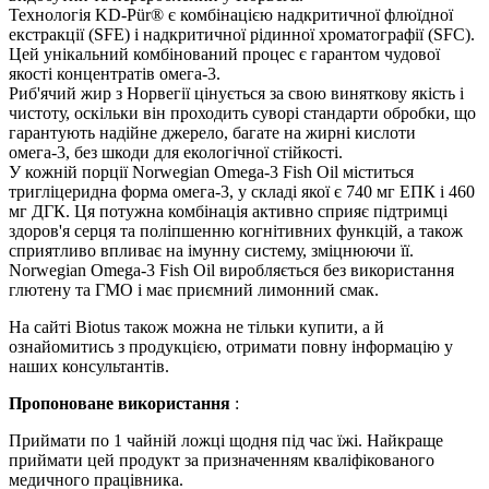
Технологія KD-Pür® є комбінацією надкритичної флюїдної
екстракції (SFE) і надкритичної рідинної хроматографії (SFC).
Цей унікальний комбінований процес є гарантом чудової
якості концентратів омега-3.
Риб'ячий жир з Норвегії цінується за свою виняткову якість і
чистоту, оскільки він проходить суворі стандарти обробки, що
гарантують надійне джерело, багате на жирні кислоти
омега-3, без шкоди для екологічної стійкості.
У кожній порції Norwegian Omega-3 Fish Oil міститься
тригліцеридна форма омега-3, у складі якої є 740 мг ЕПК і 460
мг ДГК. Ця потужна комбінація активно сприяє підтримці
здоров'я серця та поліпшенню когнітивних функцій, а також
сприятливо впливає на імунну систему, зміцнюючи її.
Norwegian Omega-3 Fish Oil виробляється без використання
глютену та ГМО і має приємний лимонний смак.
На сайті Biotus також можна не тільки купити, а й
ознайомитись з продукцією, отримати повну інформацію у
наших консультантів.
Пропоноване використання
:
Приймати по 1 чайній ложці щодня під час їжі. Найкраще
приймати цей продукт за призначенням кваліфікованого
медичного працівника.