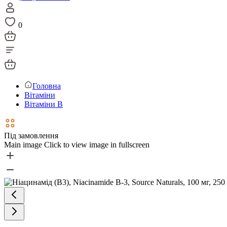
0
Головна
Вітаміни
Вітаміни В
Під замовлення
Main image
Click to view image in fullscreen