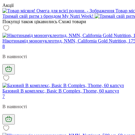
Акції
Товар міс
Тримай свій ритм з брендом My Nutri Week!
Покупці також цікавились
Схожі товари
Нікотинамід мононуклеотид, NMN, California Gold Nutrition, 175
8
В наявності
Базовий В комплекс, Basic B Complex, Thorne, 60 капсул
7
В наявності