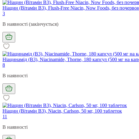
Ніацин (Вітамін В3), Flush-Free Niacin, Now Foods, без почервон
3
В наявності (закінчується)
Ніацинамід (В3), Niacinamide, Thorne, 180 капсул (500 мг на кап
8
В наявності
Ніацин (Вітамін В3), Niacin, Carlson, 50 мг, 100 таблеток
11
В наявності