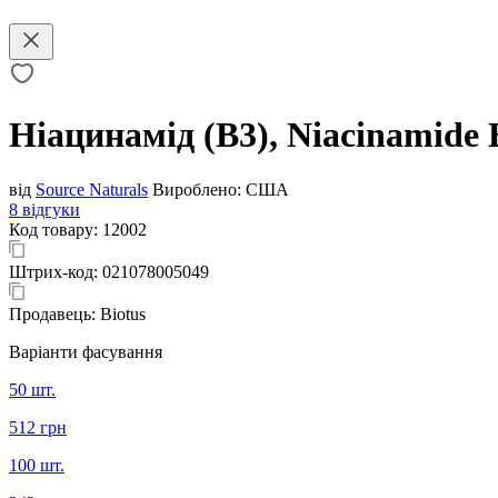
Ніацинамід (В3), Niacinamide B
від
Source Naturals
Вироблено:
США
8 відгуки
Код товару:
12002
Штрих-код:
021078005049
Продавець:
Biotus
Варіанти фасування
50 шт.
512 грн
100 шт.