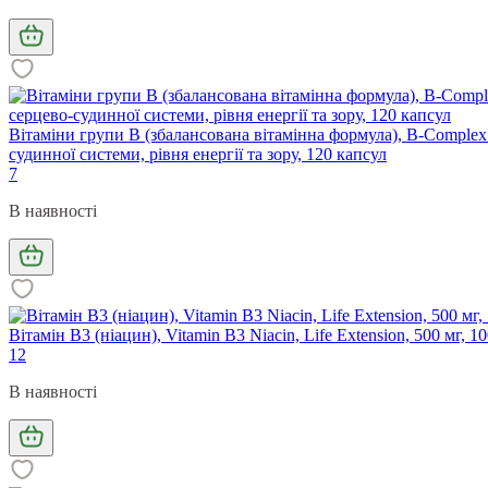
Вітаміни групи B (збалансована вітамінна формула), B-Complex P
судинної системи, рівня енергії та зору, 120 капсул
7
В наявності
Вітамін В3 (ніацин), Vitamin B3 Niacin, Life Extension, 500 мг, 1
12
В наявності