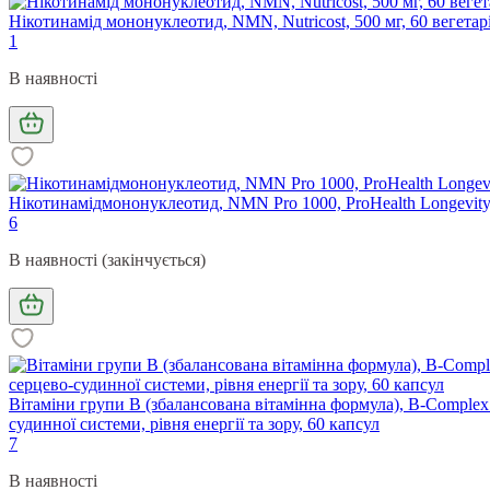
Нікотинамід мононуклеотид, NMN, Nutricost, 500 мг, 60 вегетар
1
В наявності
Нікотинамідмононуклеотид, NMN Pro 1000, ProHealth Longevity,
6
В наявності (закінчується)
Вітаміни групи B (збалансована вітамінна формула), B-Complex P
судинної системи, рівня енергії та зору, 60 капсул
7
В наявності