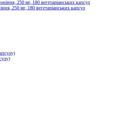
іння, 250 мг, 180 вегетаріанських капсул
сулу)