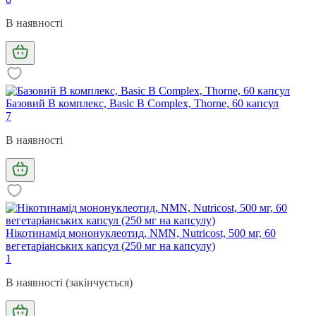
В наявності
Базовий В комплекс, Basic B Complex, Thorne, 60 капсул
7
В наявності
Нікотинамід мононуклеотид, NMN, Nutricost, 500 мг, 60
вегетаріанських капсул (250 мг на капсулу)
1
В наявності (закінчується)