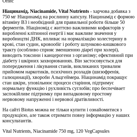
Опис
Ніацинамід, Niacinamide, Vital Nutrients
- харчова добавка з
750 мг Ніацинамід на рослинну капсулу.
Ніацинамід є формою
вітаміну B3 і необхідний для правильної роботи більше 50
ферментів.
Ніаціномід є життєво важливими кофакторів у
виробленні клітинної енергії і має важливе значення у
виробництві ДНК, впливає на нормалізацію холестерину в
крові, стан судин, кровообіг і роботу шлунково-кишкового
тракту (особливо сприяє зменшенню діареї при холері),
виводить токсини і канцерогени з організму; ефективний при
діабету і шкірних захворюваннях. Він застосовується для
попередження і лікування станів, викликаних тривалим
прийомом наркотиків, психічних розладів (шизофренія,
галюцинації), хвороби Альцгеймера. Ніацинамід покращує
стан шкіри, уповільнює процеси старіння, підтримує
нормальну функцію і рухливість суглобів; про
беспечівает
заспокійливе підтримку при випадковому простому
нервовому напруженні і нервової дратівливості.
На сайті Biotus можна не тільки купити і ознайомитися з
продукцією, але також отримати повну інформацію у наших
консультантів.
Vital Nutrients, Niacinamide 750 mg, 120 VegCapsules