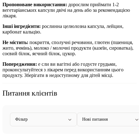
Пропоноване використання:
дорослим приймати 1-2
вегетаріанських капсули
двічі на день або за рекомендацією
лікаря.
Інші інгредієнти:
рослинна целюлозна капсула, лейцин,
карбонат кальцію.
Не містить:
покриття, сполучні речовини, глютен (пшениця,
жито, ячмінь), молоко / молочні продукти (казеїн, сироватка),
соєвий білок, яєчний білок, цукор.
Попередження:
е
сли ви вагітні або годуєте грудьми,
проконсультуйтеся з лікарем перед використанням цього
продукту. Зберігати в недоступному для дітей місці.
Питання клієнтів
Фільтр
Нові питання