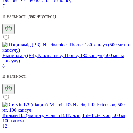
Doctor's Best, 60 веганських капсул
7
В наявності (закінчується)
Ніацинамід (В3), Niacinamide, Thorne, 180 капсул (500 мг на
капсулу)
8
В наявності
Вітамін В3 (ніацин), Vitamin B3 Niacin, Life Extension, 500 мг,
100 капсул
12