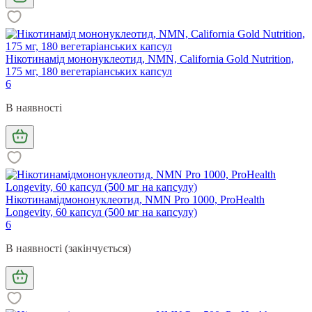
Нікотинамід мононуклеотид, NMN, California Gold Nutrition,
175 мг, 180 вегетаріанських капсул
6
В наявності
Нікотинамідмононуклеотид, NMN Pro 1000, ProHealth
Longevity, 60 капсул (500 мг на капсулу)
6
В наявності (закінчується)