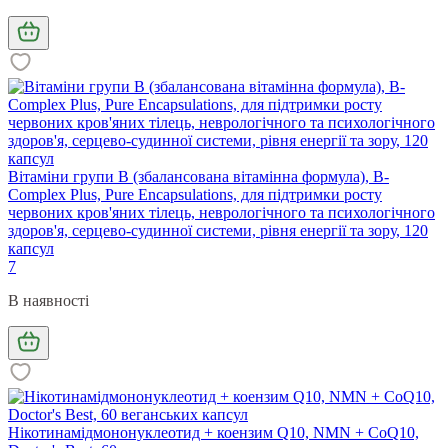
Вітаміни групи B (збалансована вітамінна формула), B-
Complex Plus, Pure Encapsulations, для підтримки росту
червоних кров'яних тілець, неврологічного та психологічного
здоров'я, серцево-судинної системи, рівня енергії та зору, 120
капсул
7
В наявності
Нікотинамідмононуклеотид + коензим Q10, NMN + CoQ10,