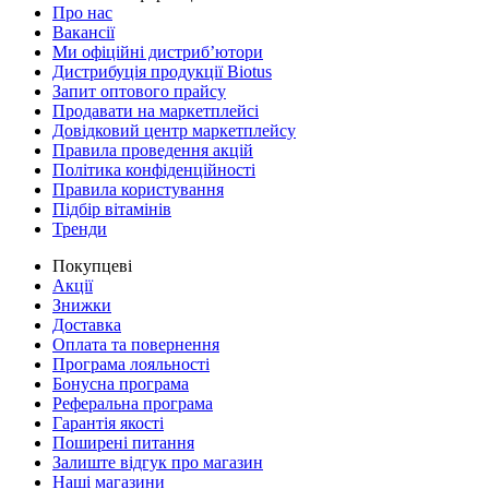
Про нас
Вакансії
Ми офіційні дистриб’ютори
Дистрибуція продукції Biotus
Запит оптового прайсу
Продавати на маркетплейсі
Довідковий центр маркетплейсу
Правила проведення акцій
Політика конфіденційності
Правила користування
Підбір вітамінів
Тренди
Покупцеві
Акції
Знижки
Доставка
Оплата та повернення
Програма лояльності
Бонусна програма
Реферальна програма
Гарантія якості
Поширені питання
Залиште відгук про магазин
Наші магазини