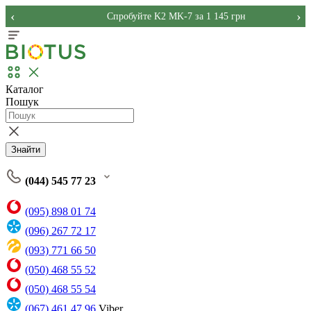
‹
›
Спробуйте K2 MK-7 за 1 145 грн
Каталог
Пошук
Знайти
(044) 545 77 23
(095) 898 01 74
(096) 267 72 17
(093) 771 66 50
(050) 468 55 52
(050) 468 55 54
(067) 461 47 96
Viber