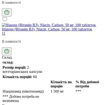
В наявності
Ніацин (Вітамін В3), Niacin, Carlson, 50 мг, 100 таблеток
11
В наявності
Склад
склад:
Розмір порції:
2
вегетаріанських капсули
Кількість порцій:
60
Кількість на
% Від добової
порцію
потреби
Ніацинамід (нікотинамід)
1 500 мг
***
*** Добова потреба не
визначена