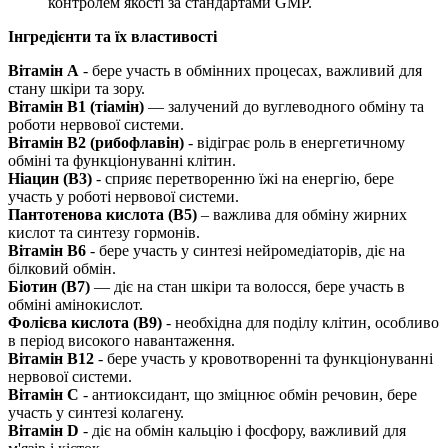
контролем якості за стандартами GMP.
Інгредієнти та їх властивості
Вітамін A
- бере участь в обмінних процесах, важливий для
стану шкіри та зору.
Вітамін B1 (тіамін)
— залучений до вуглеводного обміну та
роботи нервової системи.
Вітамін B2 (рибофлавін)
- відіграє роль в енергетичному
обміні та функціонуванні клітин.
Ніацин (B3)
- сприяє перетворенню їжі на енергію, бере
участь у роботі нервової системи.
Пантотенова кислота (B5)
– важлива для обміну жирних
кислот та синтезу гормонів.
Вітамін B6
- бере участь у синтезі нейромедіаторів,
діє
на
білковий обмін.
Біотин (B7)
—
діє
на стан шкіри та волосся, бере участь в
обміні амінокислот.
Фолієва кислота (B9)
- необхідна для поділу клітин, особливо
в період високого навантаження.
Вітамін B12
- бере участь у кровотворенні та функціонуванні
нервової системи.
Вітамін C
- антиоксидант, що зміцнює обмін речовин, бере
участь у синтезі колагену.
Вітамін D
-
діє
на обмін кальцію і фосфору, важливий для