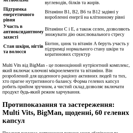
вуглеводів, білків та жирів.
Підтримка
Вітаміни B1, B2, B6 та B12 задіяні у
енергетичного
виробленні енергії на клітинному рівні
рівня
Участь в
Вітаміни C і E, а також селен,
дозволяють
антиоксидантному
знижувати
дію
окислювального стресу
захисті
Біотин, цинк та вітамін A беруть участь у
Стан шкіри, нігтів
підтримці
нормального стану шкіри та
та волосся
кератинових структур
Multi Vits від BigMan - це повноцінний нутрієнтний комплекс,
який включає ключові мікроелементи та вітаміни. Він
розроблений для щоденного раціону активних людей та тих,
хто прагне нутритивного балансу. Форма гелевих капсул
робить прийом зручним, а чистий склад дозволяє включати
продукт будь-який режим харчування.
Протипоказання та застереження:
Multi Vits, BigMan, щоденні, 60 гелевих
капсул