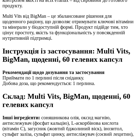
контролем якості на всіх етапах – від сировини до готового
продукту.
Multi Vits від BigMan – це збалансоване рішення для
щоденного раціону, що дозволяє отримувати ключові вітаміни
та мінерали у біодоступній формі. Продукт підійде тим, хто
цінує простоту, якість та функціональність у повсякденній
нутритивній підтримці.
Інструкція із застосування: Multi Vits,
BigMan, щоденні, 60 гелевих капсул
Рекомендації щодо дозування та застосування
Приймати по 1 перлині після сніданку.
Добова доза, що рекомендується: 1 перлина.
Склад: Multi Vits, BigMan, щоденні, 60
гелевих капсул
Інші інгредієнти:
соняшникова олія, оксид магнію,
антислежувач (фосфат кальцію), L-аскорбінова кислота
(вітамін С), загусник (жовтий бджолиний віск), інозитол,
сульфат заліза, сульфат цинку, антисліжувач (соєвий лецитин),