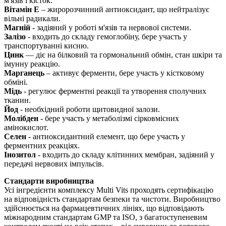
м'язів і кісток.
Вітамін E
– жиророзчинний антиоксидант, що нейтралізує
вільні радикали.
Магній
- задіяний у роботі м'язів та нервової системи.
Залізо
- входить до складу гемоглобіну, бере участь у
транспортуванні кисню.
Цинк
—
діє
на білковий та гормональний обмін, стан шкіри та
імунну реакцію.
Марганець
– активує ферменти, бере участь у кістковому
обміні.
Мідь
- регулює ферментні реакції та утворення сполучних
тканин.
Йод
- необхідний роботи щитовидної залози.
Молібден
- бере участь у метаболізмі сірковмісних
амінокислот.
Селен
- антиоксидантний елемент, що бере участь у
ферментних реакціях.
Інозитол
- входить до складу клітинних мембран, задіяний у
передачі нервових імпульсів.
Стандарти виробництва
Усі інгредієнти комплексу Multi Vits проходять сертифікацію
на відповідність стандартам безпеки та чистоти. Виробництво
здійснюється на фармацевтичних лініях, що відповідають
міжнародним стандартам GMP та ISO, з багатоступеневим