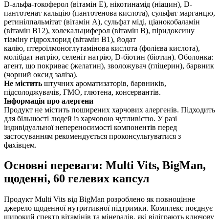
D-альфа-токоферол (вітамін Е), нікотинамід (ніацин), D-
пантотенат кальцію (пантотенова кислота), сульфат марганцю,
ретинілпальмітат (вітамін А), сульфат міді, ціанокобаламін
(вітамін B12), холекальциферол (вітамін B), піридоксину
тіаміну гідрохлорид (вітамін B1), йодат
калію, птероілмоноглутамінова кислота (фолієва кислота),
молібдат натрію, селеніт натрію, D-біотин (біотин). Оболонка:
агент, що покриває (желатин), зволожувач (гліцерин), барвник
(чорний оксид заліза).
Не містить
штучних ароматизаторів, барвників,
підсолоджувачів, ГМО, глютена, консервантів.
Інформація про алергени
Продукт не містить поширених харчових алергенів. Підходить
для більшості людей із харчовою чутливістю. У разі
індивідуальної непереносимості компонентів перед
застосуванням рекомендується проконсультуватися з
фахівцем.
Основні переваги: Multi Vits, BigMan,
щоденні, 60 гелевих капсул
Продукт Multi Vits від BigMan розроблено як повноцінне
джерело щоденної нутритивної підтримки. Комплекс поєднує
широкий спектр вітамінів та мінералів, які відіграють ключову