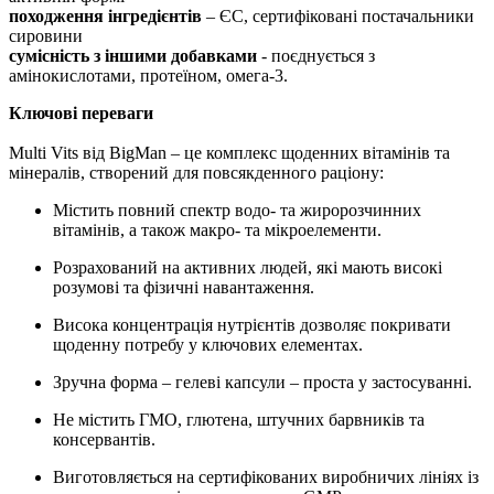
походження інгредієнтів
– ЄС, сертифіковані постачальники
сировини
сумісність з іншими добавками
- поєднується з
амінокислотами, протеїном, омега-3.
Ключові переваги
Multi Vits від BigMan – це комплекс щоденних вітамінів та
мінералів, створений для повсякденного раціону:
Містить повний спектр водо- та жиророзчинних
вітамінів, а також макро- та мікроелементи.
Розрахований на активних людей, які мають високі
розумові та фізичні навантаження.
Висока концентрація нутрієнтів дозволяє покривати
щоденну потребу у ключових елементах.
Зручна форма – гелеві капсули – проста у застосуванні.
Не містить ГМО, глютена, штучних барвників та
консервантів.
Виготовляється на сертифікованих виробничих лініях із