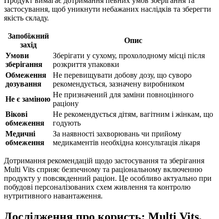
Продукт вимагає дотримання певних умов зберігання та
застосування, щоб уникнути небажаних наслідків та зберегти
якість складу.
Запобіжний
Опис
захід
Умови
Зберігати у сухому, прохолодному місці після
зберігання
розкриття упаковки
Обмеження
Не перевищувати добову дозу, що суворо
дозування
рекомендується, зазначену виробником
Не призначений для заміни повноцінного
Не є заміною
раціону
Вікові
Не рекомендується дітям, вагітним і жінкам, що
обмеження
годують
Медичні
За наявності захворювань чи прийому
обмеження
медикаментів необхідна консультація лікаря
Дотримання рекомендацій щодо застосування та зберігання
Multi Vits сприяє безпечному та раціональному включенню
продукту у повсякденний раціон. Це особливо актуально при
побудові персоналізованих схем живлення та контролю
нутритивного навантаження.
Дослідження про користь: Multi Vits,