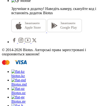
Зручніше в додатку!
Наведіть камеру, скануйте код і
встановіть додаток Biotus
Завантажити
Завантажити
Apple Store
Google Play
© 2014-2026 Biotus. Авторські права зареєстровані і
охороняються законом!
biotus.
kz
Biotus.
md
Biotus.
uz
Biotus.
ge