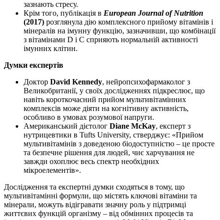
зазнають стресу.
Крім того, публікація в
European Journal of Nutrition
(2017)
розглянула
дію
комплексного прийому вітамінів і
мінералів на імунну функцію, зазначивши, що комбінації
з вітамінами D і C сприяють нормальній активності
імунних клітин.
Думки експертів
Доктор
David Kennedy
, нейропсихофармаколог з
Великобританії, у своїх дослідженнях підкреслює, що
навіть короткочасний прийом мультивітамінних
комплексів може
діяти
на когнітивну активність,
особливо в умовах розумової напруги.
Американський дієтолог
Diane McKay
, експерт з
нутрицевтики в Tufts University, стверджує: «Прийом
мультивітамінів з доведеною біодоступністю – це просте
та безпечне рішення для людей, чиє харчування не
завжди охоплює весь спектр необхідних
мікроелементів».
Дослідження та експертні думки сходяться в тому, що
мультивітамінні формули, що містять ключові вітаміни та
мінерали, можуть відігравати значну роль у
підтримці
життєвих функцій організму – від обмінних процесів та