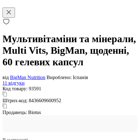
Мультивітаміни та мінерали,
Multi Vits, BigMan, щоденні,
60 гелевих капсул
від
BigMan Nutrition
Вироблено:
Іспанія
11 відгуки
Код товару:
93591
Штрих-код:
8436609600952
Продавець:
Biotus
В наявності