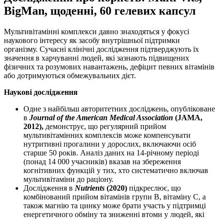
BigMan, щоденні, 60 гелевих капсул
Мультивітамінні комплекси давно знаходяться у фокусі
наукового інтересу як засобу внутрішньої підтримки
організму. Сучасні клінічні дослідження підтверджують їх
значення в харчуванні людей, які зазнають підвищених
фізичних та розумових навантажень, дефіцит певних вітамінів
або дотримуються обмежувальних дієт.
Наукові дослідження
Одне з найбільш авторитетних досліджень, опубліковане
в
Journal of the American Medical Association
(JAMA,
2012),
демонструє, що регулярний прийом
мультивітамінних комплексів може компенсувати
нутритивні прогалини у дорослих, включаючи осіб
старше 50 років. Аналіз даних на 14-річному періоді
(понад 14 000 учасників) вказав на збереження
когнітивних функцій у тих, хто систематично включав
мультивітаміни до раціону.
Дослідження в
Nutrients
(2020)
підкреслює, що
комбінований прийом вітамінів групи B, вітаміну C, а
також магнію та цинку може брати участь у підтримці
енергетичного обміну та зниженні втоми у людей, які