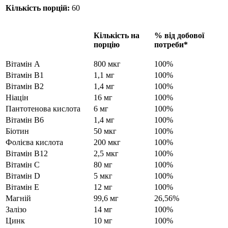
Кількість порцій:
60
Кількість на
% від добової
порцію
потреби*
Вітамін A
800 мкг
100%
Вітамін B1
1,1 мг
100%
Вітамін B2
1,4 мг
100%
Ніацін
16 мг
100%
Пантотенова кислота
6 мг
100%
Вітамін B6
1,4 мг
100%
Біотин
50 мкг
100%
Фолієва кислота
200 мкг
100%
Вітамін B12
2,5 мкг
100%
Вітамін C
80 мг
100%
Вітамін D
5 мкг
100%
Вітамін E
12 мг
100%
Магній
99,6 мг
26,56%
Залізо
14 мг
100%
Цинк
10 мг
100%