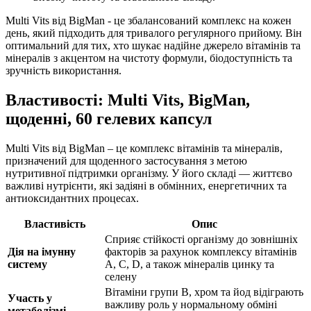
Multi Vits від BigMan - це збалансований комплекс на кожен
день, який підходить для тривалого регулярного прийому. Він
оптимальний для тих, хто шукає надійне джерело вітамінів та
мінералів з акцентом на чистоту формули, біодоступність та
зручність використання.
Властивості: Multi Vits, BigMan,
щоденні, 60 гелевих капсул
Multi Vits від BigMan – це комплекс вітамінів та мінералів,
призначений для щоденного застосування з метою
нутритивної підтримки організму. У його складі — життєво
важливі нутрієнти, які задіяні в обмінних, енергетичних та
антиоксидантних процесах.
Властивість
Опис
Сприяє стійкості організму до зовнішніх
Дія на імунну
факторів за рахунок комплексу вітамінів
систему
A, C, D, а також мінералів цинку та
селену
Вітаміни групи B, хром та йод відіграють
Участь у
важливу роль у нормальному обміні
метаболізмі