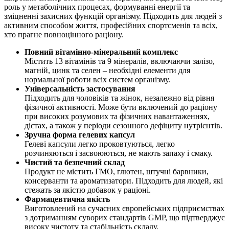
роль у метаболічних процесах, формуванні енергії та
зміцненні захисних функцій організму. Підходить для людей з
активним способом життя, професійних спортсменів та всіх,
хто прагне повноцінного раціону.
Повний вітамінно-мінеральний комплекс
Містить 13 вітамінів та 9 мінералів, включаючи залізо,
магній, цинк та селен – необхідні елементи для
нормальної роботи всіх систем організму.
Універсальність застосування
Підходить для чоловіків та жінок, незалежно від рівня
фізичної активності. Може бути включений до раціону
при високих розумових та фізичних навантаженнях,
дієтах, а також у періоди сезонного дефіциту нутрієнтів.
Зручна форма гелевих капсул
Гелеві капсули легко проковтуються,
легко
розчиняються і засвоюються, не мають запаху і смаку.
Чистий та безпечний склад
Продукт не містить ГМО, глютен, штучні барвники,
консерванти та ароматизатори. Підходить для людей, які
стежать за якістю добавок у раціоні.
Фармацевтична якість
Виготовлений на сучасних європейських підприємствах
з дотриманням суворих стандартів GMP, що підтверджує
високу чистоту та стабільність складу.