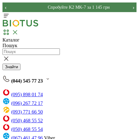
‹
›
Спробуйте K2 MK-7 за 1 145 грн
Каталог
Пошук
Знайти
(044) 545 77 23
(095) 898 01 74
(096) 267 72 17
(093) 771 66 50
(050) 468 55 52
(050) 468 55 54
(067) 461 47 96
Viber