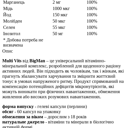
Марганець
2 мг
100%
Мідь
1000 мкг
100%
Йод
150 мкг
100%
Молібден
50 мкг
100%
Селен
55 мкг
100%
Інозитол
50 мг
100%
* Добова потреба не
визначена
Опис
Multi Vits
від
BigMan
– це універсальний вітамінно-
мінеральний комплекс, розроблений для щоденного раціону
активних людей. Він підходить як чоловікам, так і жінкам, які
прагнуть збалансувати харчування та
зміцнити
життєвий
тонус в умовах напруженого ритму. Продукт спрямований на
компенсацію потенційних дефіцитів мікронутрієнтів, які
можуть виникати при фізичних навантаженнях, обмеження
живлення або високих розумових навантаженнях.
форма випуску
- гелеві капсули (перлини)
обсяг
- 60 капсул на упаковку
обмеження за віком
– дорослим з 18 років
натуральне джерело
- вітаміни та мінерали в біологічно
активній формі