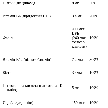
Ніацин (ніацинамід)
8 мг
50%
Вітамін B6 (піридоксин HCl)
3,4 мг
200%
400 мкг
DFE
Фолат
(240 мкг
100%
фолієвої
кислоти)
Вітамін B12 (ціанокобаламін)
7,2 мкг
300%
Біотин
30 мкг
100%
Пантотенова кислота (пантотенат D-
5 мг
100%
кальцію)
Йод (йодид калію)
150 мкг
100%