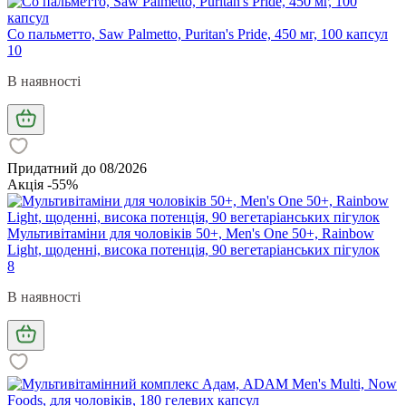
Со пальметто, Saw Palmetto, Puritan's Pride, 450 мг, 100 капсул
10
В наявності
Придатний до 08/2026
Акція -55%
Мультивітаміни для чоловіків 50+, Men's One 50+, Rainbow
Light, щоденні, висока потенція, 90 вегетаріанських пігулок
8
В наявності