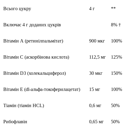
Всього цукру
4 г
**
Включає 4 г доданих цукрів
8% †
Вітамін А (ретинілпальмітат)
900 мкг
100%
Вітамін С (аскорбінова кислота)
112,5 мг
125%
Вітамін D3 (холекальциферол)
30 мкг
150%
Вітамін Е (dl-альфа-токоферилацетат)
15 мг
100%
Тіамін (тіамін HCL)
0,6 мг
50%
Рибофлавін
0,65 мг
50%