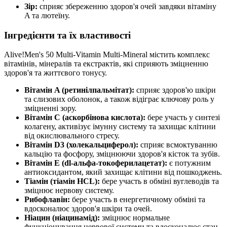
Зір:
сприяє збереженню здоров'я очей завдяки вітаміну
A та лютеїну.
Інгредієнти та їх властивості
Alive!Men's 50 Multi-Vitamin Multi-Mineral містить комплекс
вітамінів, мінералів та екстрактів, які сприяють зміцненню
здоров'я та життєвого тонусу.
Вітамін A (ретинілпальмітат):
сприяє здоров'ю шкіри
та слизових оболонок, а також відіграє ключову роль у
зміцненні зору.
Вітамін C (аскорбінова кислота):
бере участь у синтезі
колагену, активізує імунну систему та захищає клітини
від окислювального стресу.
Вітамін D3 (холекальциферол):
сприяє всмоктуванню
кальцію та фосфору, зміцнюючи здоров'я кісток та зубів.
Вітамін Е (dl-альфа-токоферилацетат):
є потужним
антиоксидантом, який захищає клітини від пошкоджень.
Тіамін (тіамін HCL):
бере участь в обміні вуглеводів та
зміцнює нервову систему.
Рибофлавін:
бере участь в енергетичному обміні та
вдосконалює здоров'я шкіри та очей.
Ніацин (ніацинамід):
зміцнює нормальне
функціонування нервової системи та вдосконалює стан