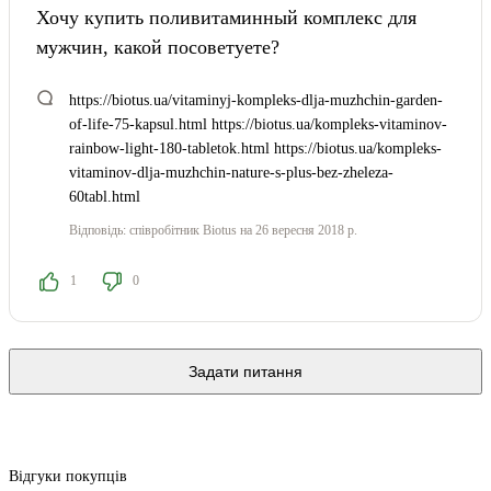
Хочу купить поливитаминный комплекс для
мужчин, какой посоветуете?
https://biotus.ua/vitaminyj-kompleks-dlja-muzhchin-garden-
of-life-75-kapsul.html https://biotus.ua/kompleks-vitaminov-
rainbow-light-180-tabletok.html https://biotus.ua/kompleks-
vitaminov-dlja-muzhchin-nature-s-plus-bez-zheleza-
60tabl.html
Відповідь:
співробітник Biotus
на 26 вересня 2018 р.
1
0
Задати питання
Відгуки покупців