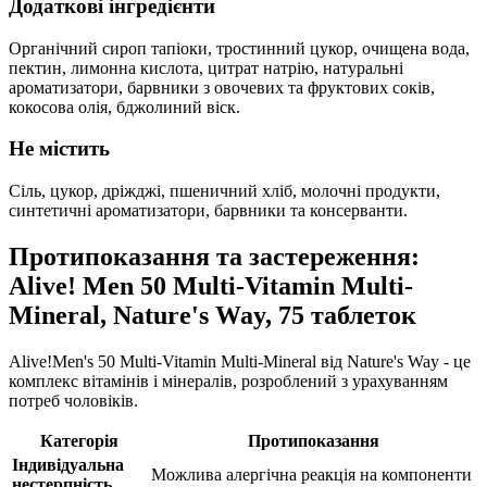
Додаткові інгредієнти
Органічний сироп тапіоки, тростинний цукор, очищена вода,
пектин, лимонна кислота, цитрат натрію, натуральні
ароматизатори, барвники з овочевих та фруктових соків,
кокосова олія, бджолиний віск.
Не містить
Сіль, цукор, дріжджі, пшеничний хліб, молочні продукти,
синтетичні ароматизатори, барвники та консерванти.
Протипоказання та застереження:
Alive! Men 50 Multi-Vitamin Multi-
Mineral, Nature's Way, 75 таблеток
Alive!Men's 50 Multi-Vitamin Multi-Mineral від Nature's Way - це
комплекс вітамінів і мінералів, розроблений з урахуванням
потреб чоловіків.
Категорія
Протипоказання
Індивідуальна
Можлива алергічна реакція на компоненти
нестерпність