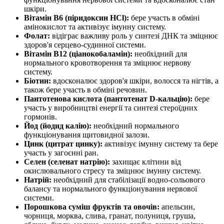
шкіри.
Вітамін B6 (піридоксин HCl):
бере участь в обміні
амінокислот та активізує імунну систему.
Фолат:
відіграє важливу роль у синтезі ДНК та зміцнює
здоров'я серцево-судинної системи.
Вітамін B12 (ціанокобаламін):
необхідний для
нормального кровотворення та зміцнює нервову
систему.
Біотин:
вдосконалює здоров'я шкіри, волосся та нігтів, а
також бере участь в обміні речовин.
Пантотенова кислота (пантотенат D-кальцію):
бере
участь у виробництві енергії та синтезі стероїдних
гормонів.
Йод (йодид калію):
необхідний нормального
функціонування щитовидної залози.
Цинк (цитрат цинку):
активізує імунну систему та бере
участь у загоєнні ран.
Селен (селенат натрію):
захищає клітини від
окислювального стресу та зміцнює імунну систему.
Натрій:
необхідний для стабілізації водно-сольового
балансу та нормального функціонування нервової
системи.
Порошкова суміш фруктів та овочів:
апельсин,
чорниця, морква, слива, гранат, полуниця, груша,