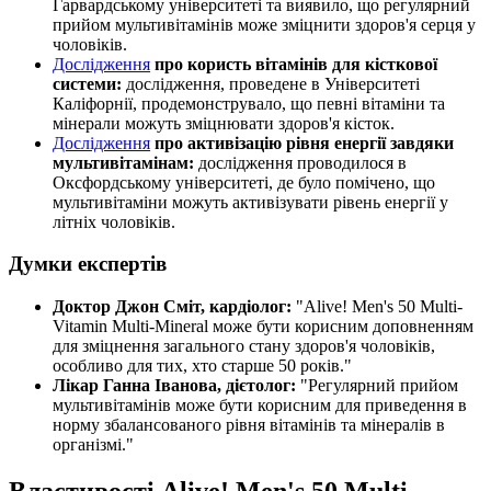
Гарвардському університеті та виявило, що регулярний
прийом мультивітамінів може зміцнити здоров'я серця у
чоловіків.
Дослідження
про користь вітамінів для кісткової
системи:
дослідження, проведене в Університеті
Каліфорнії, продемонструвало, що певні вітаміни та
мінерали можуть зміцнювати здоров'я кісток.
Дослідження
про активізацію рівня енергії завдяки
мультивітамінам:
дослідження проводилося в
Оксфордському університеті, де було помічено, що
мультивітаміни можуть активізувати рівень енергії у
літніх чоловіків.
Думки експертів
Доктор Джон Сміт, кардіолог:
"Alive! Men's 50 Multi-
Vitamin Multi-Mineral може бути корисним доповненням
для зміцнення загального стану здоров'я чоловіків,
особливо для тих, хто старше 50 років."
Лікар Ганна Іванова, дієтолог:
"Регулярний прийом
мультивітамінів може бути корисним для приведення в
норму збалансованого рівня вітамінів та мінералів в
організмі."
Властивості Alive! Men's 50 Multi-