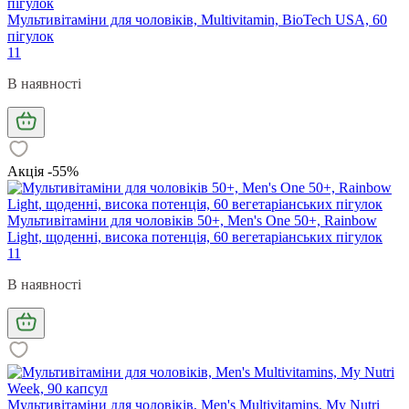
Мультивітаміни для чоловіків, Multivitamin, BioTech USA, 60
пігулок
11
В наявності
Акція -55%
Мультивітаміни для чоловіків 50+, Men's One 50+, Rainbow
Light, щоденні, висока потенція, 60 вегетаріанських пігулок
11
В наявності
Мультивітаміни для чоловіків, Men's Multivitamins, My Nutri