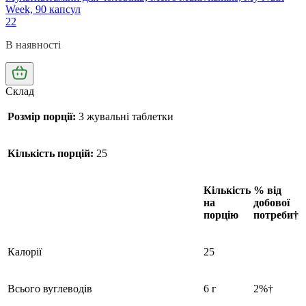
Week, 90 капсул
22
В наявності
Склад
Розмір порції:
3 жувальні таблетки
Кількість порцій:
25
Кількість
% від
на
добової
порцію
потреби†
Калорії
25
Всього вуглеводів
6 г
2%†