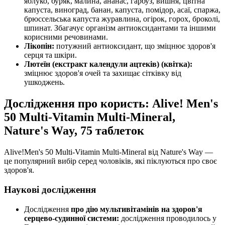
яблуко, буряк, малина, ананас, гарбуз, вишня, цвітна
капуста, виноград, банан, капуста, помідор, асаї, спаржа,
брюссельська капуста журавлина, огірок, горох, броколі,
шпинат. Збагачує організм антиоксидантами та іншими
корисними речовинами.
Лікопін:
потужний антиоксидант, що зміцнює здоров'я
серця та шкіри.
Лютеїн (екстракт календули ацтеків) (квітка):
зміцнює здоров'я очей та захищає сітківку від
ушкоджень.
Дослідження про користь: Alive! Men's
50 Multi-Vitamin Multi-Mineral,
Nature's Way, 75 таблеток
Alive!Men's 50 Multi-Vitamin Multi-Mineral від Nature's Way —
це популярний вибір серед чоловіків, які піклуються про своє
здоров'я.
Наукові дослідження
Дослідження
про дію мультивітамінів на здоров'я
серцево-судинної системи:
дослідження проводилось у