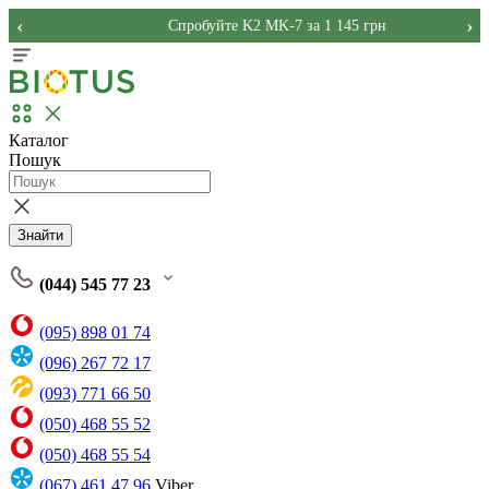
‹
›
Спробуйте K2 MK-7 за 1 145 грн
Каталог
Пошук
Знайти
(044) 545 77 23
(095) 898 01 74
(096) 267 72 17
(093) 771 66 50
(050) 468 55 52
(050) 468 55 54
(067) 461 47 96
Viber