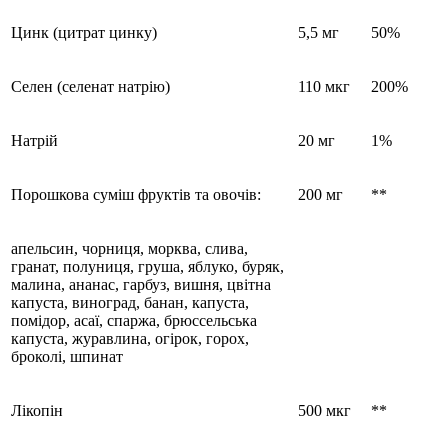
Цинк (цитрат цинку)
5,5 мг
50%
Селен (селенат натрію)
110 мкг
200%
Натрій
20 мг
1%
Порошкова суміш фруктів та овочів:
200 мг
**
апельсин, чорниця, морква, слива,
гранат, полуниця, груша, яблуко, буряк,
малина, ананас, гарбуз, вишня, цвітна
капуста, виноград, банан, капуста,
помідор, асаї, спаржа, брюссельська
капуста, журавлина, огірок, горох,
броколі, шпинат
Лікопін
500 мкг
**