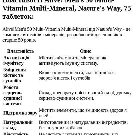
Vitamin Multi-Mineral, Nature's Way, 75
таблеток:
Alive!Men's 50 Multi-Vitamin Multi-Mineral від Nature's Way - це
комплекс вітамінів і мінералів, розроблений для чоловіків
старше 50 років.
Властивість
Опис
Активізація
Містить вітаміни та мінерали, які
імунітету
активізують імунну систему.
Зміцнення
Включає компоненти, які зміцнюють
кісток та
здоров'я кісток і суглобів.
суглобів
Робота
серцево-
Склад препарату орієнтований на підтримку
судинної
серцево-судинної системи.
системи
Містить елементи, що зміцнюють здоров'я
Підтримка зору
очей.
Натуральний
Виготовлений із натуральних інгредієнтів,
склад
без штучних добавок.
Відсутність
Не містить глютен та консерванти, що