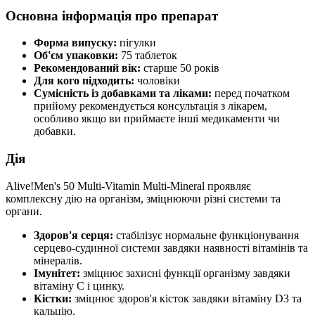
Основна інформація про препарат
Форма випуску:
пігулки
Об'єм упаковки:
75 таблеток
Рекомендований вік:
старше 50 років
Для кого підходить:
чоловіки
Сумісність із добавками та ліками:
перед початком
прийому рекомендується консультація з лікарем,
особливо якщо ви приймаєте інші медикаменти чи
добавки.
Дія
Alive!Men's 50 Multi-Vitamin Multi-Mineral проявляє
комплексну дію на організм, зміцнюючи різні системи та
органи.
Здоров'я серця:
стабілізує нормальне функціонування
серцево-судинної системи завдяки наявності вітамінів та
мінералів.
Імунітет:
зміцнює захисні функції організму завдяки
вітаміну C і цинку.
Кістки:
зміцнює здоров'я кісток завдяки вітаміну D3 та
кальцію.