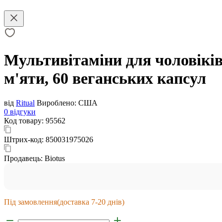
Мультивітаміни для чоловіків 1
м'яти, 60 веганських капсул
від
Ritual
Вироблено:
США
0 відгуки
Код товару:
95562
Штрих-код:
850031975026
Продавець:
Biotus
Під замовлення
(доставка 7-20 днів)