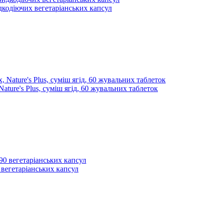
видкодіючих вегетаріанських капсул
ture's Plus, суміш ягід, 60 жувальних таблеток
 вегетаріанських капсул