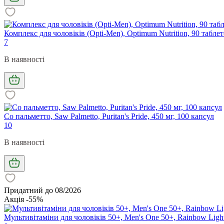
Комплекс для чоловіків (Opti-Men), Optimum Nutrition, 90 табле
7
В наявності
Со пальметто, Saw Palmetto, Puritan's Pride, 450 мг, 100 капсул
10
В наявності
Придатний до 08/2026
Акція -55%
Мультивітаміни для чоловіків 50+, Men's One 50+, Rainbow Light