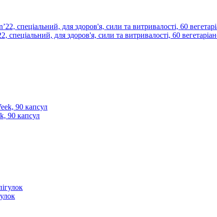
, спеціальний, для здоров'я, сили та витривалості, 60 вегетаріан
k, 90 капсул
гулок