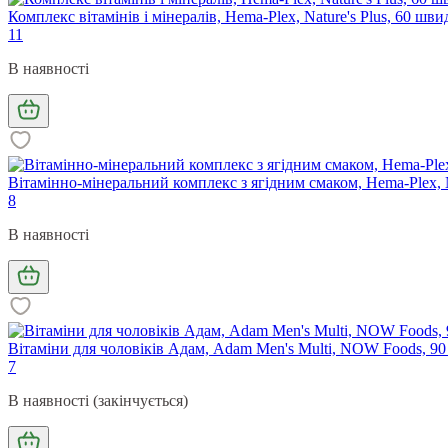
Комплекс вітамінів і мінералів, Hema-Plex, Nature's Plus, 60 ш
11
В наявності
Вітамінно-мінеральний комплекс з ягідним смаком, Hema-Plex, Na
8
В наявності
Вітаміни для чоловіків Адам, Adam Men's Multi, NOW Foods, 90
7
В наявності (закінчується)