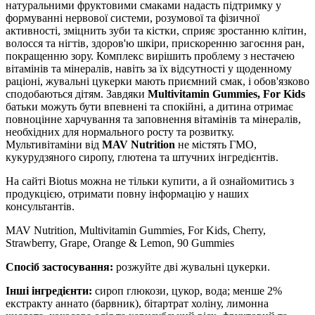
натуральними фруктовими смаками надасть підтримку у
формуванні нервової системи, розумової та фізичної
активності, зміцнить зуби та кістки, сприяє зростанню клітин,
волосся та нігтів, здоров'ю шкіри, прискоренню загоєння ран,
покращенню зору. Комплекс вирішить проблему з нестачею
вітамінів та мінералів, навіть за їх відсутності у щоденному
раціоні, жувальні цукерки мають приємний смак, і обов'язково
сподобаються дітям. Завдяки
Multivitamin Gummies, For Kids
батьки можуть бути впевнені та спокійні, а дитина отримає
повноцінне харчування та заповнення вітамінів та мінералів,
необхідних для нормального росту та розвитку.
Мультивітаміни від
MAV Nutrition
не містять ГМО,
кукурудзяного сиропу, глютена та штучних інгредієнтів.
На сайті Biotus можна не тільки купити, а й ознайомитись з
продукцією, отримати повну інформацію у наших
консультантів.
MAV Nutrition, Multivitamin Gummies, For Kids, Cherry,
Strawberry, Grape, Orange & Lemon, 90 Gummies
Спосіб застосування:
розжуйте дві жувальні цукерки.
Інші інгредієнти:
си
роп глюкози, цукор, вода; менше 2%
екстракту аннато (барвник), бітартрат холіну, лимонна