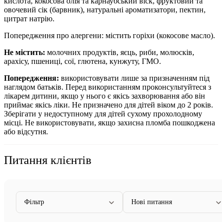
кислота, кокосова олія та карнаубський віск, фруктовий та
овочевий сік (барвник), натуральні ароматизатори, пектин,
цитрат натрію.
Попередження про алергени: містить горіхи (кокосове масло).
Не містить:
молочних продуктів, яєць, риби, молюсків,
арахісу, пшениці, сої, глютена, кунжуту, ГМО.
Попередження:
використовувати лише за призначенням під
наглядом батьків. Перед використанням проконсультуйтеся з
лікарем дитини, якщо у нього є якісь захворювання або він
приймає якісь ліки. Не призначено для дітей віком до 2 років.
Зберігати у недоступному для дітей сухому прохолодному
місці. Не використовувати, якщо захисна пломба пошкоджена
або відсутня.
Питання клієнтів
Фільтр
Нові питання