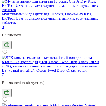
Мультивітаміни для дітей від 10 років, One-A-Day Kids,
BioTech USA, зі смаком полуниці та малини, 90 жувальних
таблеток
9
В наявності
ДГК (докозагексаєнова кислота) із олії водоростей та вітамін
D3, краплі для дітей, Ocean Twod Drop, Orzax, 30 мл
7
В наявності (закінчується)