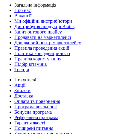
Загальна інформація
Про нас
Вакансії
Ми офіційні дистриб’ютори
Дистрибуція продукції Biotus
Запит оптового прайсу
Продавати на маркетплейсі
Довідковий центр маркетплейсу
Правила проведення акцій
Політика конфіденційності
Правила користування
Підбір вітамінів
Тренди
Покупцеві
Акції
Знижки
Доставка
Оплата та повернення
Програма лояльності
Бонусна програма
Реферальна програма
Гарантія якості
Поширені питання
Залиште відгук про магазин