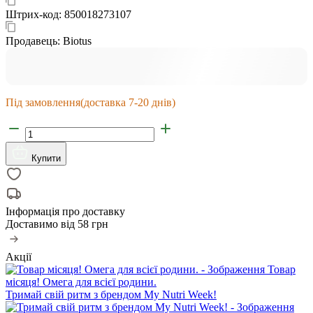
Штрих-код:
850018273107
Продавець:
Biotus
Під замовлення
(доставка 7-20 днів)
Купити
Інформація про доставку
Доставимо від
58 грн
Акції
Товар
місяця! Омега для всієї родини.
Тримай свій ритм з брендом My Nutri Week!