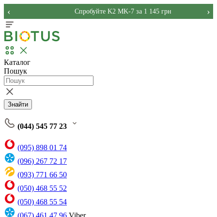
‹
›
Спробуйте K2 MK-7 за 1 145 грн
Каталог
Пошук
Знайти
(044) 545 77 23
(095) 898 01 74
(096) 267 72 17
(093) 771 66 50
(050) 468 55 52
(050) 468 55 54
(067) 461 47 96
Viber