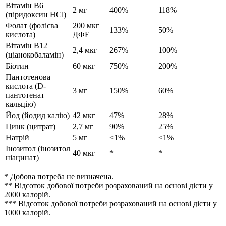
Вітамін B6
2 мг
400%
118%
(піридоксин HCl)
Фолат (фолієва
200 мкг
133%
50%
кислота)
ДФЕ
Вітамін B12
2,4 мкг
267%
100%
(ціанокобаламін)
Біотин
60 мкг
750%
200%
Пантотенова
кислота (D-
3 мг
150%
60%
пантотенат
кальцію)
Йод (йодид калію)
42 мкг
47%
28%
Цинк (цитрат)
2,7 мг
90%
25%
Натрій
5 мг
<1%
<1%
Інозитол (інозитол
40 мкг
*
*
ніацинат)
* Добова потреба не визначена.
** Відсоток добової потреби розрахований на основі дієти у
2000 калорій.
*** Відсоток добової потреби розрахований на основі дієти у
1000 калорій.