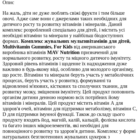
Опис
На жаль, діти не дуже люблять свіжі фрукти і тим більше
овочі. Адже саме вони є джерелами таких необхідних для
дитячого росту та розвитку вітамінів і мінералів. Даний
комплекс розроблений спеціально для дітей, і містить усі
необхідні вітаміни та мінерали у найбільш біодоступних
формах.
Комплекс жувальних мультивітамінів для дітей,
Multivitamin Gummies, For Kids
від американського
виробника вітамінів
MAV Nutrition
призначений для
нормального розвитку, росту та міцного дитячого імунітету.
Здоровий рівень вітамінів і щоденне їх надходження дуже
важливо в будь-якому віці, особливо для молодого організму,
що росте. Вітаміни та мінерали беруть участь у метаболічних
процесах, беруть участь у розвитку, формуванні та
відновленні м'язових, кісткових та сполучних тканин, для
розвитку мозку, зміцнення імунітету. Цей продукт поповнить
організм дитини денною нормою всіх потрібних йому
вітамінів і мінералів. Цей продукт містить вітамін А для
здоров'я очей, вітаміни для підтримки метаболізму, вітаміни С,
D для підтримки імунної функції. Також до складу цього
продукту входять йод, магній, калій, кальцій, фолієва кислота
та багато інших мікроелементів, які необхідні для
повноцінного розвитку та здоров'я дитини. Комплекс у формі
натуральних безглютенових жувальних цукерок з