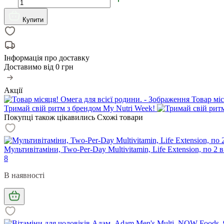
Купити
Інформація про доставку
Доставимо від
0 грн
Акції
Товар міс
Тримай свій ритм з брендом My Nutri Week!
Покупці також цікавились
Схожі товари
Мультивітаміни, Two-Per-Day Multivitamin, Life Extension, по 2 в
8
В наявності