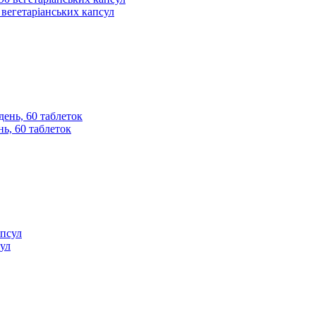
 вегетаріанських капсул
нь, 60 таблеток
сул