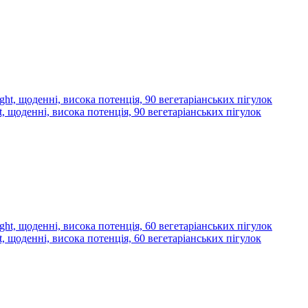
, щоденні, висока потенція, 90 вегетаріанських пігулок
, щоденні, висока потенція, 60 вегетаріанських пігулок