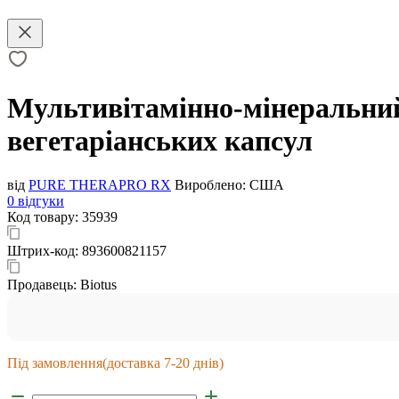
Мультивітамінно-мінеральний 
вегетаріанських капсул
від
PURE THERAPRO RX
Вироблено:
США
0 відгуки
Код товару:
35939
Штрих-код:
893600821157
Продавець:
Biotus
Під замовлення
(доставка 7-20 днів)