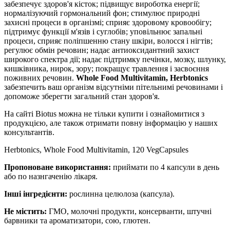
забезпечує здоров'я кісток; підвищує вироботка енергії;
нормалізуючий гормональний фон; стимулює природні
захисні процеси в організмі; сприяє здоровому кровообігу;
підтримує функції м'язів і суглобів; уповільнює запальні
процеси, сприяє поліпшенню стану шкіри, волосся і нігтів;
регулює обмін речовин; надає антиоксидантний захист
широкого спектра дії; надає підтримку печінки, мозку, шлунку,
кишківника, нирок, зору; покращує травлення і засвоєння
поживних речовин.
Whole Food Multivitamin, Herbtonics
забезпечить ваш організм відсутніми пітельнимі речовинами і
допоможе зберегти
загальний стан здоров'я.
На сайті Biotus можна не тільки купити і ознайомитися з
продукцією, але також отримати повну інформацію у наших
консультантів.
Herbtonics, Whole Food Multivitamin, 120 VegCapsules
Пропоноване використання:
приймати по 4 капсули в день
або по назнгаченію лікаря.
Інші інгредієнти:
рослинна целюлоза (капсула).
Не містить:
ГМО, молочні продукти, консерванти, штучні
барвники та ароматизатори, сою, глютен.