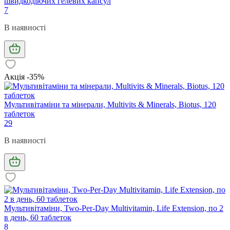
швидкодіючих гелевих капсул
7
В наявності
Акція -35%
Мультивітаміни та мінерали, Multivits & Minerals, Biotus, 120
таблеток
29
В наявності
Мультивітаміни, Two-Per-Day Multivitamin, Life Extension, по 2
в день, 60 таблеток
8