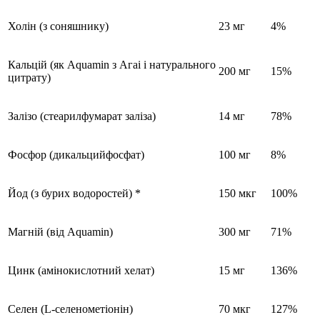
Холін (з соняшнику)
23 мг
4%
Кальцій (як Aquamin з Агаі і натурального
200 мг
15%
цитрату)
Залізо (стеарилфумарат заліза)
14 мг
78%
Фосфор (дикальцийфосфат)
100 мг
8%
Йод (з бурих водоростей) *
150 мкг
100%
Магній (від Aquamin)
300 мг
71%
Цинк (амінокислотний хелат)
15 мг
136%
Селен (L-селенометіонін)
70 мкг
127%