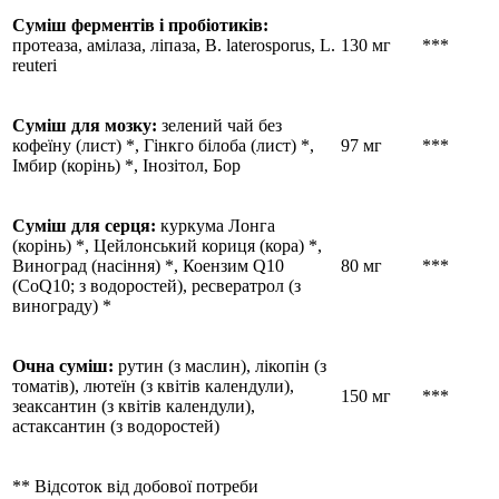
Суміш ферментів і пробіотиків:
протеаза, амілаза, ліпаза, B. laterosporus, L.
130 мг
***
reuteri
Суміш для мозку:
зелений чай без
кофеїну (лист) *, Гінкго білоба (лист) *,
97 мг
***
Імбир (корінь) *, Інозітол, Бор
Суміш для серця:
куркума Лонга
(корінь) *, Цейлонський кориця (кора) *,
Виноград (насіння) *, Коензим Q10
80 мг
***
(CoQ10; з водоростей), ресвератрол (з
винограду) *
Очна суміш:
рутин (з маслин), лікопін (з
томатів), лютеїн (з квітів календули),
150 мг
***
зеаксантин (з квітів календули),
астаксантин (з водоростей)
** Відсоток від добової потреби