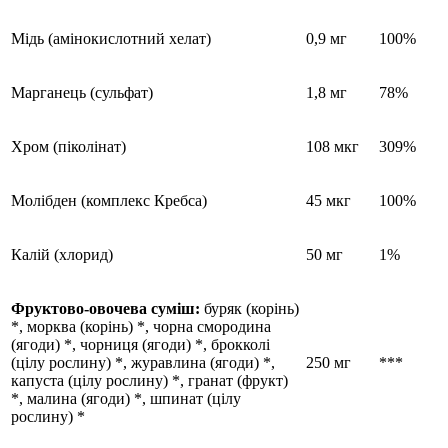
Мідь (амінокислотний хелат)
0,9 мг
100%
Марганець (сульфат)
1,8 мг
78%
Хром (піколінат)
108 мкг
309%
Молібден (комплекс Кребса)
45 мкг
100%
Калій (хлорид)
50 мг
1%
Фруктово-овочева суміш:
буряк (корінь)
*, морква (корінь) *, чорна смородина
(ягоди) *, чорниця (ягоди) *, брокколі
(цілу рослину) *, журавлина (ягоди) *,
250 мг
***
капуста (цілу рослину) *, гранат (фрукт)
*, малина (ягоди) *, шпинат (цілу
рослину) *