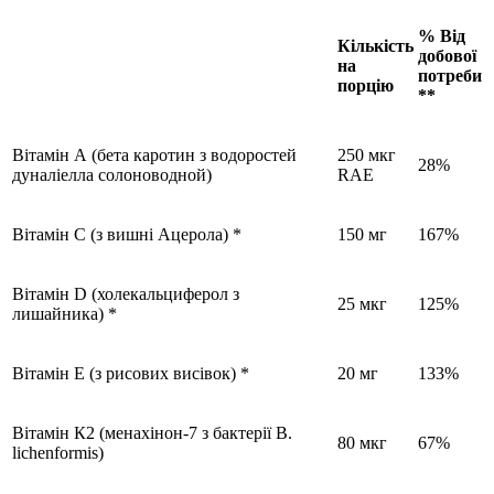
% Від
Кількість
добової
на
потреби
порцію
**
Вітамін А
(бета
каротин з водоростей
250 мкг
28%
дуналіелла солоноводной)
RAE
Вітамін С (з вишні Ацерола) *
150 мг
167%
Вітамін D (холекальциферол з
25 мкг
125%
лишайника) *
Вітамін Е (з рисових
висівок) *
20 мг
133%
Вітамін К2 (менахінон-7 з бактерії B.
80 мкг
67%
lichenformis)