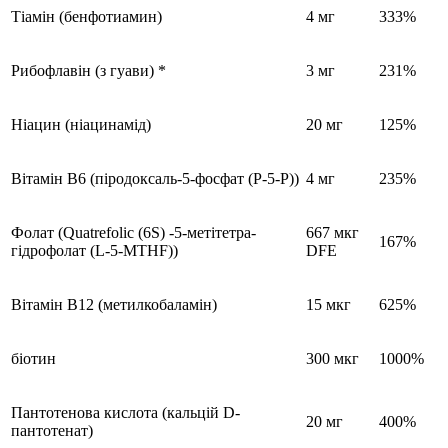
Тіамін (бенфотиамин)
4 мг
333%
Рибофлавін (з гуави) *
3 мг
231%
Ніацин (ніацинамід)
20 мг
125%
Вітамін В6 (піродоксаль-5-фосфат (P-5-P))
4 мг
235%
Фолат (Quatrefolic (6S) -5-метітетра-
667 мкг
167%
гідрофолат (L-5-MTHF))
DFE
Вітамін В12 (метилкобаламін)
15 мкг
625%
біотин
300 мкг
1000%
Пантотенова кислота
(кальцій D-
20 мг
400%
пантотенат)