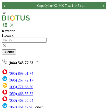
‹
›
Спробуйте K2 MK-7 за 1 145 грн
Каталог
Пошук
Знайти
(044) 545 77 23
(095) 898 01 74
(096) 267 72 17
(093) 771 66 50
(050) 468 55 52
(050) 468 55 54
(067) 461 47 96
Viber