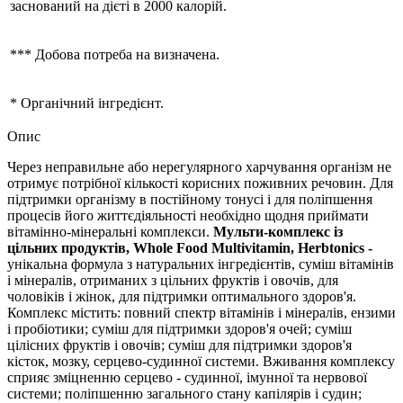
заснований на дієті в 2000 калорій.
*** Добова потреба на визначена.
* Органічний інгредієнт.
Опис
Через неправильне або нерегулярного харчування організм не
отримує потрібної кількості корисних поживних речовин. Для
підтримки організму в постійному тонусі і для поліпшення
процесів його життєдіяльності необхідно щодня приймати
вітамінно-мінеральні комплекси.
Мульти-комплекс із
цільних продуктів, Whole Food Multivitamin, Herbtonics -
унікальна формула з натуральних інгредієнтів, суміш вітамінів
і мінералів, отриманих з цільних фруктів і овочів, для
чоловіків і жінок, для підтримки оптимального здоров'я.
Комплекс містить:
повний спектр вітамінів і мінералів, ензими
і пробіотики; суміш для підтримки здоров'я очей; суміш
цілісних фруктів і овочів; суміш для підтримки здоров'я
кісток, мозку, серцево-судинної системи.
Вживання комплексу
сприяє зміцненню серцево - судинної, імунної та нервової
системи; поліпшенню загального стану капілярів і судин;