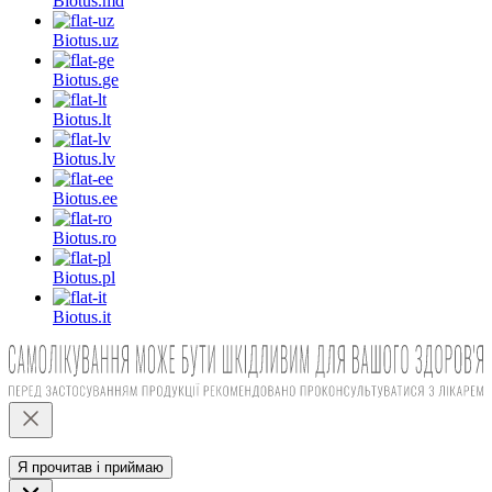
Biotus.
md
Biotus.
uz
Biotus.
ge
Biotus.
lt
Biotus.
lv
Biotus.
ee
Biotus.
ro
Biotus.
pl
Biotus.
it
Я прочитав і приймаю