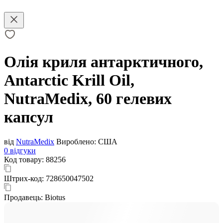
Олія криля антарктичного,
Antarctic Krill Oil,
NutraMedix, 60 гелевих
капсул
від
NutraMedix
Вироблено:
США
0 відгуки
Код товару:
88256
Штрих-код:
728650047502
Продавець:
Biotus