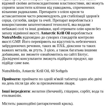
відомий своїми антиоксидантними властивостями, які можуть
сприяти захистити клітини від ушкоджень, спричинених
вільними радикалами. Препарати з олією криля та
астаксантином часто рекомендують для стабілізації здоров'я
серця, суглобів, шкіри та очей. Препарат виробляється з
використанням запатентованої технології, яка видаляє
небажані солі та інші домішки, щоб отримати олію криля без
запаху відмінної якості.
Antarctic Krill Oil
виробляється
NutraMedix
відповідно до суворих стандартів контролю
якості GMP. Його перевіряють на відсутність небезпечних
забруднюючих речовин, таких як ПХБ, діоксини та таких
важких металів, як ртуть. З цією, а також багатьма іншими
добавками, ви зможете ознайомитись на сайті Біотус.
Досвідчені консультанти зможуть підібрати продукт, що
підійде саме вам.
NutraMedix, Antarctic Krill Oil, 60 Softgels
Приймати:
приймати по одній м'якій таблетці один або двічі
на день після їди або за призначенням лікаря.
Інші інгредієнти
: желатин
(бичачий), гліцерин, сорбіт, вода та
етилванілін.
Містить: ракоподібні (антарктичний криль).