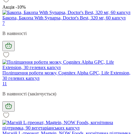
Акція -10%
Бакопа, Бaкoпa With Synapsa, Doctor's Best, 320 мг, 60 капсул
7
В наявності
Поліпшення роботи мозку, Cognitex Alpha GPC, Life Extension,
30 гелевих капсул
11
В наявності (закінчується)
Магній L-треонат, Magtein, NOW Foods, когнітивна підтримка,