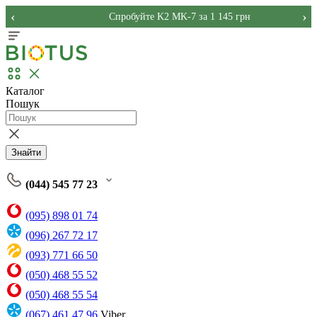
‹
›
Спробуйте K2 MK-7 за 1 145 грн
Каталог
Пошук
Знайти
(044) 545 77 23
(095) 898 01 74
(096) 267 72 17
(093) 771 66 50
(050) 468 55 52
(050) 468 55 54
(067) 461 47 96
Viber