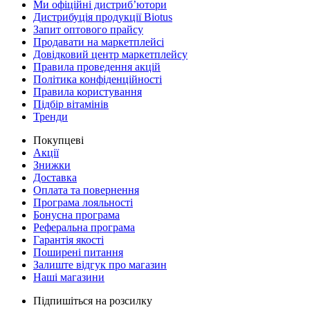
Ми офіційні дистриб’ютори
Дистрибуція продукції Biotus
Запит оптового прайсу
Продавати на маркетплейсі
Довідковий центр маркетплейсу
Правила проведення акцій
Політика конфіденційності
Правила користування
Підбір вітамінів
Тренди
Покупцеві
Акції
Знижки
Доставка
Оплата та повернення
Програма лояльності
Бонусна програма
Реферальна програма
Гарантія якості
Поширені питання
Залиште відгук про магазин
Наші магазини
Підпишіться на розсилку