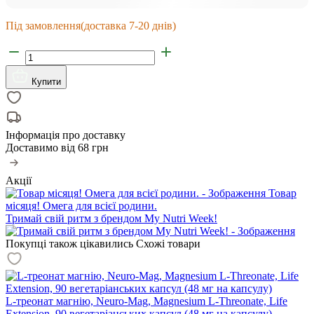
Під замовлення
(доставка 7-20 днів)
Купити
Інформація про доставку
Доставимо від
68 грн
Акції
Товар
місяця! Омега для всієї родини.
Тримай свій ритм з брендом My Nutri Week!
Покупці також цікавились
Схожі товари
L-треонат магнію, Neuro-Mag, Magnesium L-Threonate, Life
Extension, 90 вегетаріанських капсул (48 мг на капсулу)