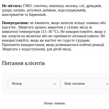
Не містить:
ГМО, глютена, пшениці, молока, сої, дріжджів,
цукру, натрію, штучних добавок, підсолоджувачів,
консервантів та барвників.
Попередження:
не вживати, якщо захисне кільце зламано або
відсутнє.
Зберігати щільно закритим у сухому місці за
кімнатної температури (15–30 °C).
Не використовуйте, якщо у
вас алергія на молюски або ви приймаєте антикоагулянти. Не
використовуйте, якщо ви вагітні чи годуєте грудьми.
Припиніть використання, якщо розвиваються побічні реакції.
Зберігати у недоступному для дітей місці.
Питання клієнтів
Фільтр
Нові питання
Немає питань