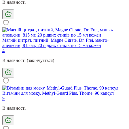
В наявності
Магній цитрат, питний, Magne Citrate, Dr. Frei, манго-
апельсин, 815 мг, 20 рідких стиків по 15 мл кожен
4
В наявності (закінчується)
Вітаміни для мозку, Methyl-Guard Plus, Thorne, 90 капсул
9
В наявності