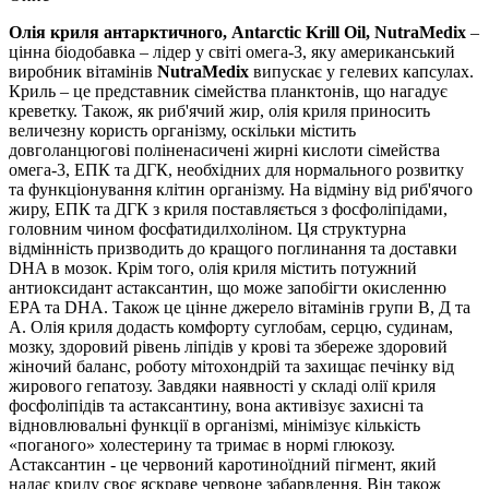
Олія криля антарктичного, Antarctic Krill Oil, NutraMedix
–
цінна біодобавка – лідер у світі омега-3, яку американський
виробник вітамінів
NutraMedix
випускає у гелевих капсулах.
Криль – це представник сімейства планктонів, що нагадує
креветку. Також, як риб'ячий жир, олія криля приносить
величезну користь організму, оскільки містить
довголанцюгові поліненасичені жирні кислоти сімейства
омега-3, ЕПК та ДГК, необхідних для нормального розвитку
та функціонування клітин організму. На відміну від риб'ячого
жиру, ЕПК та ДГК з криля поставляється з фосфоліпідами,
головним чином фосфатидилхоліном. Ця структурна
відмінність призводить до кращого поглинання та доставки
DHA в мозок. Крім того, олія криля містить потужний
антиоксидант астаксантин, що може запобігти окисленню
EPA та DHA. Також це цінне джерело вітамінів групи В, Д та
А. Олія криля додасть комфорту суглобам, серцю, судинам,
мозку, здоровий рівень ліпідів у крові та збереже здоровий
жіночий баланс, роботу мітохондрій та захищає печінку від
жирового гепатозу. Завдяки наявності у складі олії криля
фосфоліпідів та астаксантину, вона активізує захисні та
відновлювальні функції в організмі, мінімізує кількість
«поганого» холестерину та тримає в нормі глюкозу.
Астаксантин - це червоний каротиноїдний пігмент, який
надає крилу своє яскраве червоне забарвлення. Він також