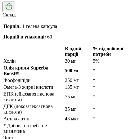
Склад
Порція:
1 гелева капсула
Порцій в упаковці:
60
В одній
% від добової
порції
потреби
Холін
30 мг
5%
Олія криля Superba
500 мг
*
Boost®
Фосфоліпіди
250 мг
*
Омега-3 жирні кислоти
135 мг
*
ЕПК (ейкозапентаєнова
75 мг
*
кислота)
ДГК (докозагексаєнова
35 мг
*
кислота)
Астаксантін
43 мкг
*
* Добова потреба не
визначена
Опис