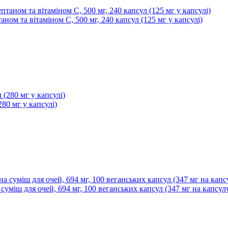
птаном та вітаміном C, 500 мг, 240 капсул (125 мг у капсулі)
280 мг у капсулі)
а суміш для очей, 694 мг, 100 веганських капсул (347 мг на капсул