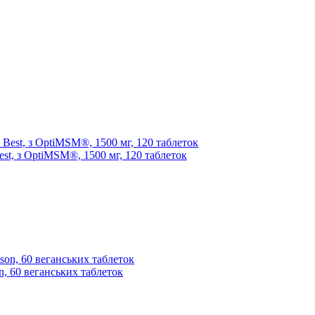
t, з OptiMSM®, 1500 мг, 120 таблеток
on, 60 веганських таблеток