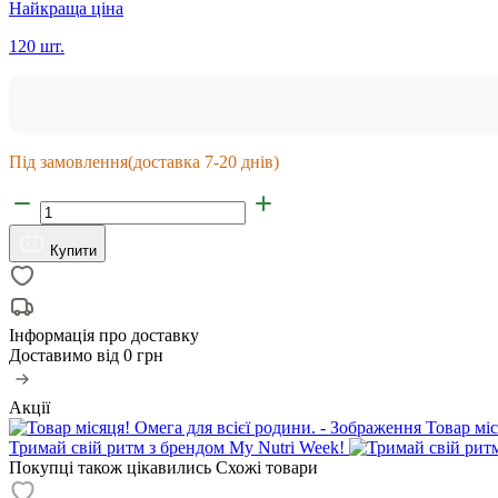
Найкраща ціна
120 шт.
Під замовлення
(доставка 7-20 днів)
Купити
Інформація про доставку
Доставимо від
0 грн
Акції
Товар міс
Тримай свій ритм з брендом My Nutri Week!
Покупці також цікавились
Схожі товари