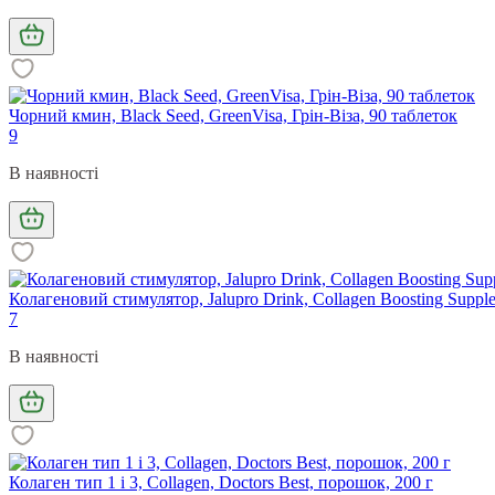
Чорний кмин, Black Seed, GreenVisa, Грін-Віза, 90 таблеток
9
В наявності
Колагеновий стимулятор, Jalupro Drink, Collagen Boosting Supplem
7
В наявності
Колаген тип 1 і 3, Collagen, Doctors Best, порошок, 200 г