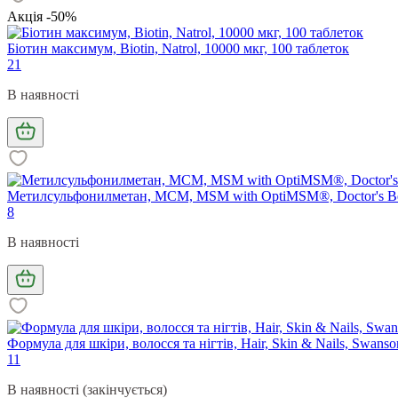
Акція -50%
Біотин максимум, Biotin, Natrol, 10000 мкг, 100 таблеток
21
В наявності
Метилсульфонилметан, МСМ, MSM with OptiMSM®, Doctor's Bes
8
В наявності
Формула для шкіри, волосся та нігтів, Hair, Skin & Nails, Swans
11
В наявності (закінчується)