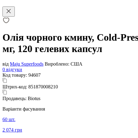
Олія чорного кмину, Cold-Pres
мг, 120 гелевих капсул
від
Maju Superfoods
Вироблено:
США
0 відгуки
Код товару:
94607
Штрих-код:
851870008210
Продавець:
Biotus
Варіанти фасування
60 шт.
2 074 грн