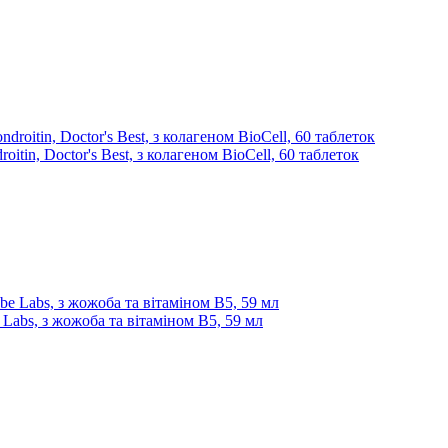
itin, Doctor's Best, з колагеном BioCell, 60 таблеток
e Labs, з жожоба та вітаміном B5, 59 мл