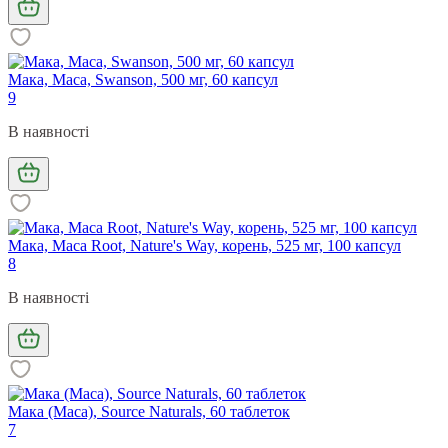
Мака, Maca, Swanson, 500 мг, 60 капсул
9
В наявності
Мака, Maca Root, Nature's Way, корень, 525 мг, 100 капсул
8
В наявності
Мака (Maca), Source Naturals, 60 таблеток
7