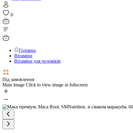
0
Головна
Вітаміни
Вітаміни для чоловіків
Під замовлення
Main image
Click to view image in fullscreen