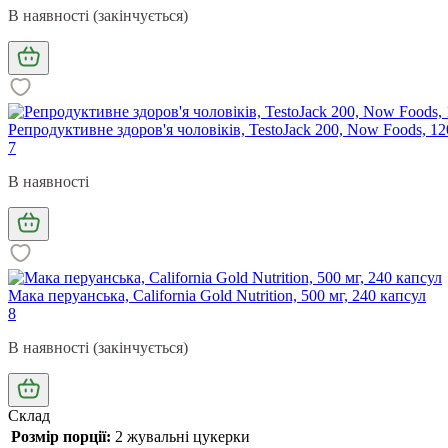
В наявності (закінчується)
Репродуктивне здоров'я чоловіків, TestoJack 200, Now Foods, 12
7
В наявності
Мака перуанська, California Gold Nutrition, 500 мг, 240 капсул
8
В наявності (закінчується)
Склад
Розмір порції:
2 жувальні цукерки