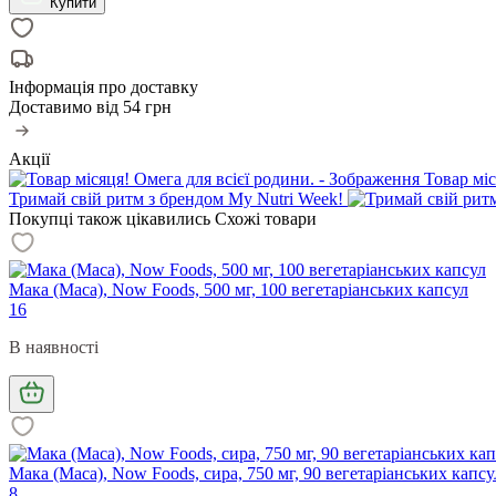
Купити
Інформація про доставку
Доставимо від
54 грн
Акції
Товар міс
Тримай свій ритм з брендом My Nutri Week!
Покупці також цікавились
Схожі товари
Мака (Maca), Now Foods, 500 мг, 100 вегетаріанських капсул
16
В наявності
Мака (Maca), Now Foods, сира, 750 мг, 90 вегетаріанських капсу
8