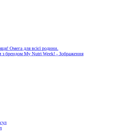
яця! Омега для всієї родини.
л