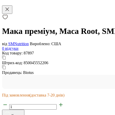
Мака преміум, Maca Root, SMN
від
SMNutrition
Вироблено:
США
0 відгуки
Код товару:
87897
Штрих-код:
850045552206
Продавець:
Biotus
Під замовлення
(доставка 7-20 днів)