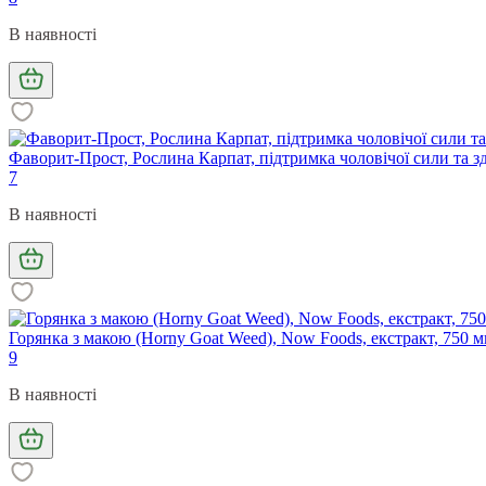
В наявності
Фаворит-Прост, Рослина Карпат, підтримка чоловічої сили та здо
7
В наявності
Горянка з макою (Horny Goat Weed), Now Foods, екстракт, 750 мг
9
В наявності