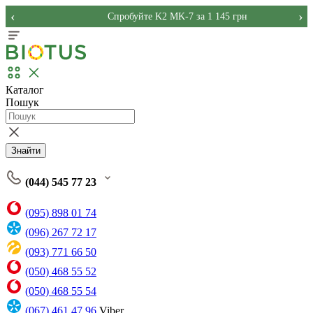
‹
›
Спробуйте K2 MK-7 за 1 145 грн
Каталог
Пошук
Знайти
(044) 545 77 23
(095) 898 01 74
(096) 267 72 17
(093) 771 66 50
(050) 468 55 52
(050) 468 55 54
(067) 461 47 96
Viber