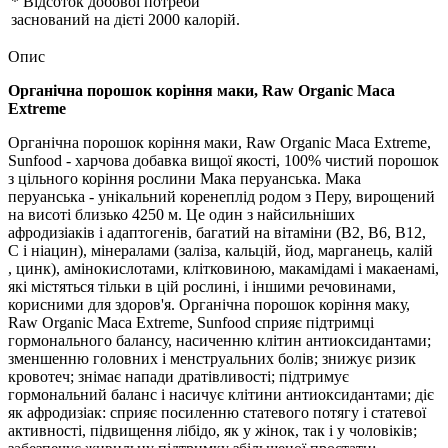
* Відсоток добової потреби
заснований на дієті 2000 калорій.
Опис
Органічна порошок коріння маки, Raw Organic Maca
Extreme
Органічна порошок коріння маки, Raw Organic Maca Extreme,
Sunfood - харчова добавка вищої якості, 100% чистий порошок
з цільного коріння рослини Мака перуанська. Мака
перуанська - унікальний коренеплід родом з Перу, вирощений
на висоті близько 4250 м. Це один з найсильніших
афродизіаків і адаптогенів, багатий на вітаміни (В2, В6, В12,
С і ніацин), мінералами (заліза, кальцій, йод, марганець, калій
, цинк), амінокислотами, клітковиною, макамідамі і макаенамі,
які містяться тільки в цій рослині, і іншими речовинами,
корисними для здоров'я. Органічна порошок коріння маку,
Raw Organic Maca Extreme, Sunfood сприяє підтримці
гормонального балансу, насиченню клітин антиоксидантами;
зменшенню головних і менструальних болів; знижує ризик
кровотеч; знімає напади дратівливості; підтримує
гормональний баланс і насичує клітини антиоксидантами; діє
як афродизіак: сприяє посиленню статевого потягу і статевої
активності, підвищення лібідо, як у жінок, так і у чоловіків;