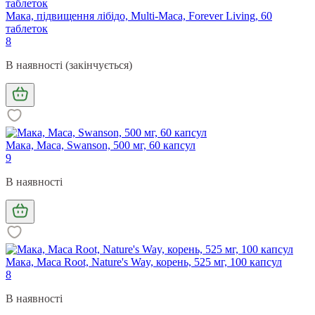
Мака, підвищення лібідо, Multi-Maca, Forever Living, 60
таблеток
8
В наявності (закінчується)
Мака, Maca, Swanson, 500 мг, 60 капсул
9
В наявності
Мака, Maca Root, Nature's Way, корень, 525 мг, 100 капсул
8
В наявності