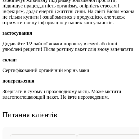
забезпечує живильну підтримку збільшеної простати;
підвищує працездатність організму, опірність стресам і
інфекціям, додає енергії і життєві сили. На сайті Biotus можна
не тільки купити і ознайомитися з продукцією, але також
отримати повну інформацію у наших консультантів.
застосування
Додавайте 1/2 чайної ложки порошку в смузі або інші
улюблені рецепти!
Після розтину пакет слід знову запечатати.
склад:
Сертифікований органічний корінь маки.
попередження
Зберігати в сухому і прохолодному місці.
Може містити
влагопоглощающий пакет. Не їжте нерозведеним.
Питання клієнтів