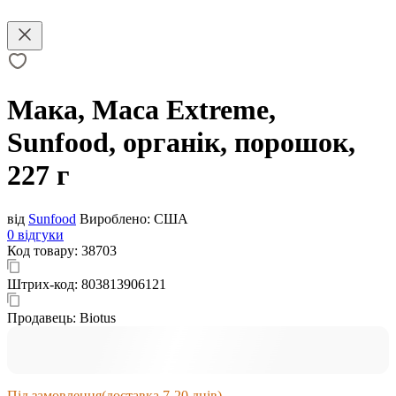
Мака, Maca Extreme,
Sunfood, органік, порошок,
227 г
від
Sunfood
Вироблено:
США
0 відгуки
Код товару:
38703
Штрих-код:
803813906121
Продавець:
Biotus
Під замовлення
(доставка 7-20 днів)