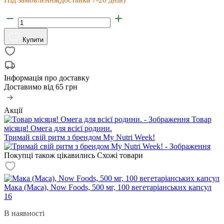
Купити
Інформація про доставку
Доставимо від
65 грн
Акції
Товар
місяця! Омега для всієї родини.
Тримай свій ритм з брендом My Nutri Week!
Покупці також цікавились
Схожі товари
Мака (Maca), Now Foods, 500 мг, 100 вегетаріанських капсул
16
В наявності