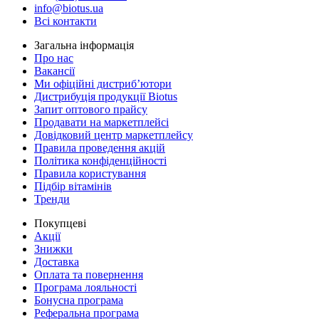
info@biotus.ua
Всі контакти
Загальна інформація
Про нас
Вакансії
Ми офіційні дистриб’ютори
Дистрибуція продукції Biotus
Запит оптового прайсу
Продавати на маркетплейсі
Довідковий центр маркетплейсу
Правила проведення акцій
Політика конфіденційності
Правила користування
Підбір вітамінів
Тренди
Покупцеві
Акції
Знижки
Доставка
Оплата та повернення
Програма лояльності
Бонусна програма
Реферальна програма