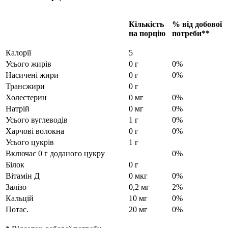
Кількість
% від добової
на порцію
потреби**
Калорії
5
Усього жирів
0 г
0%
Насичені жири
0 г
0%
Трансжири
0 г
Холестерин
0 мг
0%
Натрій
0 мг
0%
Усього вуглеводів
1 г
0%
Харчові волокна
0 г
0%
Усього цукрів
1 г
Включає 0 г доданого цукру
0%
Білок
0 г
Вітамін Д
0 мкг
0%
Залізо
0,2 мг
2%
Кальцій
10 мг
0%
Потас.
20 мг
0%