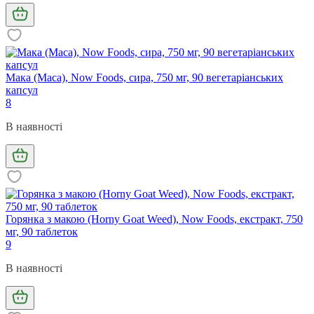
Мака (Maca), Now Foods, сира, 750 мг, 90 вегетаріанських
капсул
8
В наявності
Горянка з макою (Horny Goat Weed), Now Foods, екстракт, 750
мг, 90 таблеток
9
В наявності