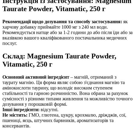
Інструкція із застосування: Magnesium
Taurate Powder, Vitamatic, 250 г
Рекомендації щодо дозування та способу застосування:
як
харчову добавку приймайте 1000 мг з 240 мл води.
Рекомендується натще або за 1-2 години до або після їди або за
вказівкою вашого кваліфікованого постачальника медичних
послуг.
Склад: Magnesium Taurate Powder,
Vitamatic, 250 г
Основний активний інгредієнт
– магній, отриманий з
таурату магнію. Ця форма являє собою з'єднання магнію та
амінокислоти таурину, що володіє високим ступенем
стабільності та гарною розчинністю. Вона обрана за рахунок
сумісності з різними типами живлення та можливістю точного
дозування у порошковій формі.
Інші інгредієнти:
відсутні.
Не містить:
ГМО, глютена, цукру, крохмалю, дріжджів, сої,
пшениці, яєць, штучних барвників, ароматизаторів та
консервантів.