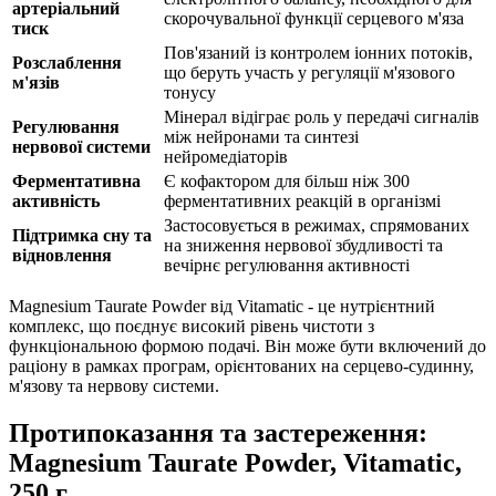
артеріальний
скорочувальної функції серцевого м'яза
тиск
Пов'язаний із контролем іонних потоків,
Розслаблення
що беруть участь у регуляції м'язового
м'язів
тонусу
Мінерал відіграє роль у передачі сигналів
Регулювання
між нейронами та синтезі
нервової системи
нейромедіаторів
Ферментативна
Є кофактором для більш ніж 300
активність
ферментативних реакцій в організмі
Застосовується в режимах, спрямованих
Підтримка сну та
на зниження нервової збудливості та
відновлення
вечірнє регулювання активності
Magnesium Taurate Powder від Vitamatic - це нутрієнтний
комплекс, що поєднує високий рівень чистоти з
функціональною формою подачі. Він може бути включений до
раціону в рамках програм, орієнтованих на серцево-судинну,
м'язову та нервову системи.
Протипоказання та застереження:
Magnesium Taurate Powder, Vitamatic,
250 г