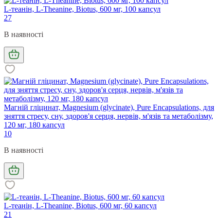
L-теанін, L-Theanine, Biotus, 600 мг, 100 капсул
27
В наявності
Магній гліцинат, Magnesium (glycinate), Pure Encapsulations, для
зняття стресу, сну, здоров'я серця, нервів, м'язів та метаболізму,
120 мг, 180 капсул
10
В наявності
L-теанін, L-Theanine, Biotus, 600 мг, 60 капсул
21