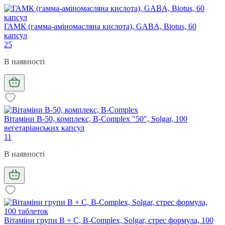
ГАМК (гамма-аміномасляна кислота), GABA, Biotus, 60
капсул
25
В наявності
Вітаміни В-50, комплекс, B-Complex "50", Solgar, 100
вегетаріанських капсул
11
В наявності
Вітаміни групи В + С, B-Complex, Solgar, стрес формула, 100