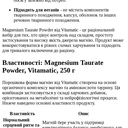
обсягу залежно від потреб.
Підходить для веганів
- не містить компонентів
тваринного походження, капсул, оболонок та інших
речовин тваринного походження.
Magnesium Taurate Powder від Vitamatic - це раціональний
вибір для тих, хто цінує контроль над складом, простоту
застосування та високу якість джерела магнію. Продукт може
використовуватися в різних схемах харчування та підходить
для тривалого включення до раціону.
Властивості: Magnesium Taurate
Powder, Vitamatic, 250 г
Порошкова форма магнію від Vitamatic створена на основі
органічного комплексу магнію та амінокислоти таурину. Ця
комбінація застосовується у складі харчових добавок,
орієнтованих на метаболічні та нейрофізіологічні процеси.
Нижче наведено основні властивості продукту.
Властивість
Опис
Нормальний
Магній бере участь у
підтримці
серцевий ритм та
електролітного балансу, необхідного для