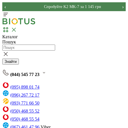
‹
›
Спробуйте K2 MK-7 за 1 145 грн
Каталог
Пошук
Знайти
(044) 545 77 23
(095) 898 01 74
(096) 267 72 17
(093) 771 66 50
(050) 468 55 52
(050) 468 55 54
(067) 461 47 96
Viber