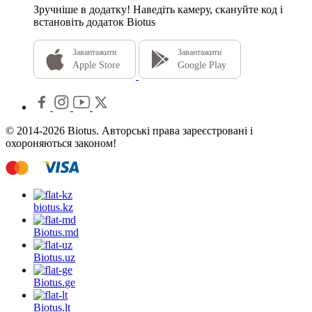
Зручніше в додатку!
Наведіть камеру, скануйте код і
встановіть додаток Biotus
Завантажити
Завантажити
Apple Store
Google Play
© 2014-2026 Biotus. Авторські права зареєстровані і
охороняються законом!
biotus.
kz
Biotus.
md
Biotus.
uz
Biotus.
ge
Biotus.
lt