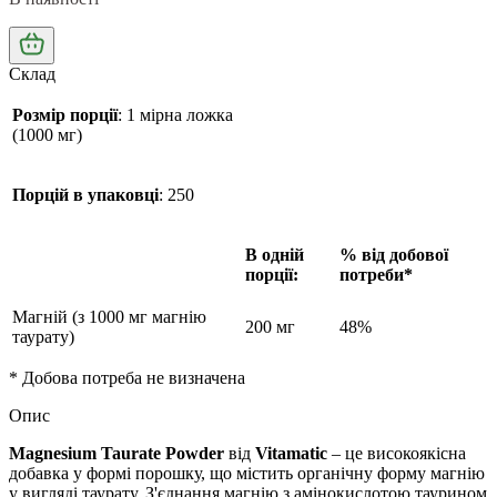
Склад
Розмір порції
:
1 мірна ложка
(1000 мг)
Порцій в упаковці
:
250
В одній
% від добової
порції:
потреби*
Магній (з 1000 мг магнію
200 мг
48%
таурату)
* Добова потреба не визначена
Опис
Magnesium Taurate Powder
від
Vitamatic
– це високоякісна
добавка у формі порошку, що містить органічну форму магнію
у вигляді таурату. З'єднання магнію з амінокислотою таурином