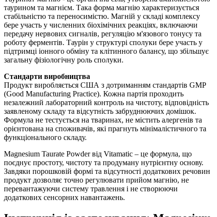
таурином та магнієм. Така форма магнію характеризується
стабільністю та переносимістю. Магній у складі комплексу
бере участь у численних біохімічних реакціях, включаючи
передачу нервових сигналів, регуляцію м'язового тонусу та
роботу ферментів. Таурін у структурі сполуки бере участь у
підтримці
іонного обміну та клітинного балансу, що
збільшує
загальну фізіологічну роль сполуки.
Стандарти виробництва
Продукт виробляється США з дотриманням стандартів GMP
(Good Manufacturing Practice). Кожна партія проходить
незалежний лабораторний контроль на чистоту, відповідність
заявленому складу та відсутність забруднюючих домішок.
Формула не тестується на тваринах, не містить алергенів та
орієнтована на споживачів, які прагнуть мінімалістичного та
функціонального складу.
Magnesium Taurate Powder від Vitamatic – це формула, що
поєднує простоту, чистоту та продуману нутрієнтну основу.
Завдяки порошковій формі та відсутності додаткових речовин
продукт дозволяє точно регулювати прийом магнію, не
перевантажуючи систему травлення і не створюючи
додаткових сенсорних навантажень.