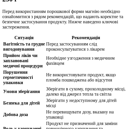
Перед використанням порошкової форми магнію необхідно
ознайомитися з рядом рекомендацій,
що надають
коректне та
безпечне застосування продукту. Нижче наведено ключові
застереження.
Ситуація
Рекомендація
Вагітність та грудне
Перед застосуванням слід
вигодовування
проконсультуватися з лікарем
Прийом ліків чи
Необхідне узгодження з
медичним
заплановані
фахівцем
медичні процедури
Порушення
Не використовувати продукт, якщо
герметичності
пломба пошкоджена або відсутня
упаковки
Зберігати в сухому, прохолодному місці,
Умови зберігання
далеко від джерел тепла та світла
Зберігати у недоступному для дітей
Безпека для дітей
місці
Не перевищувати дозу, вказану на
Добова доза
упаковці
Продукт не призначений для заміни
Роль у харчуванні
повноцінного харчування та