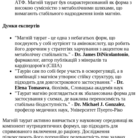
АТФ. Магній таурат був охарактеризований як форма з
високою сумісністю з метаболічними шляхами, що
вимагають стабільного надходження іонів магнію.
Думки експертів
"Магній таурат - це одна з небагатьох форм, що
поєднують у собі нутрієнт та амінокислоту, що робить
його доречним у стратегіях харчування з акцентом на
метаболічну стабільність." -
Dr. James DiNicolantonio
,
фармаколог, автор публікацій з мінералів та
кардіоздоров'я (США)
"Таурін сам по собі бере участь в осморегуляції, а в
комбінації з магнієм утворює стійку структуру, що
підходить для довгострокового застосування." -
Dr.
Elena Tomasova
, біохімік, Словацька академія наук
"Таурат магнію розглядається як збалансована форма для
застосування у схемах, де важлива переносимість та
стабільна біодоступність." -
Dr. Michael J. Gonzalez
,
професор медичних наук, Університет Пуерто-Ріко
Магній таурат активно вивчається у науковому середовищі як
компонент нутрицевтичних формул, що підходить для
спрямованого включення до раціону. Дослідження
підкреслюють його потенційну релевантність при задачах,