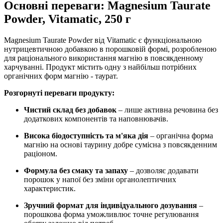
Основні переваги: Magnesium Taurate
Powder, Vitamatic, 250 г
Magnesium Taurate Powder від Vitamatic є функціональною
нутрицевтичною добавкою в порошковій формі, розробленою
для раціонального використання магнію в повсякденному
харчуванні. Продукт містить одну з найбільш потрібних
органічних форм магнію - таурат.
Розгорнуті переваги продукту:
Чистий склад без добавок
– лише активна речовина без
додаткових компонентів та наповнювачів.
Висока біодоступність та м'яка дія
– органічна форма
магнію на основі таурину добре сумісна з повсякденним
раціоном.
Формула без смаку та запаху
– дозволяє додавати
порошок у напої без зміни органолептичних
характеристик.
Зручний формат для індивідуального дозування
–
порошкова форма уможливлює точне регулювання