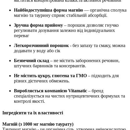
міститься концентрована кількість активної речовини
Найбіодоступніша форма магнію
— органічна сполука
магнію та таурину сприяє стабільній абсорбції.
Зручна форма прийому
– порошок дозволяє гнучко
регулювати дозування залежно від індивідуальних
переваг
Легкорозчинний порошок
- без запаху та смаку, можна
додавати у воду або сік
Безпечний склад
– не містить заборонених речовин,
штучних барвників та консервантів.
Не містить цукру, глютена та ГМО
– підходить для
різних дієтичних обмежень.
Виробляється компанією Vitamatic
– бренд
спеціалізується на чистих нутрицевтичних формулах та
контролі якості.
Інгредієнти та їх властивості
Магній (з 1000 мг магнію таурату)
Тауринат магнію - це органічна сіль, утворена амінокислотою