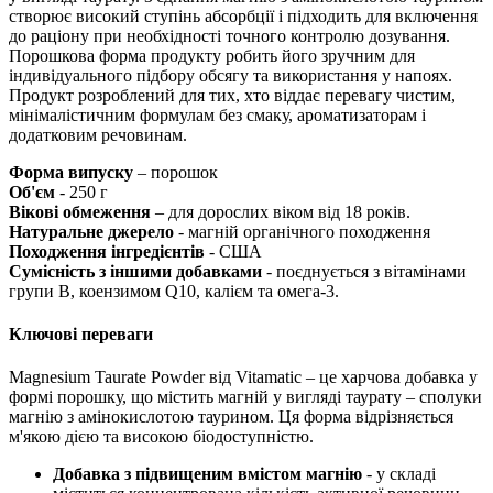
створює
високий ступінь абсорбції і підходить для включення
до раціону при необхідності точного контролю дозування.
Порошкова форма продукту робить його зручним для
індивідуального підбору обсягу та використання у напоях.
Продукт розроблений для тих, хто віддає перевагу чистим,
мінімалістичним формулам без смаку, ароматизаторам і
додатковим речовинам.
Форма випуску
– порошок
Об'єм
- 250 г
Вікові обмеження
– для дорослих віком від 18 років.
Натуральне джерело
- магній органічного походження
Походження інгредієнтів
- США
Сумісність з іншими добавками
- поєднується з вітамінами
групи B, коензимом Q10, калієм та омега-3.
Ключові переваги
Magnesium Taurate Powder від Vitamatic – це харчова добавка у
формі порошку, що містить магній у вигляді таурату – сполуки
магнію з амінокислотою таурином. Ця форма відрізняється
м'якою дією та високою біодоступністю.
Добавка з підвищеним вмістом магнію
- у складі