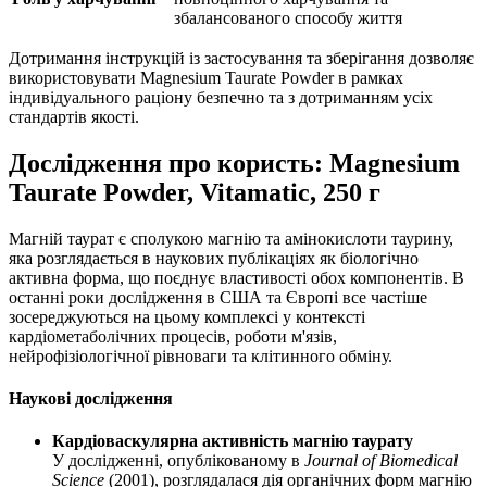
збалансованого способу життя
Дотримання інструкцій із застосування та зберігання дозволяє
використовувати Magnesium Taurate Powder в рамках
індивідуального раціону безпечно та з дотриманням усіх
стандартів якості.
Дослідження про користь: Magnesium
Taurate Powder, Vitamatic, 250 г
Магній таурат є сполукою магнію та амінокислоти таурину,
яка розглядається в наукових публікаціях як біологічно
активна форма, що поєднує властивості обох компонентів. В
останні роки дослідження в США та Європі все частіше
зосереджуються на цьому комплексі у контексті
кардіометаболічних процесів, роботи м'язів,
нейрофізіологічної рівноваги та клітинного обміну.
Наукові дослідження
Кардіоваскулярна активність магнію таурату
У дослідженні, опублікованому в
Journal of Biomedical
Science
(2001), розглядалася
дія
органічних форм магнію