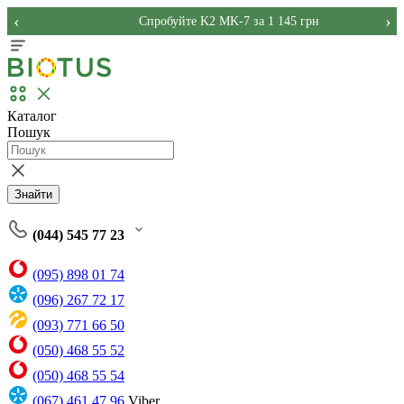
‹
›
Спробуйте K2 MK-7 за 1 145 грн
Каталог
Пошук
Знайти
(044) 545 77 23
(095) 898 01 74
(096) 267 72 17
(093) 771 66 50
(050) 468 55 52
(050) 468 55 54
(067) 461 47 96
Viber