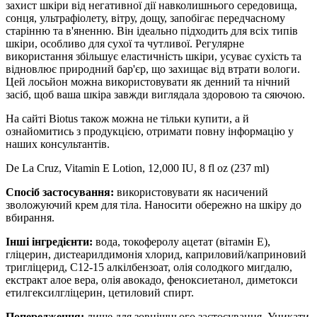
захист шкіри від негативної дії навколишнього середовища,
сонця, ультрафіолету, вітру, дощу, запобігає передчасному
старінню та в'яненню. Він ідеально підходить для всіх типів
шкіри, особливо для сухої та чутливої. Регулярне
використання збільшує еластичність шкіри, усуває сухість та
відновлює природний бар'єр, що захищає від втрати вологи.
Цей лосьйон можна використовувати як денний та нічний
засіб, щоб ваша шкіра завжди виглядала здоровою та сяючою.
На сайті Biotus також можна не тільки купити, а й
ознайомитись з продукцією, отримати повну інформацію у
наших консультантів.
De La Cruz, Vitamin E Lotion, 12,000 IU, 8 fl oz (237 ml)
Спосіб застосування:
використовувати як насичений
зволожуючий крем для тіла. Наносити обережно на шкіру до
вбирання.
Інші інгредієнти:
вода, токоферолу ацетат (вітамін Е),
гліцерин, дистеарилдимонія хлорид, каприловий/каприновий
тригліцерид, C12-15 алкілбензоат, олія солодкого мигдалю,
екстракт алое вера, олія авокадо, феноксиетанол, диметокси
етилгексилгліцерин, цетиловий спирт.
Попередження:
лише для зовнішнього застосування. Уникати