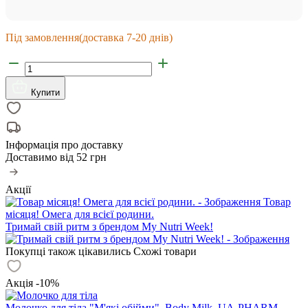
Під замовлення
(доставка 7-20 днів)
Купити
Інформація про доставку
Доставимо від
52 грн
Акції
Товар
місяця! Омега для всієї родини.
Тримай свій ритм з брендом My Nutri Week!
Покупці також цікавились
Схожі товари
Акція -10%
Молочко для тіла "М'які обійми", Body Milk, UA-PHARM,