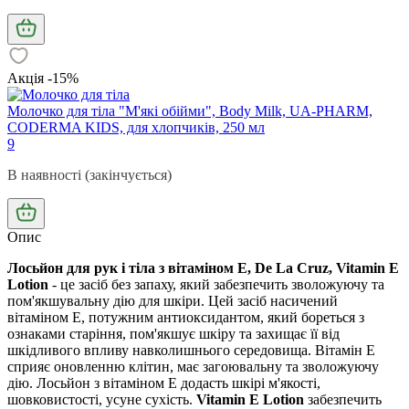
Акція -15%
Молочко для тіла "М'які обійми", Body Milk, UA-PHARM,
CODERMA KIDS, для хлопчиків, 250 мл
9
В наявності (закінчується)
Опис
Лосьйон для рук і тіла з вітаміном Е, De La Cruz, Vitamin E
Lotion
- це засіб без запаху, який забезпечить зволожуючу та
пом'якшувальну дію для шкіри. Цей засіб насичений
вітаміном Е, потужним антиоксидантом, який бореться з
ознаками старіння, пом'якшує шкіру та захищає її від
шкідливого впливу навколишнього середовища. Вітамін Е
сприяє оновленню клітин, має загоювальну та зволожуючу
дію. Лосьйон з вітаміном Е додасть шкірі м'якості,
шовковистості, усуне сухість.
Vitamin E Lotion
забезпечить