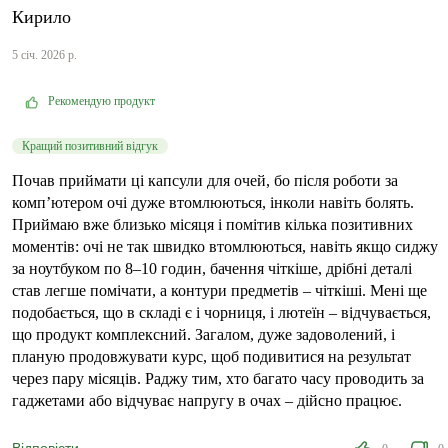
Кирило
5 січ. 2026 р.
Рекомендую продукт
Кращий позитивний відгук
Почав приймати ці капсули для очей, бо після роботи за
комп’ютером очі дуже втомлюються, інколи навіть болять.
Приймаю вже близько місяця і помітив кілька позитивних
моментів: очі не так швидко втомлюються, навіть якщо сиджу
за ноутбуком по 8–10 годин, бачення чіткіше, дрібні деталі
став легше помічати, а контури предметів – чіткіші. Мені ще
подобається, що в складі є і чорниця, і лютеїн – відчувається,
що продукт комплексний. Загалом, дуже задоволений, і
планую продовжувати курс, щоб подивитися на результат
через пару місяців. Раджу тим, хто багато часу проводить за
гаджетами або відчуває напругу в очах – дійсно працює.
Відповісти