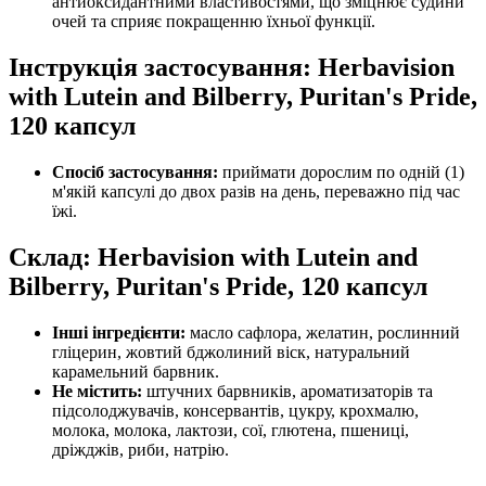
антиоксидантними властивостями, що зміцнює судини
очей та сприяє покращенню їхньої функції.
Інструкція застосування: Herbavision
with Lutein and Bilberry, Puritan's Pride,
120 капсул
Спосіб застосування:
приймати дорослим по одній (1)
м'якій капсулі до двох разів на день, переважно під час
їжі.
Склад: Herbavision with Lutein and
Bilberry, Puritan's Pride, 120 капсул
Інші інгредієнти:
масло
сафлора, желатин, рослинний
гліцерин, жовтий бджолиний віск, натуральний
карамельний барвник.
Не містить:
штучних барвників, ароматизаторів та
підсолоджувачів, консервантів, цукру, крохмалю,
молока, молока, лактози, сої, глютена, пшениці,
дріжджів, риби, натрію.