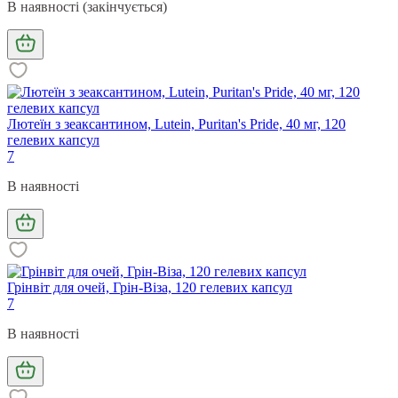
В наявності (закінчується)
Лютеїн з зеаксантином, Lutein, Puritan's Pride, 40 мг, 120
гелевих капсул
7
В наявності
Грінвіт для очей, Грін-Віза, 120 гелевих капсул
7
В наявності