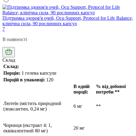
Підтримка здоров'я очей, Ocu Support, Protocol for Life Balance,
клінічна сила, 90 рослинних капсул
7
В наявності
Склад
Склад:
Порція:
1 гелева капсули
Порцій в упаковці:
120
В одній
% від добової
порції:
потреби
**
Лютеїн
(містить природний
6 мг
**
(зеаксантин, 0,24 мг)
Чорниця (екстракт 4: 1,
20 мг
еквівалентний 80 мг)