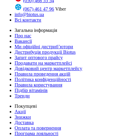
(050) 468 55 54
(067) 461 47 96
Viber
info@biotus.ua
Всі контакти
Загальна інформація
Про нас
Вакансії
Ми офіційні дистриб’ютори
Дистрибуція продукції Biotus
Запит оптового прайсу
Продавати на маркетплейсі
Довідковий центр маркетплейсу
Правила проведення акцій
Політика конфіденційності
Правила користування
Підбір вітамінів
Тренди
Покупцеві
Акції
Знижки
Доставка
Оплата та повернення
Програма лояльності