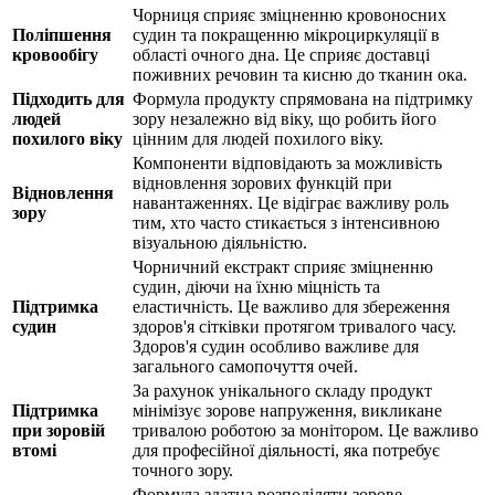
Чорниця сприяє зміцненню кровоносних
Поліпшення
судин та покращенню мікроциркуляції в
кровообігу
області очного дна. Це
сприяє
доставці
поживних речовин та кисню до тканин ока.
Підходить для
Формула продукту спрямована на
підтримку
людей
зору незалежно від віку, що робить його
похилого віку
цінним для людей похилого віку.
Компоненти
відповідають за
можливість
відновлення зорових функцій при
Відновлення
навантаженнях. Це відіграє важливу роль
зору
тим, хто часто стикається з інтенсивною
візуальною діяльністю.
Чорничний екстракт сприяє зміцненню
судин,
діючи
на їхню міцність та
Підтримка
еластичність. Це важливо для збереження
судин
здоров'я сітківки протягом тривалого часу.
Здоров'я судин особливо важливе для
загального самопочуття очей.
За рахунок унікального складу продукт
Підтримка
мінімізує
зорове напруження, викликане
при зоровій
тривалою роботою за монітором. Це важливо
втомі
для професійної діяльності, яка потребує
точного зору.
Формула здатна розподіляти зорове