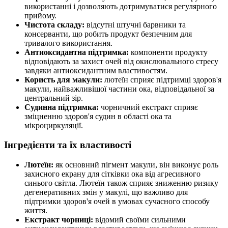
використанні і дозволяють дотримуватися регулярного
прийому.
Чистота складу:
відсутні штучні барвники та
консерванти, що робить продукт безпечним для
тривалого використання.
Антиоксидантна підтримка:
компоненти продукту
відповідають за
захист очей від окислювального стресу
завдяки антиоксидантним властивостям.
Користь для макули:
лютеїн сприяє
підтримці
здоров'я
макули, найважливішої частини ока, відповідальної за
центральний зір.
Судинна підтримка:
чорничний екстракт сприяє
зміцненню
здоров'я судин в області ока та
мікроциркуляції.
Інгредієнти та їх властивості
Лютеїн:
як основний пігмент макули, він виконує роль
захисного екрану для сітківки ока від агресивного
синього світла. Лютеїн також сприяє зниженню ризику
дегенеративних змін у макулі, що важливо для
підтримки
здоров'я очей в умовах сучасного способу
життя.
Екстракт чорниці:
відомий своїми сильними