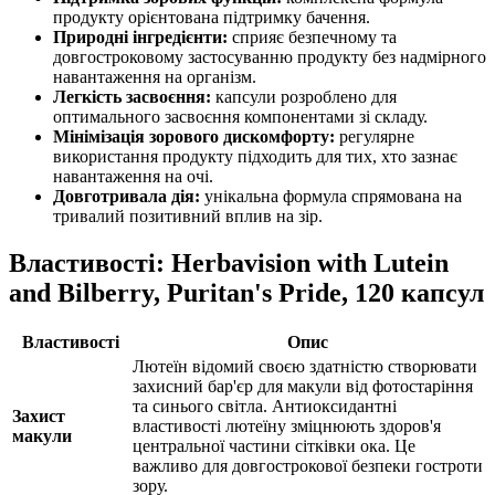
продукту орієнтована
підтримку
бачення.
Природні інгредієнти:
сприяє безпечному та
довгостроковому застосуванню продукту без надмірного
навантаження на організм.
Легкість засвоєння:
капсули розроблено для
оптимального засвоєння компонентами зі складу.
Мінімізація зорового дискомфорту:
регулярне
використання продукту підходить для тих, хто зазнає
навантаження на очі.
Довготривала дія:
унікальна формула спрямована на
тривалий позитивний вплив на зір.
Властивості: Herbavision with Lutein
and Bilberry, Puritan's Pride, 120 капсул
Властивості
Опис
Лютеїн відомий своєю здатністю створювати
захисний бар'єр для макули від фотостаріння
та синього світла. Антиоксидантні
Захист
властивості лютеїну
зміцнюють
здоров'я
макули
центральної частини сітківки ока. Це
важливо для довгострокової безпеки гостроти
зору.