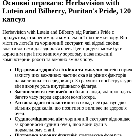
Основні переваги: Herbavision with
Lutein and Bilberry, Puritan's Pride, 120
капсул
Herbavision with Lutein and Bilberry від Puritan's Pride є
продуктом, створеним для комплексної підтримки зору. Він
містить лютеїн та чорничний екстракт, які відомі своїми
властивостями для здоров'я очей. Цей продукт може бути
корисним при інтенсивному зоровому навантаженні,
комп'ютерній роботі та вікових змінах зору.
Підтримка здоров'я сітківки та макули:
лютеїн сприяє
захисту цих важливих частин ока від різних факторів
навколишнього середовища. За рахунок своєї структури
він виконує роль внутрішнього фільтра.
Зменшення втоми очей:
особливо люди, які проводять
багато часу перед екраном комп'ютера.
Антиоксидантні властивості:
склад нейтралізує дію
вільних радикалів, що позитивно впливає на здоров'я
очей.
Судинозміцнююча дія:
чорничний екстракт
відповідає
за
кровоносні судини очей, щоб вони були в
нормальному стані.
Підтримка зорових функцій:
комплексна формула