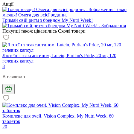
Акції
Товар
місяця! Омега для всієї родини.
Тримай свій ритм з брендом My Nutri Week!
Покупці також цікавились
Схожі товари
Лютеїн з зеаксантином, Lutein, Puritan's Pride, 20 мг, 120
гелевих капсул
8
В наявності
Комплекс для очей, Vision Complex, My Nutri Week, 60
таблеток
20