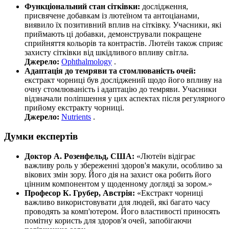
Функціональний стан сітківки:
дослідження,
присвячене добавкам із лютеїном та антоціанами,
виявило їх позитивний вплив на сітківку. Учасники, які
приймають ці добавки, демонстрували покращене
сприйняття кольорів та контрастів. Лютеїн також сприяє
захисту сітківки від шкідливого впливу світла.
Джерело:
Ophthalmology
.
Адаптація до темряви та стомлюваність очей:
екстракт чорниці був досліджений щодо його впливу на
очну стомлюваність і адаптацію до темряви. Учасники
відзначали поліпшення у цих аспектах після регулярного
прийому екстракту чорниці.
Джерело:
Nutrients
.
Думки експертів
Доктор А. Розенфельд, США:
«Лютеїн відіграє
важливу роль у збереженні здоров'я макули, особливо за
вікових змін зору. Його
дія
на захист ока робить його
цінним компонентом у щоденному догляді за зором.»
Професор К. Грубер, Австрія:
«Екстракт чорниці
важливо використовувати для людей, які багато часу
проводять за комп'ютером. Його властивості приносять
помітну користь для здоров'я очей, запобігаючи