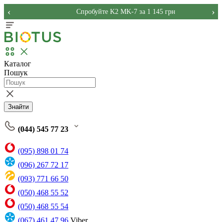
‹
›
Спробуйте K2 MK-7 за 1 145 грн
Каталог
Пошук
Знайти
(044) 545 77 23
(095) 898 01 74
(096) 267 72 17
(093) 771 66 50
(050) 468 55 52
(050) 468 55 54
(067) 461 47 96
Viber