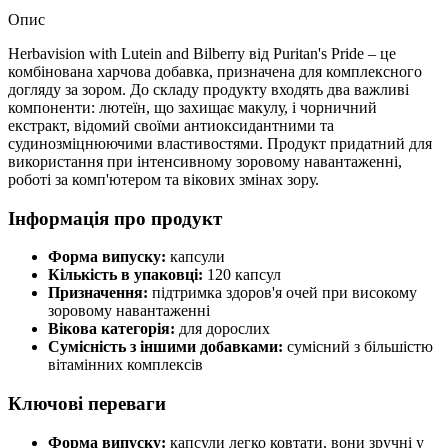
Опис
Herbavision with Lutein and Bilberry від Puritan's Pride – це
комбінована харчова добавка, призначена для комплексного
догляду за зором. До складу продукту входять два важливі
компоненти: лютеїн, що захищає макулу, і чорничний
екстракт, відомий своїми антиоксидантними та
судинозміцнюючими властивостями. Продукт придатний для
використання при інтенсивному зоровому навантаженні,
роботі за комп'ютером та вікових змінах зору.
Інформація про продукт
Форма випуску:
капсули
Кількість в упаковці:
120 капсул
Призначення:
підтримка здоров'я очей при високому
зоровому навантаженні
Вікова категорія:
для дорослих
Сумісність з іншими добавками:
сумісний з більшістю
вітамінних комплексів
Ключові переваги
Форма випуску:
капсули легко ковтати, вони зручні у