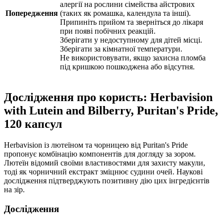
алергії на рослини сімейства айстрових
Попередження
(таких як ромашка, календула та інші).
Припиніть прийом та зверніться до лікаря
при появі побічних реакцій.
Зберігати у недоступному для дітей місці.
Зберігати за кімнатної температури.
Не використовувати, якщо захисна пломба
під кришкою пошкоджена або відсутня.
Дослідження про користь: Herbavision
with Lutein and Bilberry, Puritan's Pride,
120 капсул
Herbavision із лютеїном та чорницею від Puritan's Pride
пропонує комбінацію компонентів для догляду за зором.
Лютеїн відомий своїми властивостями для захисту макули,
тоді як чорничний екстракт зміцнює судини очей. Наукові
дослідження підтверджують позитивну
дію
цих інгредієнтів
на зір.
Дослідження