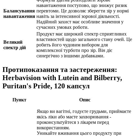
навантаження поступово, що знижує ризик
Балансування
перевтоми. Це дозволяє зберегти зір у нормі
навантаження
навіть за інтенсивної зорової діяльності.
Надійний захист має особливе значення у
сучасних умовах роботи.
Продукт має широкий спектр сприятливих
властивостей щодо загального стану очей. Це
Великий
робить його чудовим вибором для
спектр дій
комплексної турботи про зір. Він діє
синергічно з іншими добавками.
Протипоказання та застереження:
Herbavision with Lutein and Bilberry,
Puritan's Pride, 120 капсул
Пункт
Опис
Якщо ви вагітні, годуєте грудьми, приймаєте
якісь ліки або маєте захворювання -
проконсультуйтеся з лікарем перед
використанням.
Уникайте вживання цього продукту при