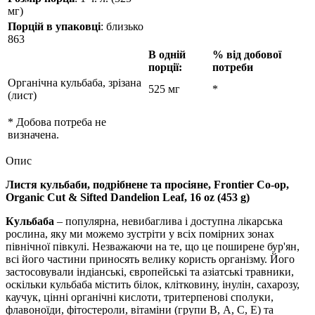
мг)
Порцій в упаковці
: близько
863
В одній
% від добової
порції:
потреби
Органічна кульбаба, зрізана
525 мг
*
(лист)
*
Добова потреба не
визначена.
Опис
Листя кульбаби, подрібнене та просіяне, Frontier Co-op,
Organic Cut & Sifted Dandelion Leaf, 16 oz (453 g)
Кульбаба
– популярна, невибаглива і доступна лікарська
рослина, яку ми можемо зустріти у всіх помірних зонах
північної півкулі. Незважаючи на те, що це поширене бур'ян,
всі його частини приносять велику користь організму. Його
застосовували індіанські, європейські та азіатські травники,
оскільки кульбаба містить білок, клітковину, інулін, сахарозу,
каучук, цінні органічні кислоти, тритерпенові сполуки,
флавоноїди, фітостероли, вітаміни (групи В, А, С, Е) та