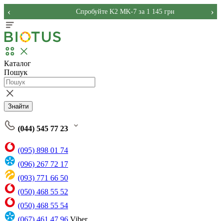
‹
›
Спробуйте K2 MK-7 за 1 145 грн
Каталог
Пошук
Знайти
(044) 545 77 23
(095) 898 01 74
(096) 267 72 17
(093) 771 66 50
(050) 468 55 52
(050) 468 55 54
(067) 461 47 96
Viber