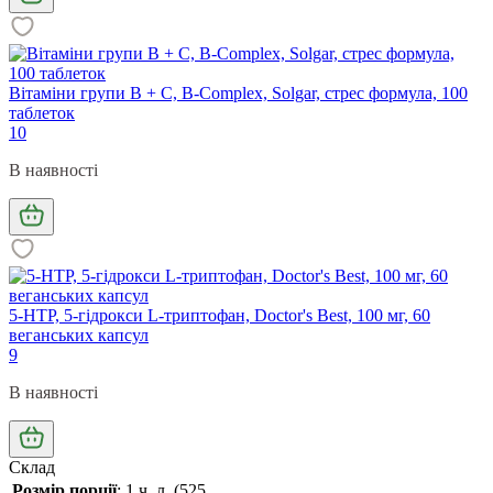
Вітаміни групи В + С, B-Complex, Solgar, стрес формула, 100
таблеток
10
В наявності
5-HTP, 5-гідрокси L-триптофан, Doctor's Best, 100 мг, 60
веганських капсул
9
В наявності
Склад
Розмір порції
: 1 ч. л. (525