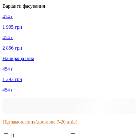
Варіанти фасування
454 г
1 905 грн
454 г
2 856 грн
Найкраща ціна
454 г
1 293 грн
454 г
Під замовлення
(доставка 7-20 днів)