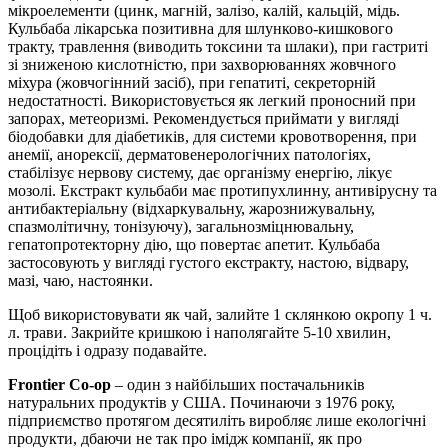
мікроелементи (цинк, магній, залізо, калій, кальцій, мідь.
Кульбаба лікарська позитивна для шлунково-кишкового
тракту, травлення (виводить токсини та шлаки), при гастриті
зі зниженою кислотністю, при захворюваннях жовчного
міхура (жовчогінний засіб), при гепатиті, секреторній
недостатності. Використовується як легкий проносний при
запорах, метеоризмі. Рекомендується приймати у вигляді
біодобавки для діабетиків, для системи кровотворення, при
анемії, анорексії, дерматовенерологічних патологіях,
стабілізує нервову систему, дає організму енергію, лікує
мозолі. Екстракт кульбаби має протипухлинну, антивірусну та
антибактеріальну (відхаркувальну, жарознижувальну,
спазмолітичну, тонізуючу), загальнозміцнювальну,
гепатопротекторну дію, що повертає апетит. Кульбаба
застосовують у вигляді густого екстракту, настою, відвару,
мазі, чаю, настоянки.
Щоб використовувати як чай, залийте 1 склянкою окропу 1 ч.
л. трави. Закрийте кришкою і наполягайте 5-10 хвилин,
процідіть і одразу подавайте.
Frontier Co-op
– один з найбільших постачальників
натуральних продуктів у США. Починаючи з 1976 року,
підприємство протягом десятиліть виробляє лише екологічні
продукти, дбаючи не так про імідж компанії, як про