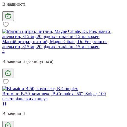
В наявності
Магній цитрат, питний, Magne Citrate, Dr. Frei, манго-
апельсин, 815 мг, 20 рідких стиків по 15 мл кожен
4
В наявності (закінчується)
Вітаміни В-50, комплекс, B-Complex "50", Solgar, 100
вегетаріанських капсул
11
В наявності