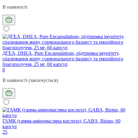
В наявності
ДГЕА, DHEA, Pure Encapsulations, підтримка імунітету,
спалювання жиру, гормонального балансу та емоційного
благополуччя, 25 мг, 60 капсул
8
В наявності (закінчується)
ГАМК (гамма-аміномасляна кислота), GABA, Biotus, 60
капсул
25