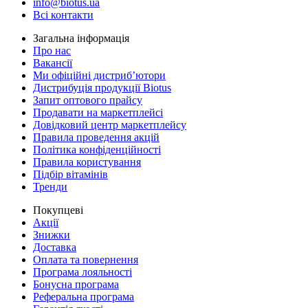
info@biotus.ua
Всі контакти
Загальна інформація
Про нас
Вакансії
Ми офіційні дистриб’ютори
Дистрибуція продукції Biotus
Запит оптового прайсу
Продавати на маркетплейсі
Довідковий центр маркетплейсу
Правила проведення акцій
Політика конфіденційності
Правила користування
Підбір вітамінів
Тренди
Покупцеві
Акції
Знижки
Доставка
Оплата та повернення
Програма лояльності
Бонусна програма
Реферальна програма