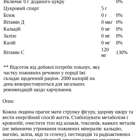
Включає 0 г доданого цукру
0%
Цукровий спирт
5 г
Білок
0 г
0%
Вітамін Д
0 мкг
0%
Кальцій
0 мг
0%
Залізо
0 мг
0%
Калій
0 мг
0%
120
Вітамін C
130%
мг
** Відсоток від добової потреби
показує, яку
частку поживних речовин у порції їжі
складає щоденний раціон. 2000 калорій на
день використовуються для загальних
рекомендацій щодо харчування.
Опис
Кожна людина прагне мати струнку фігуру, здорову шкіру та
вести енергійний спосіб життя.
Стабілізувати метаболізм і
кровообіг, очистити тіло від шлаків, токсинів, важких металів
(не змінюючи утримання поживних мінералів: кальцію,
магнію, заліза, міді та селену), пестицидів та радіоактивних
елементів може санітарний організм нашого організму –