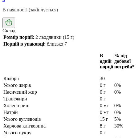
В наявності (закінчується)
Склад
Розмір порції:
2 льодяники (15 г)
Порцій в упаковці:
близько 7
В
% від
одній
добової
порції
потреби*
Калорії
30
Усього жирів
0 г
0%
Насичений жир
0 г
0%
Трансжири
0 г
Холестерин
0 мг
0%
Натрій
0 мг
0%
Усього вуглеводів
15 г
5%
Харчова клітковина
8 г
30%
Усього цукру
0 г