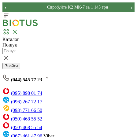
‹
›
Спробуйте K2 MK-7 за 1 145 грн
Каталог
Пошук
Знайти
(044) 545 77 23
(095) 898 01 74
(096) 267 72 17
(093) 771 66 50
(050) 468 55 52
(050) 468 55 54
(067) 461 47 96
Viber