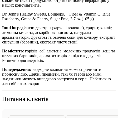
ознайомитись з продукцією, отримати повну інформацію у
наших консультантів.
Dr. John's Healthy Sweets, Lollipops, + Fiber & Vitamin C, Blue
Raspberry, Grape & Cherry, Sugar Free, 3.7 oz (105 g)
Інші інгредієнти:
д
екстрін (харчові волокна), еририт, ксиліт,
лимонна кислота, аскорбінова кислота, натуральні
ароматизатори, фруктові та овочеві соки для кольору, екстракт
спіруліни (барвник), екстракт листя стевії.
Не містить:
горіхів, сої, глютена, молочних продуктів, яєць та
штучних барвників, ароматизаторів та підсолоджувачів.
Безпечно для алергіків.
Попередження:
надмірне вживання може спричинити
проносну дію.
Дрібні предмети, такі як тверді або м'які
льодяники можуть випадково застрягти в горлі.
Небезпечно
для свійських тварин.
Питання клієнтів