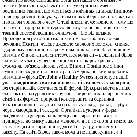
пектин (клітковина). Пектин - структурний елемент
рослинних тканин, що міститься в клітинах та міжклітинному
просторі рослин (яблуках, апельсинах), зберігаючи їх свіжими
протягом тривалого часу. Є такі плоди дуже корисно, тому що
пектини – природні ентеросорбенти, які не розчиняються у
травній системі людини, очищуючи тіло від шлаків.
Проходячи через організм, пектин м'яко стабілізує обмін
речовин. Пектин,
чудове джерело харчових волокон,
сприяє
здоровому зростанню та розмноженню клітин.
За сприянням
вітаміну С в організмі синтезується колаген – важливий білок,
який бере участь у регенерації клітин шкіри, хрящів,
сухожиль, зв'язок, кісток, зубів. Вітамін С зміцнює стінки
судин і необхідний загоєння ран.
Американський виробник
вітамінів – фірма
Dr. John's Healthy Sweets
пропонує нашій
увазі
льодяники з клітковиною та вітаміном С
у кошерній,
вегетаріанській, безглютеновій формі.
Цукерки містять лише
екстракти з натуральних фруктів – вирощених на органічних
сімейних фермах, природні консерванти та барвники.
Яскравий колір льодяникам надають моркву, гранат, гарбуз,
чорна смородина і так далі. Органічні цукерки у формі
льодяників, цукерок на паличці або звірят, обов'язково
припадуть до смаку вашим малюкам, а ви точно знатимете що
купуєте дитині корисні продукти без цукру, глютену та
казеїну.
На сайті Biotus також можна не лише купити, а й