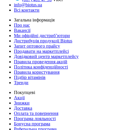
info@biotus.ua
Всі контакти
Загальна інформація
Про нас
Вакансії
Ми офіційні дистриб’ютори
Дистрибуція продукції Biotus
Запит оптового прайсу
Продавати на маркетплейсі
Довідковий центр маркетплейсу
Правила проведення акцій
Політика конфіденційності
Правила користування
Підбір вітамінів
Тренди
Покупцеві
Акції
Знижки
Доставка
Оплата та повернення
Програма лояльності
Бонусна програма
Реферальна програма