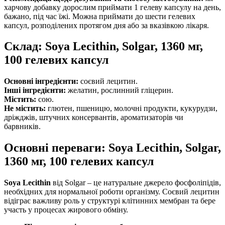
харчову добавку дорослим приймати 1 гелеву капсулу на день,
бажано, під час їжі. Можна приймати до шести гелевих
капсул, розподілених протягом дня або за вказівкою лікаря.
Склад: Soya Lecithin, Solgar, 1360 мг,
100 гелевих капсул
Основні інгредієнти:
соєвий лецитин.
Інші інгредієнти:
желатин, рослинний гліцерин.
Містить:
сою.
Не містить:
глютен, пшеницю, молочні продукти, кукурудзи,
дріжджів, штучних консервантів, ароматизаторів чи
барвників.
Основні переваги: Soya Lecithin, Solgar,
1360 мг, 100 гелевих капсул
Soya Lecithin
від Solgar – це натуральне джерело фосфоліпідів,
необхідних для нормальної роботи організму. Соєвий лецитин
відіграє важливу роль у структурі клітинних мембран та бере
участь у процесах жирового обміну.