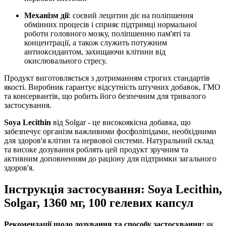
Механізм дії
: соєвий лецитин
діє
на поліпшення
обмінних процесів і сприяє
підтримці
нормальної
роботи головного мозку, поліпшенню пам'яті та
концентрації, а також служить потужним
антиоксидантом, захищаючи клітини від
окислювального стресу.
Продукт виготовляється з дотриманням строгих стандартів
якості. Виробник гарантує відсутність штучних добавок, ГМО
та консервантів, що робить його безпечним для тривалого
застосування.
Soya Lecithin
від Solgar - це високоякісна добавка,
що
забезпечує
організм важливими фосфоліпідами, необхідними
для здоров'я клітин та нервової системи. Натуральний склад
та високе дозування роблять цей продукт зручним та
активним
доповненням до раціону для
підтримки
загального
здоров'я.
Інструкція застосування: Soya Lecithin,
Solgar, 1360 мг, 100 гелевих капсул
Рекомендації щодо дозування та способу застосування:
як