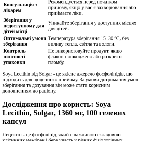
Рекомендується перед початком
Консультація з
прийому, якщо у вас є захворювання або
лікарем
приймаєте ліки.
Зберігання у
Уникайте зберігання у доступних місцях
недоступному для
для дітей.
дітей місці
Оптимальні умови
Температура зберігання 15–30 ºC, без
зберігання
впливу тепла, світла та вологи.
Контроль
Не використовуйте продукт, якщо
цілісності
флакон пошкоджено або розкрито
упаковки
пломбу.
Soya Lecithin від Solgar - це якісне джерело фосфоліпідів, що
підходить для щоденного прийому. За умови дотримання умов
зберігання та дозування він може стати корисним
доповненням до раціону.
Дослідження про користь: Soya
Lecithin, Solgar, 1360 мг, 100 гелевих
капсул
Лецитин - це фосфоліпід, який є важливою складовою
клітинних мембран і бере участь у різних фізіологічних