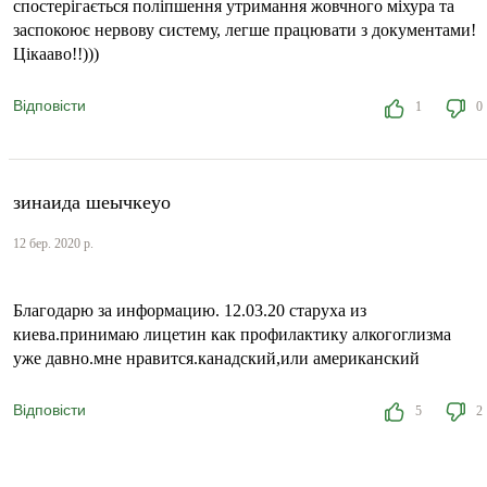
спостерігається поліпшення утримання жовчного міхура та
заспокоює нервову систему, легше працювати з документами!
Цікааво!!)))
Відповісти
1
0
зинаида шеычкеуо
12 бер. 2020 р.
Благодарю за информацию. 12.03.20 старуха из
киева.принимаю лицетин как профилактику алкогоглизма
уже давно.мне нравится.канадский,или американский
Відповісти
5
2