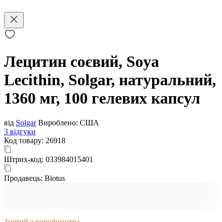
Лецитин соєвий, Soya
Lecithin, Solgar, натуральний,
1360 мг, 100 гелевих капсул
від
Solgar
Вироблено:
США
3 відгуки
Код товару:
26918
Штрих-код:
033984015401
Продавець:
Biotus
Знятий з виробництва