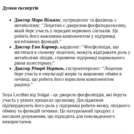
Думки експертів
Доктор
Марк Вільямс
, нутриціолог та фахівець з
метаболізму: "Лецитин є джерелом фосфатидилхоліну,
який бере участь у передачі нервових сигналів. Це
робить його важливим компонентом у
підтримці
когнітивних функцій."
Доктор
Енн Картер
,
кардіолог: "Фосфоліпіди, що
містяться в соєвому лецитині, можуть відігравати роль у
метаболізмі ліпідів, сприяючи
підтримці
нормального
рівня холестерину."
Доктор
Річард Нортон
,
гастроентеролог: "Лецитин
бере участь в емульгації жирів та жировому обміні в
печінці, що робить його корисним компонентом
раціону."
Soya Lecithin від Solgar - це джерело фосфоліпідів, які беруть
участь у різних процесах організму. Дослідження
підтверджують його роль у підтримці роботи мозку, ліпідного
обміну та функцій печінки. Це натуральний продукт з
високим дозуванням, що підходить для повсякденного
використання.