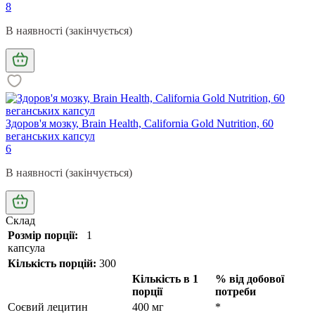
8
В наявності (закінчується)
Здоров'я мозку, Brain Health, California Gold Nutrition, 60
веганських капсул
6
В наявності (закінчується)
Склад
Розмір порції:
1
капсула
Кількість порцій:
300
Кількість в 1
% від добової
порції
потреби
Соєвий лецитин
400 мг
*