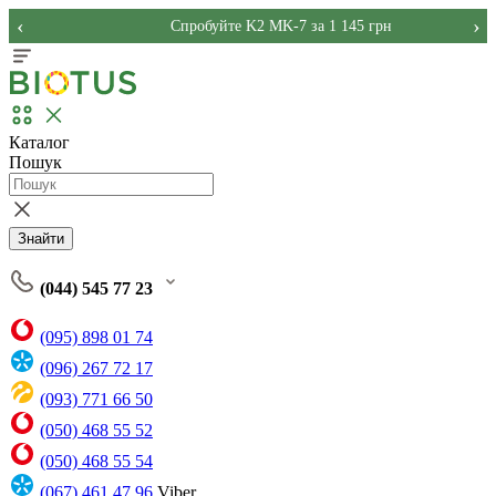
‹
›
Спробуйте K2 MK-7 за 1 145 грн
Каталог
Пошук
Знайти
(044) 545 77 23
(095) 898 01 74
(096) 267 72 17
(093) 771 66 50
(050) 468 55 52
(050) 468 55 54
(067) 461 47 96
Viber