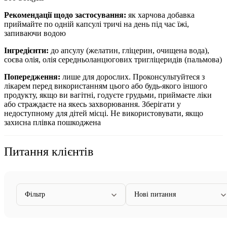
Рекомендації щодо застосування:
як харчова добавка
приймайте по одній капсулі тричі на день під час їжі,
запиваючи водою
Інгредієнти:
до
апсулу (желатин, гліцерин, очищена вода),
соєва олія, олія середньоланцюгових тригліцеридів (пальмова)
Попередження:
лише для дорослих. Проконсультуйтеся з
лікарем перед використанням цього або будь-якого іншого
продукту, якщо ви вагітні, годуєте грудьми, приймаєте ліки
або страждаєте на якесь захворювання.
Зберігати у
недоступному для дітей місці. Не використовувати, якщо
захисна плівка пошкоджена
Питання клієнтів
Фільтр
Нові питання