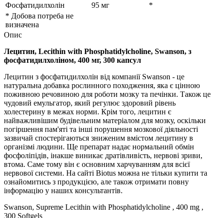
Фосфатидилхолін
95 мг
*
* Добова потреба не
визначена
Опис
Лецитин, Lecithin with Phosphatidylcholine, Swanson, з
фосфатидилхоліном, 400 мг, 300 капсул
Лецитин з фосфатидилхолін від компанії
Swanson - це
натуральна добавка рослинного походження, яка є цінною
поживною речовиною для роботи мозку та печінки. Також це
чудовий емульгатор, який регулює
здоровий рівень
холестерину в межах норми. Крім того, лецитин
є
найважливішим будівельним матеріалом для мозку, оскільки
погіршення пам'яті та інші порушення мозкової діяльності
зазвичай спостерігаються зниженим вмістом лецитину в
організмі людини. Ще препарат
надає нормальний обмін
фосфоліпідів, інакше виникає дратівливість, нервові зриви,
втома. Саме тому він
є основним харчуванням для всієї
нервової системи.
На сайті Biotus можна не тільки купити та
ознайомитись з продукцією, але також отримати повну
інформацію у наших консультантів.
Swanson, Supreme Lecithin with Phosphatidylcholine , 400 mg ,
300 Softgels