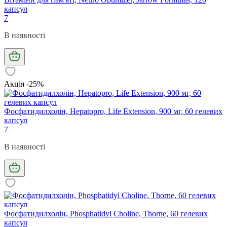
капсул
7
В наявності
Акція -25%
Фосфатидилхолін, Hepatopro, Life Extension, 900 мг, 60 гелевих
капсул
7
В наявності
Фосфатидилхолін, Phosphatidyl Choline, Thorne, 60 гелевих
капсул