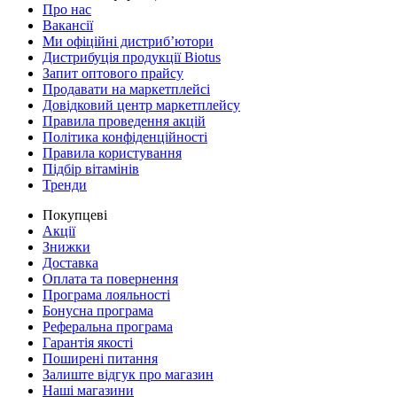
Про нас
Вакансії
Ми офіційні дистриб’ютори
Дистрибуція продукції Biotus
Запит оптового прайсу
Продавати на маркетплейсі
Довідковий центр маркетплейсу
Правила проведення акцій
Політика конфіденційності
Правила користування
Підбір вітамінів
Тренди
Покупцеві
Акції
Знижки
Доставка
Оплата та повернення
Програма лояльності
Бонусна програма
Реферальна програма
Гарантія якості
Поширені питання
Залиште відгук про магазин
Наші магазини