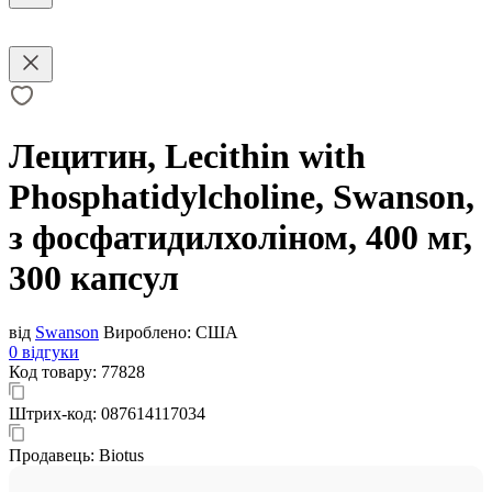
Лецитин, Lecithin with
Phosphatidylcholine, Swanson,
з фосфатидилхоліном, 400 мг,
300 капсул
від
Swanson
Вироблено:
США
0 відгуки
Код товару:
77828
Штрих-код:
087614117034
Продавець:
Biotus