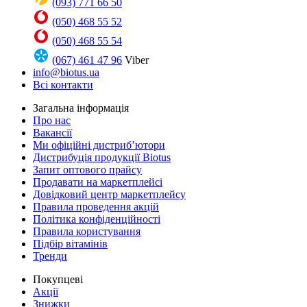
(093) 771 66 50
(050) 468 55 52
(050) 468 55 54
(067) 461 47 96
Viber
info@biotus.ua
Всі контакти
Загальна інформація
Про нас
Вакансії
Ми офіційні дистриб’ютори
Дистрибуція продукції Biotus
Запит оптового прайсу
Продавати на маркетплейсі
Довідковий центр маркетплейсу
Правила проведення акцій
Політика конфіденційності
Правила користування
Підбір вітамінів
Тренди
Покупцеві
Акції
Знижки