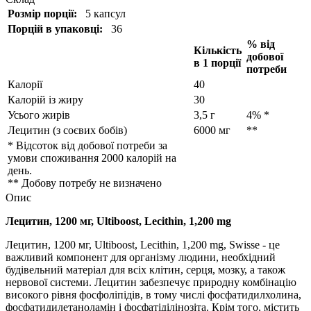
Розмір порції:
5 капсул
Порцій в упаковці:
36
% від
Кількість
добової
в 1 порції
потреби
Калорії
40
Калорій із жиру
30
Усього жирів
3,5 г
4% *
Лецитин (з соєвих бобів)
6000 мг
**
* Відсоток від добової потреби за
умови споживання 2000 калорій на
день.
** Добову потребу не визначено
Опис
Лецитин, 1200 мг, Ultiboost, Lecithin, 1,200 mg
Лецитин, 1200 мг, Ultiboost, Lecithin, 1,200 mg, Swisse - це
важливий компонент для організму людини, необхідний
будівельний матеріал для всіх клітин, серця, мозку, а також
нервової системи. Лецитин забезпечує природну комбінацію
високого рівня фосфоліпідів, в тому числі фосфатидилхолина,
фосфатидилетаноламін і фосфатіділінозіта. Крім того, містить