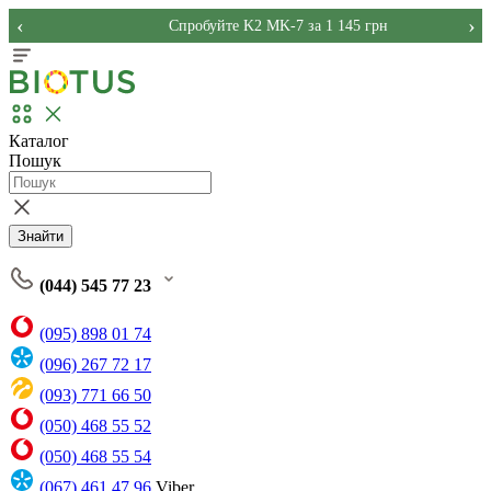
‹
›
Спробуйте K2 MK-7 за 1 145 грн
Каталог
Пошук
Знайти
(044) 545 77 23
(095) 898 01 74
(096) 267 72 17
(093) 771 66 50
(050) 468 55 52
(050) 468 55 54
(067) 461 47 96
Viber