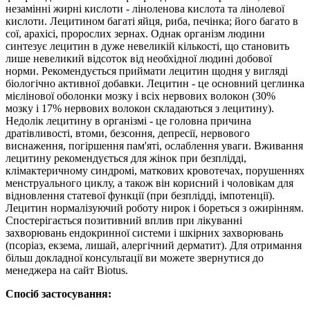
незамінні жирні кислоти - ліноленова кислота та лінолевої
кислоти. Лецитином багаті яйця, риба, печінка; його багато в
сої, арахісі, пророслих зернах. Однак організм людини
синтезує лецитин в дуже невеликій кількості, що становить
лише невеликий відсоток від необхідної людині добової
норми. Рекомендується приймати лецитин щодня у вигляді
біологічно активної добавки. Лецитин - це основний цеглинка
мієлінової оболонки мозку і всіх нервових волокон (30%
мозку і 17% нервових волокон складаються з лецитину).
Недолік лецитину в організмі - це головна причина
дратівливості, втоми, безсоння, депресії, нервового
виснаження, погіршення пам'яті, ослаблення уваги. Вживання
лецитину рекомендується для жінок при безплідді,
клімактеричному синдромі, маткових кровотечах, порушеннях
менструального циклу, а також він корисний і чоловікам для
відновлення статевої функції (при безплідді, імпотенції).
Лецитин нормалізуючий роботу нирок і бореться з ожирінням.
Спостерігається позитивний вплив при лікуванні
захворювань ендокринної системи і шкірних захворювань
(псоріаз, екзема, лишай, алергічний дерматит). Для отримання
більш докладної консультації ви можете звернутися до
менеджера на сайт Biotus.
Спосіб застосування: