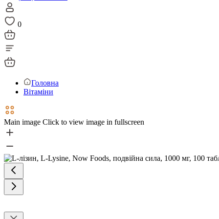
0
Головна
Вітаміни
Main image
Click to view image in fullscreen