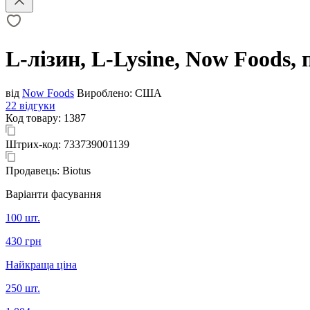
L-лізин, L-Lysine, Now Foods, 
від
Now Foods
Вироблено:
США
22 відгуки
Код товару:
1387
Штрих-код:
733739001139
Продавець:
Biotus
Варіанти фасування
100 шт.
430 грн
Найкраща ціна
250 шт.