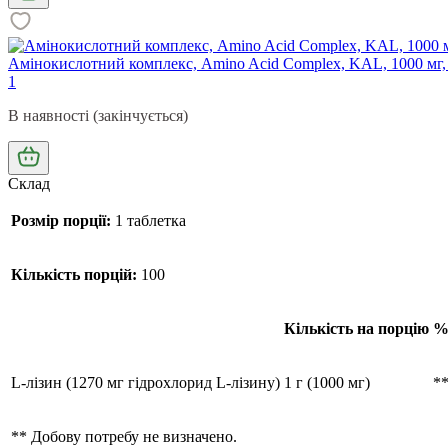
Амінокислотний комплекс, Amino Acid Complex, KAL, 1000 мг,
1
В наявності (закінчується)
Склад
Розмір порції:
1 таблетка
Кількість порцій:
100
Кількість на порцію
%
L-лізин (1270 мг гідрохлорид L-лізину)
1 г (1000 мг)
*
** Добову потребу не визначено.