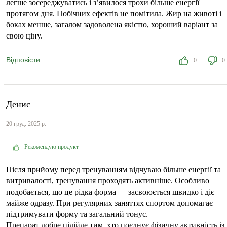
легше зосереджуватись і з’явилося трохи більше енергії
протягом дня. Побічних ефектів не помітила. Жир на животі і
боках менше, загалом задоволена якістю, хороший варіант за
свою ціну.
Відповісти
0
0
Денис
20 груд. 2025 р.
Рекомендую продукт
Після прийому перед тренуванням відчуваю більше енергії та
витривалості, тренування проходять активніше. Особливо
подобається, що це рідка форма — засвоюється швидко і діє
майже одразу. При регулярних заняттях спортом допомагає
підтримувати форму та загальний тонус.
Препарат добре підійде тим, хто поєднує фізичну активність із