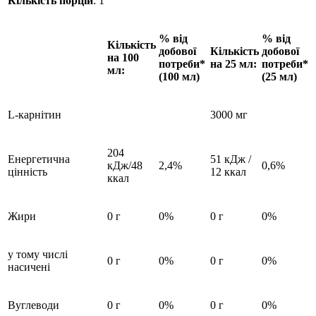
Кількість порцій
: 1
% від
% від
Кількість
добової
Кількість
добової
на 100
потреби*
на 25 мл:
потреби*
мл:
(100 мл)
(25 мл)
L-карнітин
3000 мг
204
Енергетична
51 кДж /
кДж/48
2,4%
0,6%
цінність
12 ккал
ккал
Жири
0 г
0%
0 г
0%
у тому числі
0 г
0%
0 г
0%
насичені
Вуглеводи
0 г
0%
0 г
0%