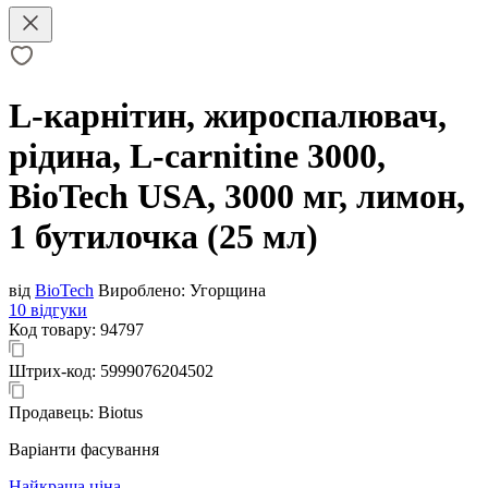
L-карнітин, жироспалювач,
рідина, L-carnitine 3000,
BioTech USA, 3000 мг, лимон,
1 бутилочка (25 мл)
від
BioTech
Вироблено:
Угорщина
10 відгуки
Код товару:
94797
Штрих-код:
5999076204502
Продавець:
Biotus
Варіанти фасування
Найкраща ціна