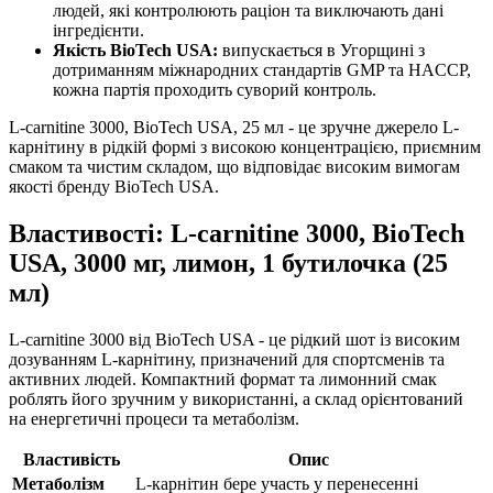
людей, які контролюють раціон та виключають дані
інгредієнти.
Якість BioTech USA:
випускається в Угорщині з
дотриманням міжнародних стандартів GMP та HACCP,
кожна партія проходить суворий контроль.
L-carnitine 3000, BioTech USA, 25 мл - це зручне джерело L-
карнітину в рідкій формі з високою концентрацією, приємним
смаком та чистим складом, що відповідає високим вимогам
якості бренду BioTech USA.
Властивості: L-carnitine 3000, BioTech
USA, 3000 мг, лимон, 1 бутилочка (25
мл)
L-carnitine 3000 від BioTech USA - це рідкий шот із високим
дозуванням L-карнітину, призначений для спортсменів та
активних людей. Компактний формат та лимонний смак
роблять його зручним у використанні, а склад орієнтований
на енергетичні процеси та метаболізм.
Властивість
Опис
Метаболізм
L-карнітин бере участь у перенесенні