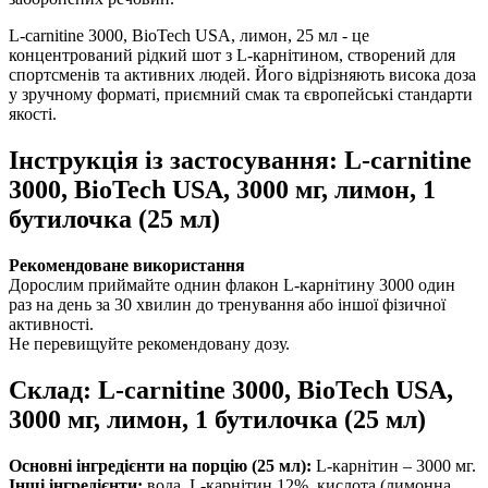
L-carnitine 3000, BioTech USA, лимон, 25 мл - це
концентрований рідкий шот з L-карнітином, створений для
спортсменів та активних людей. Його відрізняють висока доза
у зручному форматі, приємний смак та європейські стандарти
якості.
Інструкція із застосування: L-carnitine
3000, BioTech USA, 3000 мг, лимон, 1
бутилочка (25 мл)
Рекомендоване використання
Дорослим приймайте однин флакон L-карнітину 3000 один
раз на день за 30 хвилин до тренування або іншої фізичної
активності.
Не перевищуйте рекомендовану дозу.
Склад: L-carnitine 3000, BioTech USA,
3000 мг, лимон, 1 бутилочка (25 мл)
Основні інгредієнти на порцію (25 мл):
L-карнітин – 3000 мг.
Інші інгредієнти:
вода, L-карнітин 12%, кислота (лимонна