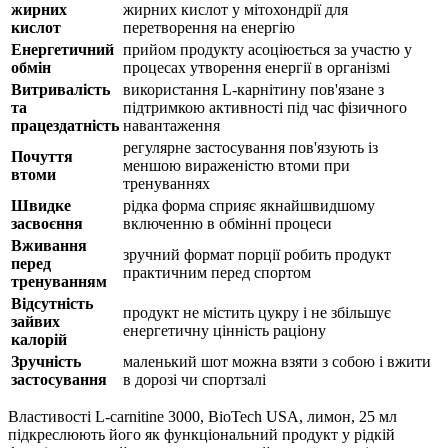
жирних
жирних кислот у мітохондрії для
кислот
перетворення на енергію
Енергетичний
прийом продукту асоціюється за участю у
обмін
процесах утворення енергії в організмі
Витривалість
використання L-карнітину пов'язане з
та
підтримкою
активності під час фізичного
працездатність
навантаження
регулярне застосування пов'язують із
Почуття
меншою вираженістю втоми при
втоми
тренуваннях
Швидке
рідка форма сприяє якнайшвидшому
засвоєння
включенню в обмінні процеси
Вживання
зручний формат порції робить продукт
перед
практичним перед спортом
тренуванням
Відсутність
продукт не містить цукру і не
збільшує
зайвих
енергетичну цінність раціону
калорій
Зручність
маленький шот можна взяти з собою і вжити
застосування
в дорозі чи спортзалі
Властивості L-carnitine 3000, BioTech USA, лимон, 25 мл
підкреслюють його як функціональний продукт у рідкій