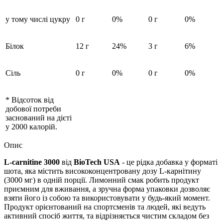
у тому числі цукру
0 г
0%
0 г
0%
Білок
12 г
24%
3 г
6%
Сіль
0 г
0%
0 г
0%
* Відсоток від
добової потреби
заснований на дієті
у 2000 калорій.
Опис
L-carnitine 3000
від
BioTech USA
- це рідка добавка у форматі
шота, яка містить висококонцентровану дозу L-карнітину
(3000 мг) в одній порції. Лимонний смак робить продукт
приємним для вживання, а зручна форма упаковки дозволяє
взяти його із собою та використовувати у будь-який момент.
Продукт орієнтований на спортсменів та людей, які ведуть
активний спосіб життя, та відрізняється чистим складом без