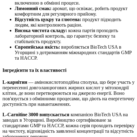
включенню в обмінні процеси.
Лимонний смак:
аромат, що освіжає, робить продукт
комфортним для регулярного прийому.
Відсутність цукру та глютена:
продукт підходить
людям, які контролюють раціон.
Висока чистота складу:
кожна партія проходить
лабораторний контроль, що гарантує безпеку та
стабільність продукту.
Європейська якість:
виробляється BioTech USA в
Угорщині з дотриманням міжнародних стандартів GMP
та HACCP.
Інгредієнти та їх властивості
L-карнітин
— амінокислотоподібна сполука, що бере участь у
перенесенні довголанцюгових жирних кислот у мітохондрії
клітин, де вони перетворюються на джерело енергії. Воно
пов'язується з обмінними процесами,
що діють
на енергетичну
доступність при навантаженнях.
L-Carnitine 3000 випускається
компанією BioTech USA на
заводах в Угорщині. Виробництво сертифіковане за
стандартами GMP та HACCP, кожна серія проходить перевірку
на чистоту, відповідність заявленої концентрації та відсутність
заборонених речовин.