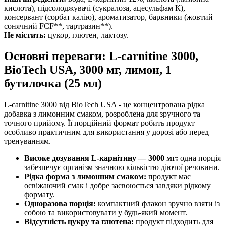
кислота), підсолоджувачі (сукралоза, ацесульфам К),
консервант (сорбат калію), ароматизатор, барвники (жовтий
сонячний FCF**, тартразин**).
Не містить:
цукор, глютен, лактозу.
Основні переваги: L-carnitine 3000,
BioTech USA, 3000 мг, лимон, 1
бутилочка (25 мл)
L-carnitine 3000 від BioTech USA - це концентрована рідка
добавка з лимонним смаком, розроблена для зручного та
точного прийому. Її порційний формат робить продукт
особливо практичним для використання у дорозі або перед
тренуванням.
Високе дозування L-карнітину — 3000 мг:
одна порція
забезпечує
організм значною кількістю діючої речовини.
Рідка форма з лимонним смаком:
продукт має
освіжаючий смак і добре засвоюється завдяки рідкому
формату.
Одноразова порція:
компактний флакон зручно взяти із
собою та використовувати у будь-який момент.
Відсутність цукру та глютена:
продукт підходить для