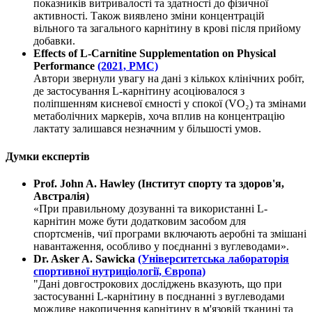
показників витривалості та здатності до фізичної
активності. Також виявлено зміни концентрацій
вільного та загального карнітину в крові після прийому
добавки.
Effects of L-Carnitine Supplementation on Physical
Performance
(2021, PMC)
Автори звернули увагу на дані з кількох клінічних робіт,
де застосування L-карнітину асоціювалося з
поліпшенням кисневої ємності у спокої (VO₂) та змінами
метаболічних маркерів, хоча
вплив
на концентрацію
лактату залишався незначним у більшості умов.
Думки експертів
Prof. John A. Hawley (Інститут спорту та здоров'я,
Австралія)
«При правильному дозуванні та використанні L-
карнітин може бути додатковим засобом для
спортсменів, чиї програми включають аеробні та змішані
навантаження, особливо у поєднанні з вуглеводами».
Dr. Asker A. Sawicka
(Університетська лабораторія
спортивної нутриціології, Європа)
"Дані довгострокових досліджень вказують, що при
застосуванні L-карнітину в поєднанні з вуглеводами
можливе накопичення карнітину в м'язовій тканині та