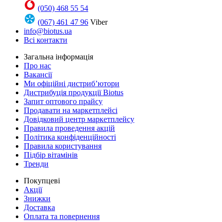
(050) 468 55 54
(067) 461 47 96
Viber
info@biotus.ua
Всі контакти
Загальна інформація
Про нас
Вакансії
Ми офіційні дистриб’ютори
Дистрибуція продукції Biotus
Запит оптового прайсу
Продавати на маркетплейсі
Довідковий центр маркетплейсу
Правила проведення акцій
Політика конфіденційності
Правила користування
Підбір вітамінів
Тренди
Покупцеві
Акції
Знижки
Доставка
Оплата та повернення