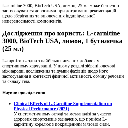
L-carnitine 3000, BioTech USA, лимон, 25 мл може безпечно
застосовуватися дорослими при дотриманні рекомендацій
щодо зберігання та виключення індивідуальної
непереносимості компонентів.
Дослідження про користь: L-carnitine
3000, BioTech USA, лимон, 1 бутилочка
(25 мл)
L-карнітин - одна з найбільш вивчених добавок у
спортивному харчуванні. У цьому розділі зібрані ключові
міжнародні дослідження та думки фахівців щодо його
застосування в контексті фізичної активності, обміну речовин
та складу тіла.
Наукові дослідження
Clinical Effects of L-Carnitine Supplementation on
Physical Performance (2021)
У систематичному огляді та метааналізі за участю
здорових спортсменів зазначено, що прийом L-
карнітину корелює з покращенням м'язової сили,