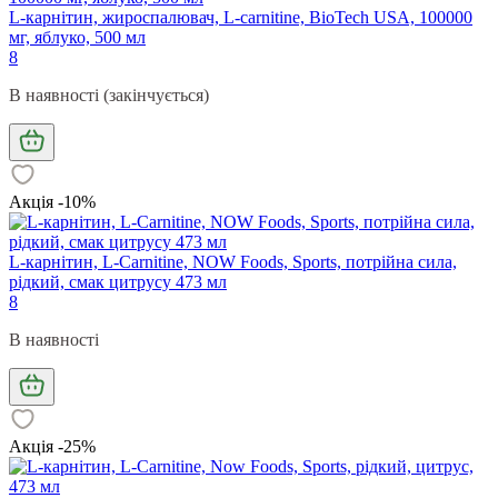
L-карнітин, жироспалювач, L-carnitine, BioTech USA, 100000
мг, яблуко, 500 мл
8
В наявності (закінчується)
Акція -10%
L-карнітин, L-Carnitine, NOW Foods, Sports, потрійна сила,
рідкий, смак цитрусу 473 мл
8
В наявності
Акція -25%