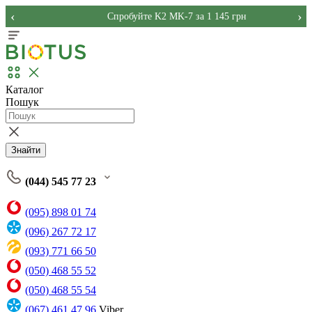
‹
›
Спробуйте K2 MK-7 за 1 145 грн
Каталог
Пошук
Знайти
(044) 545 77 23
(095) 898 01 74
(096) 267 72 17
(093) 771 66 50
(050) 468 55 52
(050) 468 55 54
(067) 461 47 96
Viber