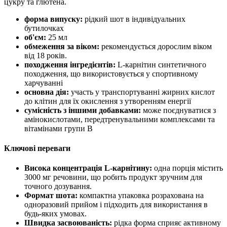
цукру та глютена.
форма випуску:
рідкий шот в індивідуальних
бутилочках
об'єм:
25 мл
обмеження за віком:
рекомендується дорослим віком
від 18 років.
походження інгредієнтів:
L-карнітин синтетичного
походження, що використовується у спортивному
харчуванні
основна дія:
участь у транспортуванні жирних кислот
до клітин для їх окислення з утворенням енергії
сумісність з іншими добавками:
може поєднуватися з
амінокислотами, передтренувальними комплексами та
вітамінами групи B
Ключові переваги
Висока концентрація L-карнітину:
одна порція містить
3000 мг речовини, що робить продукт зручним для
точного дозування.
Формат шота:
компактна упаковка розрахована на
одноразовий прийом і підходить для використання в
будь-яких умовах.
Швидка засвоюваність:
рідка форма сприяє
активному