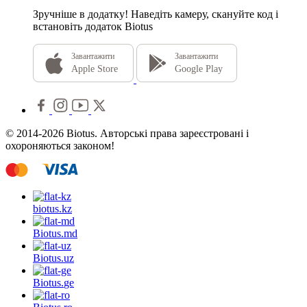
Зручніше в додатку!
Наведіть камеру, скануйте код і
встановіть додаток Biotus
Завантажити
Завантажити
Apple Store
Google Play
© 2014-2026 Biotus. Авторські права зареєстровані і
охороняються законом!
biotus.
kz
Biotus.
md
Biotus.
uz
Biotus.
ge