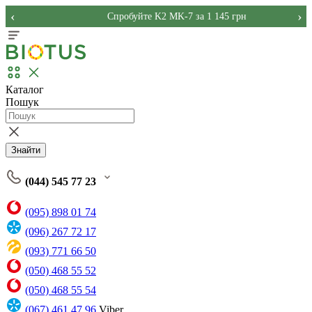
‹
›
Спробуйте K2 MK-7 за 1 145 грн
Каталог
Пошук
Знайти
(044) 545 77 23
(095) 898 01 74
(096) 267 72 17
(093) 771 66 50
(050) 468 55 52
(050) 468 55 54
(067) 461 47 96
Viber