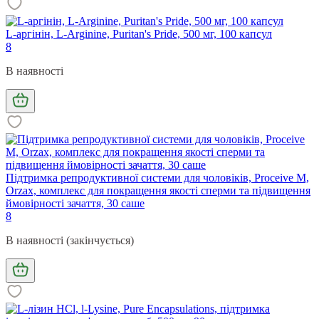
L-аргінін, L-Arginine, Puritan's Pride, 500 мг, 100 капсул
8
В наявності
Підтримка репродуктивної системи для чоловіків, Proceive M,
Orzax, комплекс для покращення якості сперми та підвищення
ймовірності зачаття, 30 саше
8
В наявності (закінчується)