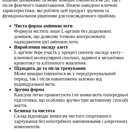
після фізичного навантаження. Нижче наведено ключові
характеристики, які роблять цей продукт зручним та
функціональним рішенням для повсякденного прийому.
Чиста форма амінокислоти
Формула містить лише L-аргінін без додаткових
домішок, що дозволяє точково контролювати
надходження цієї амінокислоти.
Вироблення оксиду азоту
L-аргінін бере участь у процесі синтезу оксиду азоту -
ключової молекулярної сполуки, задіяної в механізмах
кровотоку та клітинного живлення.
Підходить до та після тренування
Може використовуватися як у передтренувальний
період, так і після навантажень залежно від
індивідуальної мети.
Зручна форма
Капсули легко проковтують і не вимагають попередньої
підготовки, що особливо зручно при активному способі
життя.
Безпека та чистота
Склад відповідає вимогам чистого спортивного
харчування без непотрібних наповнювачів і алергенних
компонентів.