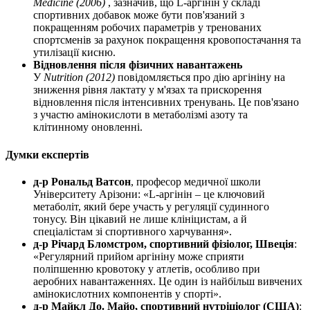
Medicine (2006)
, зазначив, що L-аргінін у складі
спортивних добавок може бути пов'язаний з
покращенням робочих параметрів у тренованих
спортсменів за рахунок покращення кровопостачання та
утилізації кисню.
Відновлення після фізичних навантажень
У
Nutrition (2012)
повідомляється про
дію
аргініну на
зниження рівня лактату у м'язах та прискорення
відновлення після інтенсивних тренувань. Це пов'язано
з участю амінокислоти в метаболізмі азоту та
клітинному оновленні.
Думки експертів
д-р Рональд Ватсон
, професор медичної школи
Університету Арізони: «L-аргінін – це ключовий
метаболіт, який бере участь у регуляції судинного
тонусу. Він цікавий не лише клініцистам, а й
спеціалістам зі спортивного харчування».
д-р Річард Бломстром, спортивний фізіолог, Швеція
:
«Регулярний прийом аргініну може сприяти
поліпшенню кровотоку у атлетів, особливо при
аеробних навантаженнях. Це один із найбільш вивчених
амінокислотних компонентів у спорті».
д-р Майкл До. Майо, спортивний нутріціолог (США)
: