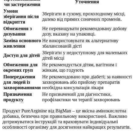
Уточнення
чи застереження
Умови
Зберігати в сухому, прохолодному місці,
зберігання після
далеко від прямих сонячних променів.
відкриття
Обмеження з
Не перевищувати рекомендовану добову
дозування
дозу, вказану на упаковці.
Заміна основного
Не використовувати як альтернативу
живлення
збалансованій дієті
Зберігати у недоступному для маленьких
Доступ для дітей
дітей місці
Обмеження для
Не рекомендується дітям, вагітним і
окремих груп
жінкам, що годують
Попередження
Не рекомендовано при діабеті; за наявності
для людей із
захворювань або прийому препаратів
захворюваннями
необхідна консультація лікаря
Призначення
Не призначений для діагностики,
продукту
профілактики чи терапії захворювань
Продукт PureArginine від BigMan – це якісна амінокислотна
добавка, безпечна при правильному використанні. Важливо
дотримуватися інструкцій та враховувати індивідуальні
особливості організму для досягнення найкращих результатів.