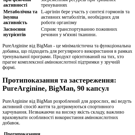
активності
тренуваннях
Метаболічна та
L-аргінін бере участь у синтезі гормонів та
імунна
активних метаболітів, необхідних для
активність
роботи організму
Засвоєння
Сприяє транспортуванню поживних
нутрієнтів
речовин у м'язові тканини.
PureArginine від BigMan - це мінімалістична та функціональна
добавка, що підходить для регулярного використання в рамках
тренувальної програми. Продукт орієнтований на тих, хто
прагне комплексної амінокислотної підтримки у зручній
формі.
Протипоказання та застереження:
PureArginine, BigMan, 90 капсул
PureArginine від BigMan розроблений для дорослих, які ведуть
активний спосіб життя та дотримуються спортивного
харчування. Незважаючи на високу якість складу, важливо
враховувати особливості використання амінокислотних
добавок.
Протипоказання