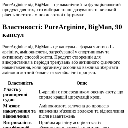
PureArginine від BigMan – це лаконічний та функціональний
продукт для тих, хто вибирає точне дозування та високий
рівень чистоти амінокислотної підтримки.
Властивості: PureArginine, BigMan, 90
капсул
PureArginine від BigMan - це капсульна форма чистого L-
аргініну, амінокислоти, затребуваної у спортивному та
активному способі життя. Продукт створений для
використання в періоди тренувань або активного фізичного
навантаження, коли організму особливо важливо
зберігати
амінокислотний баланс та метаболічні процеси.
Властивість
Опис
Участь у
L-аргінін є попередником оксиду азоту, що
розширенні
сприяє кращій циркуляції крові
судин
М'язове
Амінокислота залучена до процесів
накачування та
живлення м'язових волокон та відновлення
відновлення
після навантажень
Витривалість
Прийом аргініну асоціюється із
при фізичній
збереженням ресурсів при тривалих