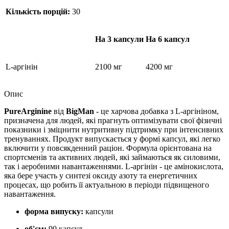
Кількість порцій:
30
На 3 капсули
На 6 капсул
L-аргінін
2100 мг
4200 мг
Опис
PureArginine
від
BigMan
- це харчова добавка з L-аргініном,
призначена для людей, які прагнуть
оптимізувати
свої фізичні
показники і
зміцнити
нутритивну підтримку при інтенсивних
тренуваннях. Продукт випускається у формі капсул, які легко
включити у повсякденний раціон. Формула орієнтована на
спортсменів та активних людей, які займаються як силовими,
так і аеробними навантаженнями. L-аргінін - це амінокислота,
яка бере участь у синтезі оксиду азоту та енергетичних
процесах, що робить її актуальною в періоди підвищеного
навантаження.
форма випуску:
капсули
об'єм:
90 капсул