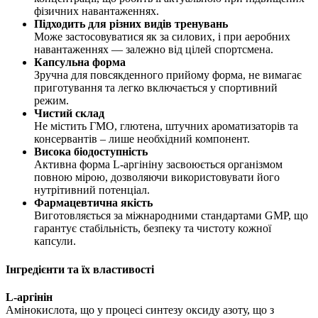
фізичних навантаженнях.
Підходить для різних видів тренувань
Може застосовуватися як за силових, і при аеробних
навантаженнях — залежно від цілей спортсмена.
Капсульна форма
Зручна для повсякденного прийому форма, не вимагає
приготування та легко включається у спортивний
режим.
Чистий склад
Не містить ГМО, глютена, штучних ароматизаторів та
консервантів – лише необхідний компонент.
Висока біодоступність
Активна форма L-аргініну засвоюється організмом
повною мірою, дозволяючи використовувати його
нутрітивний потенціал.
Фармацевтична якість
Виготовляється за міжнародними стандартами GMP, що
гарантує стабільність, безпеку та чистоту кожної
капсули.
Інгредієнти та їх властивості
L-аргінін
Амінокислота, що у процесі синтезу оксиду азоту, що з