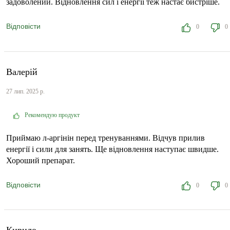
задоволений. Відновлення сил і енергії теж настає бистріше.
Відповісти
0
0
Валерій
27 лип. 2025 р.
Рекомендую продукт
Приймаю л-аргінін перед тренуваннями. Відчув прилив
енергії і сили для занять. Ще відновлення наступає швидше.
Хороший препарат.
Відповісти
0
0
Кирило