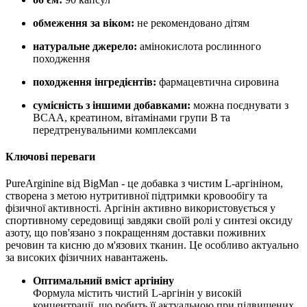
обмеження за віком:
не рекомендовано дітям
натуральне джерело:
амінокислота рослинного
походження
походження інгредієнтів:
фармацевтична сировина
сумісність з іншими добавками:
можна поєднувати з
BCAA, креатином, вітамінами групи B та
передтренувальними комплексами
Ключові переваги
PureArginine від BigMan - це добавка з чистим L-аргініном,
створена з метою нутритивної підтримки кровообігу та
фізичної активності. Аргінін активно використовується у
спортивному середовищі завдяки своїй ролі у синтезі оксиду
азоту, що пов'язано з покращенням доставки поживних
речовин та кисню до м'язових тканин. Це особливо актуально
за високих фізичних навантажень.
Оптимальний вміст аргініну
Формула містить чистий L-аргінін у високій
концентрації, що робить її актуальною при підвищених