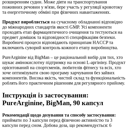
розширенням судин. Може
діяти
на транспортування
поживних речовин у м'язи, бере участь у регуляції кровотоку
та енергетичному обміні при фізичних навантаженнях.
Продукт виробляється
на сучасному обладнанні відповідно
до міжнародних стандартів якості GMP. Усі компоненти
проходять етап фармацевтичного очищення та тестуються на
предмет домішок та відповідності специфікаціям безпеки.
Виробничі процеси відповідають принципам HACCP та
включають суворий контроль кожного етапу виробництва.
PureArginine від BigMan – це раціональний вибір для тих, хто
шукає амінокислотну підтримку на основі L-аргініну. Продукт
орієнтований на спортсменів, любителів фітнесу та всіх, хто
хоче
оптимізувати
свою програму харчування без зайвих
компонентів. Висока якість, чистий склад та функціональність
роблять його практичним рішенням для регулярного прийому.
Інструкція із застосування:
PureArginine, BigMan, 90 капсул
Рекомендації щодо дозування та способу застосування:
приймати по 3 капсули перед фізичною активністю та 3
капсули перед сном. Добова доза, що рекомендується: 6