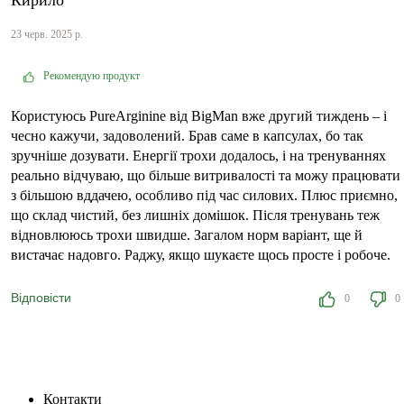
23 черв. 2025 р.
Рекомендую продукт
Користуюсь PureArginine від BigMan вже другий тиждень – і
чесно кажучи, задоволений. Брав саме в капсулах, бо так
зручніше дозувати. Енергії трохи додалось, і на тренуваннях
реально відчуваю, що більше витривалості та можу працювати
з більшою вддачею, особливо під час силових. Плюс приємно,
що склад чистий, без лишніх домішок. Після тренувань теж
відновлююсь трохи швидше. Загалом норм варіант, ще й
вистачає надовго. Раджу, якщо шукаєте щось просте і робоче.
Відповісти
0
0
Контакти