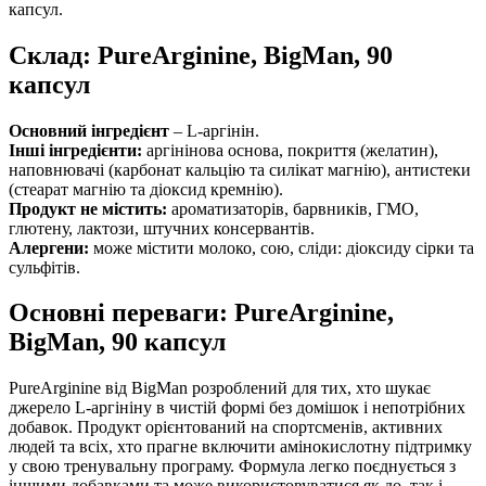
капсул.
Склад: PureArginine, BigMan, 90
капсул
Основний інгредієнт
– L-аргінін.
Інші інгредієнти:
аргінінова основа, покриття (желатин),
наповнювачі (карбонат кальцію та силікат магнію), антистеки
(стеарат магнію та діоксид кремнію).
Продукт не містить:
ароматизаторів, барвників, ГМО,
глютену, лактози, штучних консервантів.
Алергени:
може містити молоко, сою, сліди: діоксиду сірки та
сульфітів.
Основні переваги: PureArginine,
BigMan, 90 капсул
PureArginine від BigMan розроблений для тих, хто шукає
джерело L-аргініну в чистій формі без домішок і непотрібних
добавок. Продукт орієнтований на спортсменів, активних
людей та всіх, хто прагне включити амінокислотну підтримку
у свою тренувальну програму. Формула легко поєднується з
іншими добавками та може використовуватися як до, так і