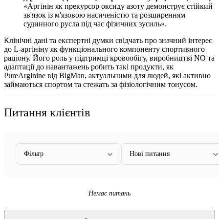
«Аргінін як прекурсор оксиду азоту демонструє стійкий
зв'язок із м'язовою насиченістю та розширенням
судинного русла під час фізичних зусиль».
Клінічні дані та експертні думки свідчать про значний інтерес
до L-аргініну як функціонального компоненту спортивного
раціону. Його роль у підтримці кровообігу, виробництві NO та
адаптації до навантажень робить такі продукти, як
PureArginine від BigMan, актуальними для людей, які активно
займаються спортом та стежать за фізіологічним тонусом.
Питання клієнтів
Фільтр
Нові питання
Немає питань