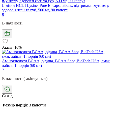
L-лізин HCl, l-Lysine, Pure Encapsulations, підтримка імунітету,
здоров'я ясен та губ, 500 мг, 90 капсул
9
В наявності
Акція -10%
Амінокислоти BCAA, рідина, BCAA Shot, BioTech USA, смак
лайма, 1 порція (60 мл)
7
В наявності (закінчується)
Склад
Розмір порції:
3 капсули