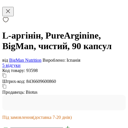
L-аргінін, PureArginine,
BigMan, чистий, 90 капсул
від
BigMan Nutrition
Вироблено:
Іспанія
5 відгуки
Код товару:
93598
Штрих-код:
8436609600860
Продавець:
Biotus
Під замовлення
(доставка 7-20 днів)