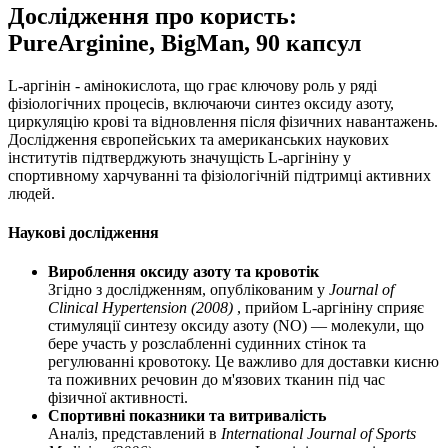
Дослідження про користь:
PureArginine, BigMan, 90 капсул
L-аргінін - амінокислота, що грає ключову роль у ряді
фізіологічних процесів, включаючи синтез оксиду азоту,
циркуляцію крові та відновлення після фізичних навантажень.
Дослідження європейських та американських наукових
інститутів підтверджують значущість L-аргініну у
спортивному харчуванні та фізіологічній підтримці активних
людей.
Наукові дослідження
Вироблення оксиду азоту та кровотік
Згідно з дослідженням, опублікованим у
Journal of
Clinical Hypertension (2008)
, прийом L-аргініну сприяє
стимуляції синтезу оксиду азоту (NO) — молекули, що
бере участь у розслабленні судинних стінок та
регулюванні кровотоку. Це важливо для доставки кисню
та поживних речовин до м'язових тканин під час
фізичної активності.
Спортивні показники та витривалість
Аналіз, представлений в
International Journal of Sports